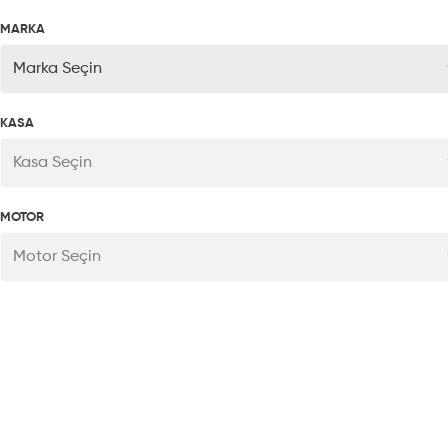
MARKA
Marka Seçin
KASA
Kasa Seçin
MOTOR
Motor Seçin