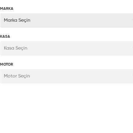
MARKA
Marka Seçin
KASA
Kasa Seçin
MOTOR
Motor Seçin