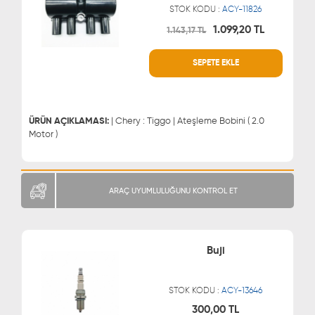
STOK KODU :
ACY-11826
1.099,20 TL
1.143,17 TL
WHATSAPP
MÜŞTERİ HİZMETLERİ
SEPETE EKLE
0543 329 21 66
0850 255 9229
0543 329 21 55
ÜRÜN AÇIKLAMASI:
| Chery : Tiggo | Ateşleme Bobini ( 2.0
Motor )
ARAÇ UYUMLULUĞUNU KONTROL ET
Buji
STOK KODU :
ACY-13646
300,00 TL