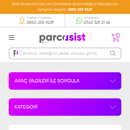
Stok Girişlerimiz Devam Etmektedir Bulamadığınız Parçalar İçin
İletişime Geçiniz:
0850 255 9229
Müşteri Hizmetleri
Whatsapp
0850 255 9229
0543 329 21 66
0
Sepetinizde Ürün
Bulunmamakta
ARAÇ BİLGİLERİ İLE SORGULA
KATEGORİ