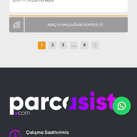
2015 -> | Kızdırma Bujisi
ARAÇ UYUMLULUĞUNU KONTROL ET
2
3
8
1
. . .
Çalışma Saatlerimiz