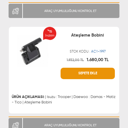
ARAÇ UYUMLULUĞUNU KONTROL ET
%
15
Ateşleme Bobini
İndirim
STOK KODU :
ACY-1997
1.680,00 TL
1.932,00 TL
WHATSAPP
MÜŞTERİ HİZMETLERİ
SEPETE EKLE
0543 329 21 66
0850 255 9229
0543 329 21 55
ÜRÜN AÇIKLAMASI:
| Isuzu : Trooper | Daewoo : Damas - Matiz
- Tico | Ateşleme Bobini
ARAÇ UYUMLULUĞUNU KONTROL ET