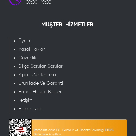
09:00 -19:00
MÜŞTERİ HİZMETLERİ
Üyelik
Yasal Haklar
Güvenlik
Sıkça Sorulan Sorular
Sipariş Ve Teslimat
Ürün İade Ve Garanti
Banka Hesap Bilgileri
İletişim
Hakkımızda
Parcasist.com T.C. Gümrük Ve Ticaret Bakanlığı
ETBİS
Sistemine Kayıtlıdır