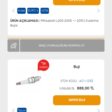
SEPETE EKLE
0543 329 21 66
0850 255 9229
0543 329 21 55
Adet
EURO 4
4D56
ÜRÜN AÇIKLAMASI:
| Mitsubishi L200 2005 -> 2010 | Kızdırma
Bujisi
ARAÇ UYUMLULUĞUNU KONTROL ET
%
25
Buji
İndirim
STOK KODU :
ACY-12153
888,00 TL
1.110,00 TL
WHATSAPP
MÜŞTERİ HİZMETLERİ
SEPETE EKLE
0543 329 21 66
0850 255 9229
0543 329 21 55
Takım