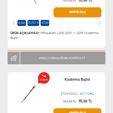
70,56 TL
103,02 TL
WHATSAPP
MÜŞTERİ HİZMETLERİ
SEPETE EKLE
0543 329 21 66
0850 255 9229
0543 329 21 55
Adet
EURO 5
4D56
ÜRÜN AÇIKLAMASI:
| Mitsubishi L200 2010 -> 2015 | Kızdırma
Bujisi
ARAÇ UYUMLULUĞUNU KONTROL ET
%
46
Kızdırma Bujisi
İndirim
STOK KODU :
ACY-12962
70,56 TL
103,02 TL
WHATSAPP
MÜŞTERİ HİZMETLERİ