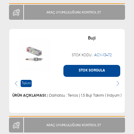
ARAÇ UYUMLULUĞUNU KONTROL ET
Buji
STOK KODU :
ACY-13472
STOK SORGULA
WHATSAPP
MÜŞTERİ HİZMETLERİ
0543 329 21 66
0850 255 9229
Takım
0543 329 21 55
ÜRÜN AÇIKLAMASI:
| Daihatsu : Terios | 1.5 Buji Takımı ( İridyum )
ARAÇ UYUMLULUĞUNU KONTROL ET