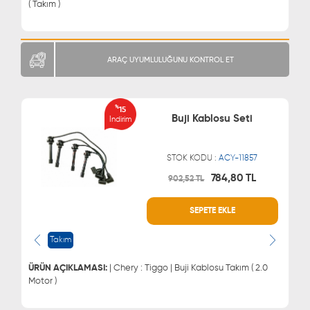
( Takım )
ARAÇ UYUMLULUĞUNU KONTROL ET
%
15
Buji Kablosu Seti
İndirim
STOK KODU :
ACY-11857
784,80 TL
902,52 TL
WHATSAPP
MÜŞTERİ HİZMETLERİ
SEPETE EKLE
0543 329 21 66
0850 255 9229
0543 329 21 55
Takım
ÜRÜN AÇIKLAMASI:
| Chery : Tiggo | Buji Kablosu Takım ( 2.0
Motor )