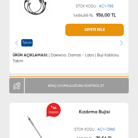
STOK KODU :
ACY-785
936,00 TL
1.404,00 TL
WHATSAPP
MÜŞTERİ HİZMETLERİ
SEPETE EKLE
0543 329 21 66
0850 255 9229
0543 329 21 55
Takım
ÜRÜN AÇIKLAMASI:
| Daewoo: Damas - Labo | Buji Kablosu
Takım
ARAÇ UYUMLULUĞUNU KONTROL ET
%
46
Kızdırma Bujisi
İndirim
STOK KODU :
ACY-12965