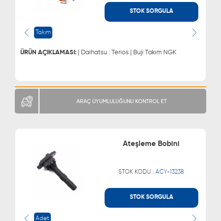
STOK SORGULA
WHATSAPP
MÜŞTERİ HİZMETLERİ
0543 329 21 66
0850 255 9229
Takım
0543 329 21 55
ÜRÜN AÇIKLAMASI:
| Daihatsu : Terios | Buji Takım NGK
ARAÇ UYUMLULUĞUNU KONTROL ET
Ateşleme Bobini
STOK KODU :
ACY-13238
STOK SORGULA
WHATSAPP
MÜŞTERİ HİZMETLERİ
0543 329 21 66
0850 255 9229
Adet
0543 329 21 55