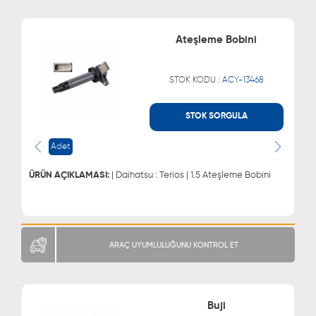
Ateşleme Bobini
STOK KODU :
ACY-13468
STOK SORGULA
WHATSAPP
MÜŞTERİ HİZMETLERİ
0543 329 21 66
0850 255 9229
Adet
0543 329 21 55
ÜRÜN AÇIKLAMASI:
| Daihatsu : Terios | 1.5 Ateşleme Bobini
ARAÇ UYUMLULUĞUNU KONTROL ET
Buji