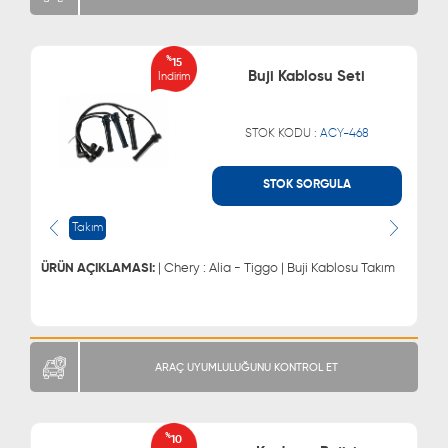
%
15
Buji Kablosu Seti
İndirim
STOK KODU :
ACY-468
STOK SORGULA
WHATSAPP
MÜŞTERİ HİZMETLERİ
0543 329 21 66
0850 255 9229
Takım
0543 329 21 55
ÜRÜN AÇIKLAMASI:
| Chery : Alia - Tiggo | Buji Kablosu Takım
ARAÇ UYUMLULUĞUNU KONTROL ET
%
10