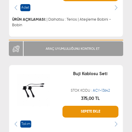
0543 329 21 55
Adet
ÜRÜN AÇIKLAMASI:
| Daihatsu : Terios | Ateşleme Bobini -
Bobin
ARAÇ UYUMLULUĞUNU KONTROL ET
Buji Kablosu Seti
STOK KODU :
ACY-13642
375,00 TL
WHATSAPP
MÜŞTERİ HİZMETLERİ
SEPETE EKLE
0543 329 21 66
0850 255 9229
0543 329 21 55
Takım