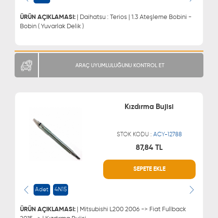
ÜRÜN AÇIKLAMASI:
| Daihatsu : Terios | 1.3 Ateşleme Bobini -
Bobin ( Yuvarlak Delik )
ARAÇ UYUMLULUĞUNU KONTROL ET
Kızdırma Bujisi
STOK KODU :
ACY-12788
87,84 TL
WHATSAPP
MÜŞTERİ HİZMETLERİ
SEPETE EKLE
0543 329 21 66
0850 255 9229
0543 329 21 55
Adet
4N15
ÜRÜN AÇIKLAMASI:
| Mitsubishi L200 2006 -> Fiat Fullback