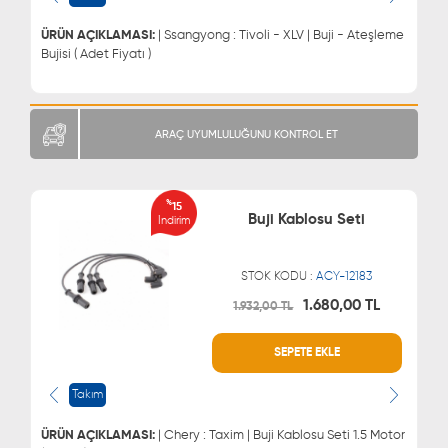
ÜRÜN AÇIKLAMASI:
| Ssangyong : Tivoli - XLV | Buji - Ateşleme
Bujisi ( Adet Fiyatı )
ARAÇ UYUMLULUĞUNU KONTROL ET
%
15
Buji Kablosu Seti
İndirim
STOK KODU :
ACY-12183
1.680,00 TL
1.932,00 TL
WHATSAPP
MÜŞTERİ HİZMETLERİ
SEPETE EKLE
0543 329 21 66
0850 255 9229
0543 329 21 55
Takım
ÜRÜN AÇIKLAMASI:
| Chery : Taxim | Buji Kablosu Seti 1.5 Motor