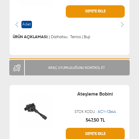
WHATSAPP
MÜŞTERİ HİZMETLERİ
SEPETE EKLE
0543 329 21 66
0850 255 9229
0543 329 21 55
Adet
ÜRÜN AÇIKLAMASI:
| Daihatsu : Terios | Buji
ARAÇ UYUMLULUĞUNU KONTROL ET
Ateşleme Bobini
STOK KODU :
ACY-13644
547,50 TL
WHATSAPP
MÜŞTERİ HİZMETLERİ
SEPETE EKLE
0543 329 21 66
0850 255 9229