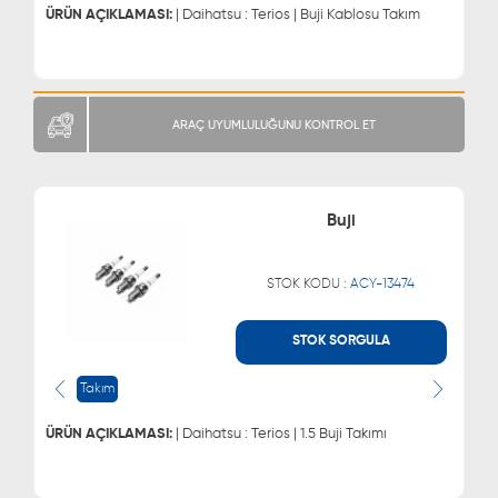
ÜRÜN AÇIKLAMASI:
| Daihatsu : Terios | Buji Kablosu Takım
ARAÇ UYUMLULUĞUNU KONTROL ET
Buji
STOK KODU :
ACY-13474
STOK SORGULA
WHATSAPP
MÜŞTERİ HİZMETLERİ
0543 329 21 66
0850 255 9229
Takım
0543 329 21 55
ÜRÜN AÇIKLAMASI:
| Daihatsu : Terios | 1.5 Buji Takımı