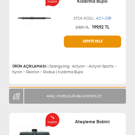
Kızdırma Bujisi
İndirim
STOK KODU :
ACY-2159
199,92 TL
219,91 TL
WHATSAPP
MÜŞTERİ HİZMETLERİ
SEPETE EKLE
0543 329 21 66
0850 255 9229
0543 329 21 55
ÜRÜN AÇIKLAMASI:
| Ssangyong : Actyon - Actyon Sports -
Kyron - Rexton - Rodius | Kızdırma Bujisi
ARAÇ UYUMLULUĞUNU KONTROL ET
%
4
Ateşleme Bobini
İndirim