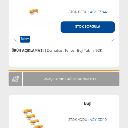
STOK KODU :
ACY-13244
STOK SORGULA
WHATSAPP
MÜŞTERİ HİZMETLERİ
0543 329 21 66
0850 255 9229
Takım
0543 329 21 55
ÜRÜN AÇIKLAMASI:
| Daihatsu : Terios | Buji Takım NGK
ARAÇ UYUMLULUĞUNU KONTROL ET
Buji
STOK KODU :
ACY-13240