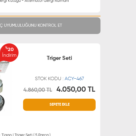
ergi Kütüğü - Alternatör Gergi Rulmanı
Ç UYUMLULUĞUNU KONTROL ET
%
20
İndirim
Triger Seti
STOK KODU :
ACY-467
4.050,00 TL
4.860,00 TL
MÜŞTERİ HİZMETLERİ
SEPETE EKLE
 21 66
0850 255 9229
 21 55
 Tiggo | Triger Seti ( 5 Parça )