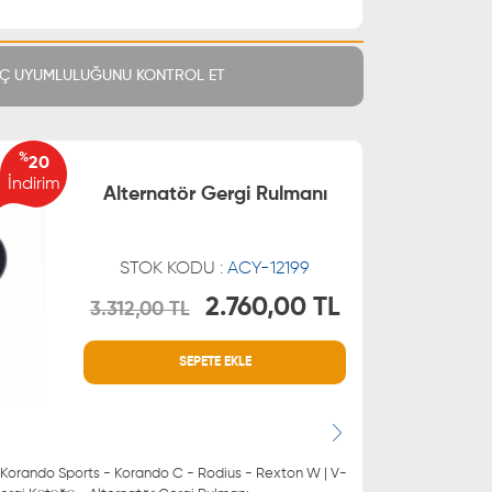
Ç UYUMLULUĞUNU KONTROL ET
%
20
İndirim
Alternatör Gergi Rulmanı
STOK KODU :
ACY-12199
2.760,00 TL
3.312,00 TL
MÜŞTERİ HİZMETLERİ
SEPETE EKLE
 21 66
0850 255 9229
 21 55
 Korando Sports - Korando C - Rodius - Rexton W | V-