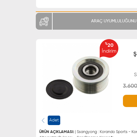
ARAÇ UYUMLULUĞUNU 
%
20
İndirim
Ş
S
3.600
WHATSAPP
0543 329 21 66
0543 329 21 55
Adet
ÜRÜN AÇIKLAMASI:
| Ssangyong : Korando Sports - Ko