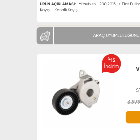
ÜRÜN AÇIKLAMASI:
| Mitsubishi L200 2015 -> Fiat Fullb
Kayışı - Kanallı Kayış
ARAÇ UYUMLULUĞUNU 
%
15
İndirim
V
S
3.979
WHATSAPP
0543 329 21 66
0543 329 21 55