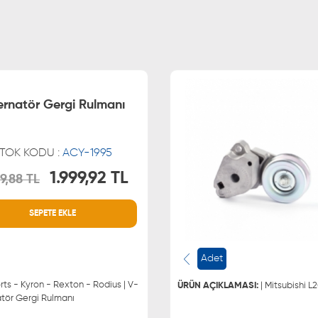
ernatör Gergi Rulmanı
TOK KODU :
ACY-1995
1.999,92 TL
9,88 TL
MÜŞTERİ HİZMETLERİ
WHATSAPP
SEPETE EKLE
0850 255 9229
0543 329
0543 329
Adet
ts - Kyron - Rexton - Rodius | V-
ÜRÜN AÇIKLAMASI:
| Mitsubishi L
atör Gergi Rulmanı