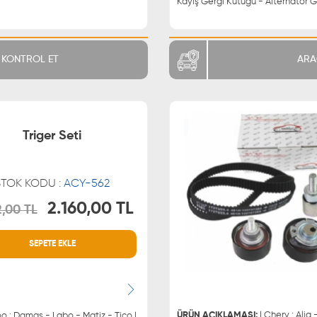
Kayış Gergi Kütüğü - Alternatör G
KONTROL ET
ARA
Triger Seti
STOK KODU :
ACY-562
2.160,00 TL
2,00 TL
MÜŞTERİ HİZMETLERİ
WHATSAPP
SEPETE EKLE
0850 255 9229
0543 329
0543 329
ÜRÜN AÇIKLAMASI:
| Chery : Alia -
o : Damas - Labo - Matiz - Tico |