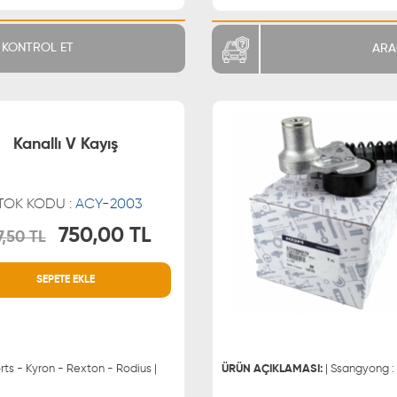
KONTROL ET
ARA
Kanallı V Kayış
TOK KODU :
ACY-2003
750,00 TL
7,50 TL
MÜŞTERİ HİZMETLERİ
WHATSAPP
SEPETE EKLE
0850 255 9229
0543 329
0543 329
ts - Kyron - Rexton - Rodius |
ÜRÜN AÇIKLAMASI:
| Ssangyong : 