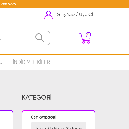
 255 9229
Giriş Yap / Üye Ol
0
U
İNDİRİMDEKİLER
nizde Ürün Bulunmamakta
KATEGORİ
ÜST KATEGORİ