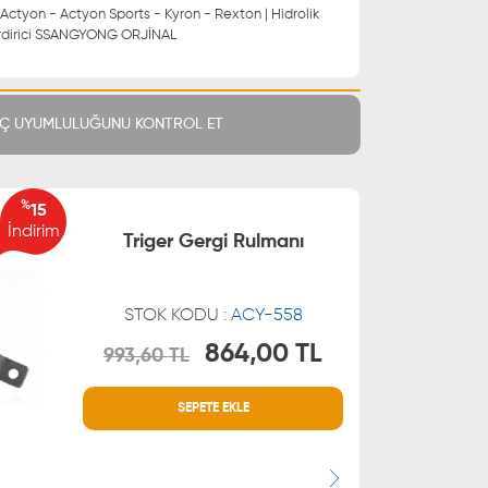
Actyon - Actyon Sports - Kyron - Rexton | Hidrolik
 Gerdirici SSANGYONG ORJİNAL
Ç UYUMLULUĞUNU KONTROL ET
%
15
İndirim
Triger Gergi Rulmanı
STOK KODU :
ACY-558
864,00 TL
993,60 TL
MÜŞTERİ HİZMETLERİ
SEPETE EKLE
 21 66
0850 255 9229
 21 55