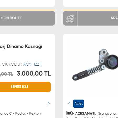
KONTROL ET
ARA
arj Dinamo Kasnağı
TOK KODU :
ACY-12211
3.000,00 TL
,00 TL
MÜŞTERİ HİZMETLERİ
WHATSAPP
SEPETE EKLE
0850 255 9229
0543 329
0543 329
Adet
rando C - Rodius - Rexton |
ÜRÜN AÇIKLAMASI:
| Ssangyong :