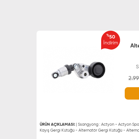
%
50
İndirim
Alt
S
2.99
WHATSAPP
0543 329 21 66
0543 329 21 55
ÜRÜN AÇIKLAMASI:
| Ssangyong : Actyon - Actyon Spor
Kayış Gergi Kütüğü - Alternatör Gergi Kütüğü - Altern