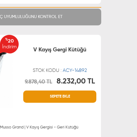
Ç UYUMLULUĞUNU KONTROL ET
%
20
İndirim
V Kayış Gergi Kütüğü
STOK KODU :
ACY-14892
8.232,00 TL
9.878,40 TL
MÜŞTERİ HİZMETLERİ
SEPETE EKLE
 21 66
0850 255 9229
 21 55
Musso Grand | V Kayış Gergisi - Geri Kütüğü