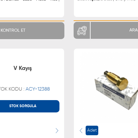
ARA
KONTROL ET
V Kayış
TOK KODU :
ACY-12388
STOK SORGULA
MÜŞTERİ HİZMETLERİ
WHATSAPP
0850 255 9229
0543 329
0543 329
Adet