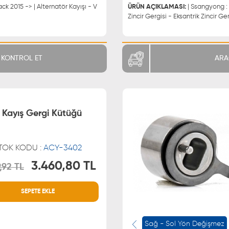
ack 2015 -> | Alternatör Kayışı - V
ÜRÜN AÇIKLAMASI:
| Ssangyong : 
Zincir Gergisi - Eksantrik Zincir
KONTROL ET
ARA
 Kayış Gergi Kütüğü
TOK KODU :
ACY-3402
3.460,80 TL
,92 TL
MÜŞTERİ HİZMETLERİ
WHATSAPP
SEPETE EKLE
0850 255 9229
0543 329
0543 329
Sağ - Sol Yön Değişmez