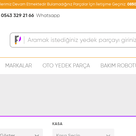
şlerimiz Devam Etmektedir Bulamadığınız Parçalar İçin İletişime Geçiniz:
0850
0543 329 21 66
Whatsapp
MARKALAR
OTO YEDEK PARÇA
BAKIM ROBOT
Sepeti
KASA