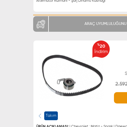
Alternatör Rulmanı - Şarj Dinamo Kasnağı
ARAÇ UYUMLULUĞUNU 
%
20
İndirim
2.59
WHATSAPP
0543 329 21 66
0543 329 21 55
Takım
ÜRÜN AÇIKLAMASI:
| Chevrolet : Matiz - Spark | Daewo