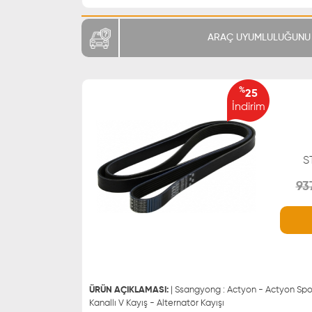
ARAÇ UYUMLULUĞUNU 
%
25
İndirim
S
93
WHATSAPP
0543 329 21 66
0543 329 21 55
ÜRÜN AÇIKLAMASI:
| Ssangyong : Actyon - Actyon Spor
Kanallı V Kayış - Alternatör Kayışı