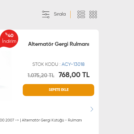
Sırala
%
40
İndirim
Alternatör Gergi Rulmanı
STOK KODU :
ACY-13018
768,00 TL
1.075,20 TL
MÜŞTERİ HİZMETLERİ
SEPETE EKLE
 21 66
0850 255 9229
 21 55
200 2007 -> | Alternatör Gergi Kütüğü - Rulmanı