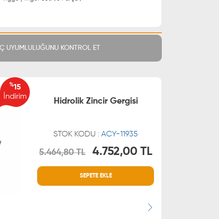
Ç UYUMLULUĞUNU KONTROL ET
%
15
İndirim
Hidrolik Zincir Gergisi
STOK KODU :
ACY-11935
4.752,00 TL
5.464,80 TL
MÜŞTERİ HİZMETLERİ
SEPETE EKLE
 21 66
0850 255 9229
 21 55