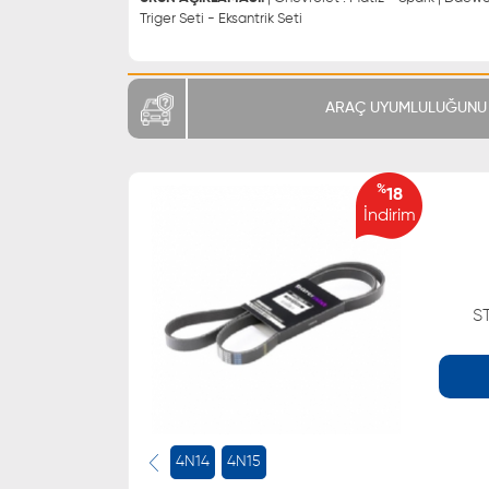
Triger Seti - Eksantrik Seti
ARAÇ UYUMLULUĞUNU 
%
18
İndirim
S
WHATSAPP
0543 329 21 66
0543 329 21 55
4N14
4N15