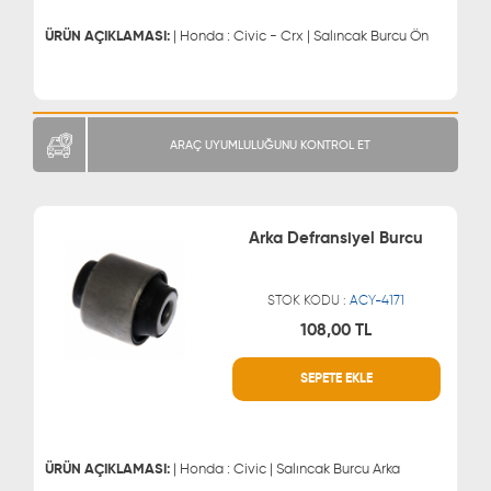
ÜRÜN AÇIKLAMASI:
| Honda : Civic - Crx | Salıncak Burcu Ön
ARAÇ UYUMLULUĞUNU KONTROL ET
Arka Defransiyel Burcu
STOK KODU :
ACY-4171
108,00 TL
WHATSAPP
MÜŞTERİ HİZMETLERİ
SEPETE EKLE
0543 329 21 66
0850 255 9229
0543 329 21 55
ÜRÜN AÇIKLAMASI:
| Honda : Civic | Salıncak Burcu Arka