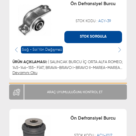
Ön Defransiyel Burcu
STOK KODU :
ACY-39
STOK SORGULA
WHATSAPP
MÜŞTERİ HİZMETLERİ
0543 329 21 66
0850 255 9229
Sağ - Sol Yön Değişmez
0543 329 21 55
ÜRÜN AÇIKLAMASI:
( SALINCAK BURCU İÇ ORTA ALFA ROMEO;
145-146-155- FİAT; BRAVA-BRAVO I-BRAVO II-MAREA-MAREA
Devamını Oku
WEEKEND-TEMPRA-TEMPRA SW-TIPO LANCİA; DEDRA-
DEDRA SW-DELTA II-)
ARAÇ UYUMLULUĞUNU KONTROL ET
Ön Defransiyel Burcu
STOK KODU :
ACY-1017