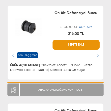
Ön Alt Defransiyel Burcu
STOK KODU :
ACY-1579
216,00 TL
WHATSAPP
MÜŞTERİ HİZMETLERİ
SEPETE EKLE
0543 329 21 66
0850 255 9229
0543 329 21 55
Yön Değişmez
ÜRÜN AÇIKLAMASI:
| Chevrolet: Lacetti - Nubira - Rezzo
Daewoo: Lacetti - Nubira | Salıncak Burcu Ön Küçük
ARAÇ UYUMLULUĞUNU KONTROL ET
Ön Alt Defransiyel Burcu