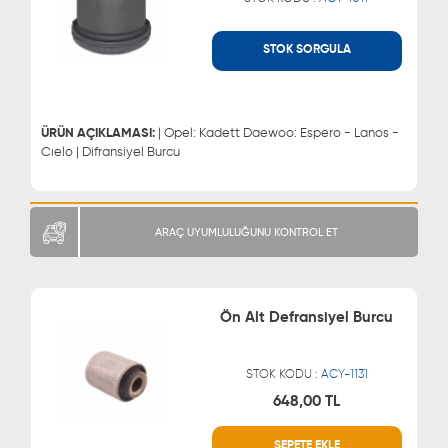
STOK SORGULA
WHATSAPP
MÜŞTERİ HİZMETLERİ
0543 329 21 66
0850 255 9229
0543 329 21 55
ÜRÜN AÇIKLAMASI:
| Opel: Kadett Daewoo: Espero - Lanos -
Cıelo | Difransiyel Burcu
ARAÇ UYUMLULUĞUNU KONTROL ET
Ön Alt Defransiyel Burcu
STOK KODU :
ACY-1131
648,00 TL
WHATSAPP
MÜŞTERİ HİZMETLERİ
SEPETE EKLE