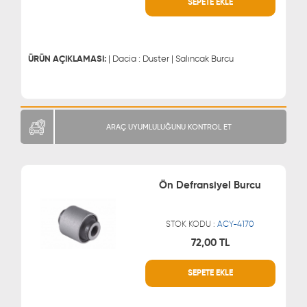
SEPETE EKLE
0543 329 21 66
0850 255 9229
0543 329 21 55
ÜRÜN AÇIKLAMASI:
| Dacia : Duster | Salıncak Burcu
ARAÇ UYUMLULUĞUNU KONTROL ET
Ön Defransiyel Burcu
STOK KODU :
ACY-4170
72,00 TL
WHATSAPP
MÜŞTERİ HİZMETLERİ
SEPETE EKLE
0543 329 21 66
0850 255 9229
0543 329 21 55