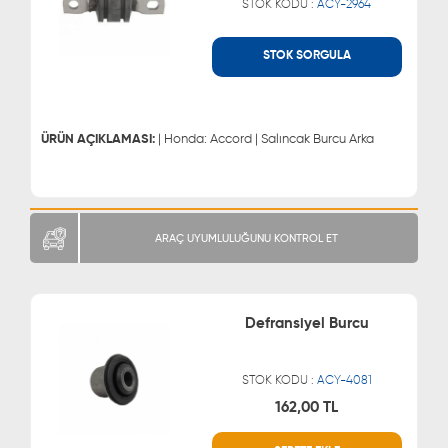
STOK KODU :
ACY-2964
STOK SORGULA
WHATSAPP
MÜŞTERİ HİZMETLERİ
0543 329 21 66
0850 255 9229
0543 329 21 55
ÜRÜN AÇIKLAMASI:
| Honda: Accord | Salıncak Burcu Arka
ARAÇ UYUMLULUĞUNU KONTROL ET
Defransiyel Burcu
STOK KODU :
ACY-4081
162,00 TL
WHATSAPP
MÜŞTERİ HİZMETLERİ