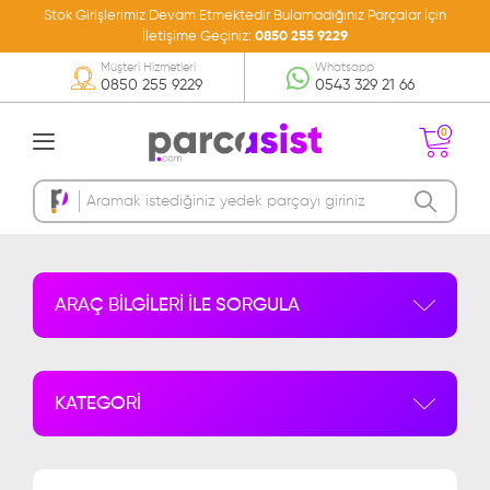
Stok Girişlerimiz Devam Etmektedir Bulamadığınız Parçalar İçin
İletişime Geçiniz:
0850 255 9229
Müşteri Hizmetleri
Whatsapp
0850 255 9229
0543 329 21 66
0
Sepetinizde Ürün
Bulunmamakta
ARAÇ BİLGİLERİ İLE SORGULA
KATEGORİ