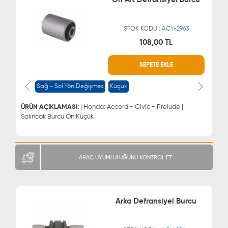
STOK KODU :
ACY-2963
108,00 TL
WHATSAPP
MÜŞTERİ HİZMETLERİ
SEPETE EKLE
0543 329 21 66
0850 255 9229
0543 329 21 55
Sağ - Sol Yön Değişmez
Küçük
ÜRÜN AÇIKLAMASI:
| Honda: Accord - Civic - Prelude |
Salıncak Burcu Ön Küçük
ARAÇ UYUMLULUĞUNU KONTROL ET
Arka Defransiyel Burcu