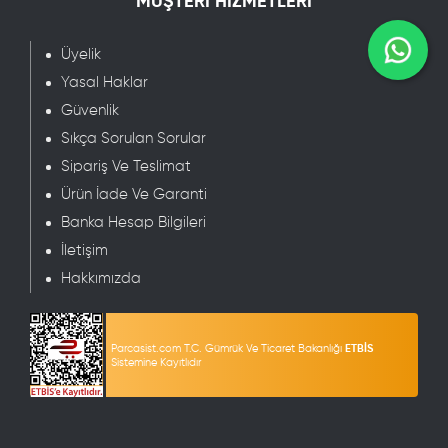
MÜŞTERİ HİZMETLERİ
Üyelik
Yasal Haklar
Güvenlik
Sıkça Sorulan Sorular
Sipariş Ve Teslimat
Ürün İade Ve Garanti
Banka Hesap Bilgileri
İletişim
Hakkımızda
Parcasist.com T.C. Gümrük Ve Ticaret Bakanlığı
ETBİS
Sistemine Kayıtlıdır