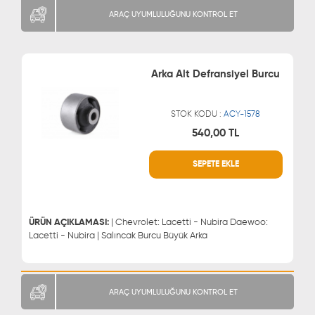
ARAÇ UYUMLULUĞUNU KONTROL ET
Arka Alt Defransiyel Burcu
STOK KODU :
ACY-1578
540,00 TL
WHATSAPP
MÜŞTERİ HİZMETLERİ
SEPETE EKLE
0543 329 21 66
0850 255 9229
0543 329 21 55
ÜRÜN AÇIKLAMASI:
| Chevrolet: Lacetti - Nubira Daewoo:
Lacetti - Nubira | Salıncak Burcu Büyük Arka
ARAÇ UYUMLULUĞUNU KONTROL ET