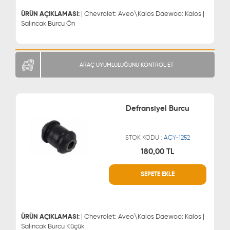
ÜRÜN AÇIKLAMASI:
| Chevrolet: Aveo\Kalos Daewoo: Kalos |
Salıncak Burcu Ön
ARAÇ UYUMLULUĞUNU KONTROL ET
Defransiyel Burcu
STOK KODU :
ACY-1252
180,00 TL
WHATSAPP
MÜŞTERİ HİZMETLERİ
SEPETE EKLE
0543 329 21 66
0850 255 9229
0543 329 21 55
ÜRÜN AÇIKLAMASI:
| Chevrolet: Aveo\Kalos Daewoo: Kalos |
Salıncak Burcu Küçük