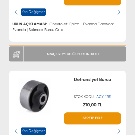
0543 329 21 66
0850 255 9229
0543 329 21 55
Yön Değişmez
ÜRÜN AÇIKLAMASI:
| Chevrolet: Epica - Evanda Daewoo:
Evanda | Salıncak Burcu Orta
ARAÇ UYUMLULUĞUNU KONTROL ET
Defransiyel Burcu
STOK KODU :
ACY-1251
270,00 TL
WHATSAPP
MÜŞTERİ HİZMETLERİ
SEPETE EKLE
0543 329 21 66
0850 255 9229
0543 329 21 55
Yön Değişmez