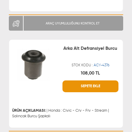
ARAÇ UYUMLULUĞUNU KONTROL ET
Arka Alt Defransiyel Burcu
STOK KODU :
ACY-4376
108,00 TL
WHATSAPP
MÜŞTERİ HİZMETLERİ
SEPETE EKLE
0543 329 21 66
0850 255 9229
0543 329 21 55
ÜRÜN AÇIKLAMASI:
| Honda : Civic - Crv - Frv - Stream |
Salıncak Burcu Şapkalı