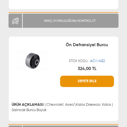
ARAÇ UYUMLULUĞUNU KONTROL ET
Ön Defransiyel Burcu
STOK KODU :
ACY-1452
324,00 TL
WHATSAPP
MÜŞTERİ HİZMETLERİ
SEPETE EKLE
0543 329 21 66
0850 255 9229
0543 329 21 55
ÜRÜN AÇIKLAMASI:
| Chevrolet: Aveo\Kalos Daewoo: Kalos |
Salıncak Burcu Büyük