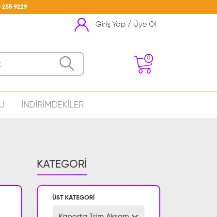
 255 9229
Giriş Yap / Üye Ol
0
U
İNDİRİMDEKİLER
nizde Ürün Bulunmamakta
KATEGORİ
ÜST KATEGORİ