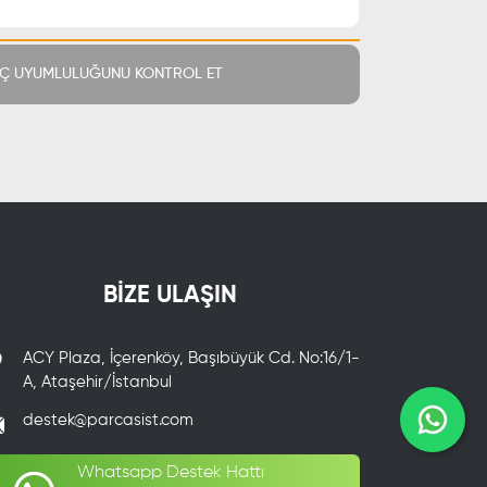
Ç UYUMLULUĞUNU KONTROL ET
BİZE ULAŞIN
ACY Plaza, İçerenköy, Başıbüyük Cd. No:16/1-
A, Ataşehir/İstanbul
destek@parcasist.com
Whatsapp Destek Hattı