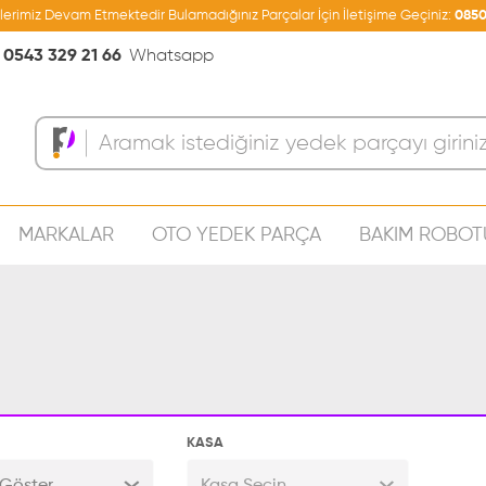
şlerimiz Devam Etmektedir Bulamadığınız Parçalar İçin İletişime Geçiniz:
0850
0543 329 21 66
Whatsapp
MARKALAR
OTO YEDEK PARÇA
BAKIM ROBOT
Sepeti
KASA