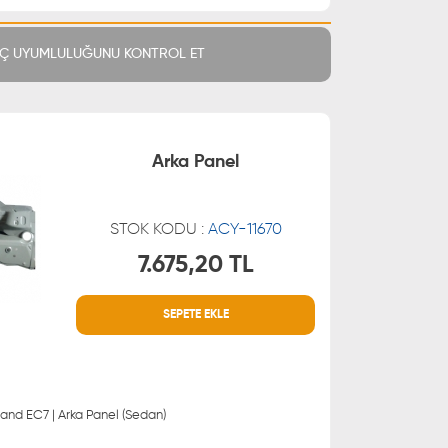
Ç UYUMLULUĞUNU KONTROL ET
Arka Panel
STOK KODU :
ACY-11670
7.675,20 TL
MÜŞTERİ HİZMETLERİ
SEPETE EKLE
 21 66
0850 255 9229
 21 55
rand EC7 | Arka Panel (Sedan)