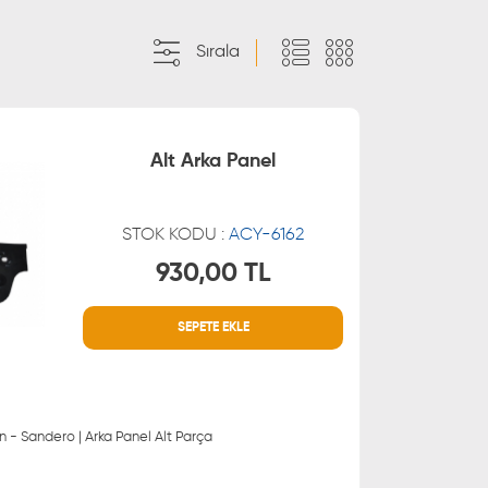
Sırala
Alt Arka Panel
STOK KODU :
ACY-6162
930,00 TL
MÜŞTERİ HİZMETLERİ
SEPETE EKLE
 21 66
0850 255 9229
 21 55
n - Sandero | Arka Panel Alt Parça