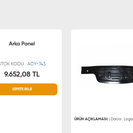
Arka Panel
STOK KODU :
ACY-743
9.652,08 TL
MÜŞTERİ HİZMETLERİ
WHATSAPP
SEPETE EKLE
0850 255 9229
0543 329
0543 329
ÜRÜN AÇIKLAMASI:
| Dacia : Loga