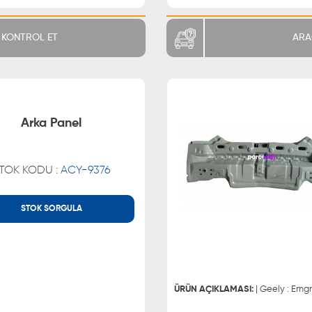
KONTROL ET
ARA
Arka Panel
TOK KODU :
ACY-9376
STOK SORGULA
MÜŞTERİ HİZMETLERİ
WHATSAPP
0850 255 9229
0543 329
0543 329
ÜRÜN AÇIKLAMASI:
| Geely : Emg