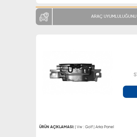
ARAÇ UYUMLULUĞUNU 
S
WHATSAPP
0543 329 21 66
0543 329 21 55
ÜRÜN AÇIKLAMASI:
| Vw : Golf | Arka Panel