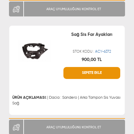
ARAÇ UYUMLULUĞUNU KONTROL ET
Sağ Sis Far Ayakları
STOK KODU :
ACY-6372
900,00 TL
WHATSAPP
MÜŞTERİ HİZMETLERİ
SEPETE EKLE
0543 329 21 66
0850 255 9229
0543 329 21 55
ÜRÜN AÇIKLAMASI:
| Dacia : Sandero | Arka Tampon Sis Yuvası
Sağ
ARAÇ UYUMLULUĞUNU KONTROL ET