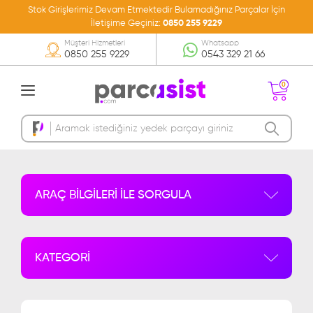
Stok Girişlerimiz Devam Etmektedir Bulamadığınız Parçalar İçin
İletişime Geçiniz:
0850 255 9229
Müşteri Hizmetleri
Whatsapp
0850 255 9229
0543 329 21 66
0
Sepetinizde Ürün
Bulunmamakta
ARAÇ BİLGİLERİ İLE SORGULA
KATEGORİ