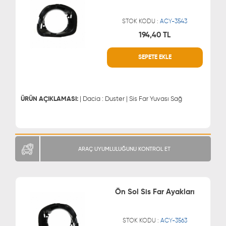
STOK KODU :
ACY-3543
194,40 TL
WHATSAPP
MÜŞTERİ HİZMETLERİ
SEPETE EKLE
0543 329 21 66
0850 255 9229
0543 329 21 55
ÜRÜN AÇIKLAMASI:
| Dacia : Duster | Sis Far Yuvası Sağ
ARAÇ UYUMLULUĞUNU KONTROL ET
Ön Sol Sis Far Ayakları
STOK KODU :
ACY-3563