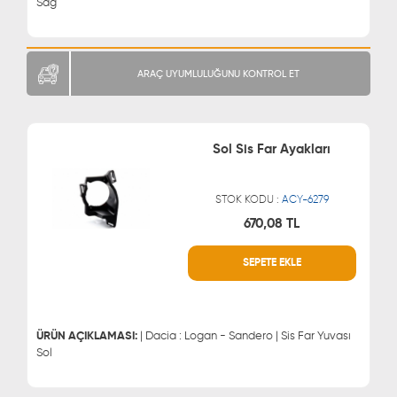
Sağ
ARAÇ UYUMLULUĞUNU KONTROL ET
Sol Sis Far Ayakları
STOK KODU :
ACY-6279
670,08 TL
WHATSAPP
MÜŞTERİ HİZMETLERİ
SEPETE EKLE
0543 329 21 66
0850 255 9229
0543 329 21 55
ÜRÜN AÇIKLAMASI:
| Dacia : Logan - Sandero | Sis Far Yuvası
Sol