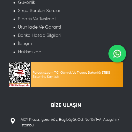
Güvenlik
Sıkça Sorulan Sorular
Sipariş Ve Teslimat
Ürün İade Ve Garanti
Banka Hesap Bilgileri
İletişim
Hakkımızda
Parcasist.com T.C. Gümrük Ve Ticaret Bakanlığı
ETBİS
Sistemine Kayıtlıdır
BİZE ULAŞIN
ACY Plaza, İçerenköy, Başıbüyük Cd. No:16/1-A, Ataşehir/
İstanbul