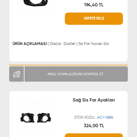
194,40 TL
WHATSAPP
MÜŞTERİ HİZMETLERİ
SEPETE EKLE
0543 329 21 66
0850 255 9229
0543 329 21 55
ÜRÜN AÇIKLAMASI:
| Dacia : Duster | Sis Far Yuvası Sol
ARAÇ UYUMLULUĞUNU KONTROL ET
Sağ Sis Far Ayakları
STOK KODU :
ACY-5696
324,00 TL