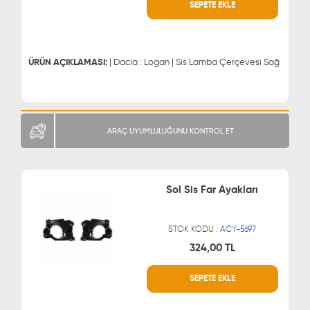
WHATSAPP
MÜŞTERİ HİZMETLERİ
SEPETE EKLE
0543 329 21 66
0850 255 9229
0543 329 21 55
ÜRÜN AÇIKLAMASI:
| Dacia : Logan | Sis Lamba Çerçevesi Sağ
ARAÇ UYUMLULUĞUNU KONTROL ET
Sol Sis Far Ayakları
STOK KODU :
ACY-5697
324,00 TL
WHATSAPP
MÜŞTERİ HİZMETLERİ
SEPETE EKLE
0543 329 21 66
0850 255 9229
0543 329 21 55