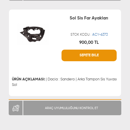
Sol Sis Far Ayakları
STOK KODU :
ACY-6373
900,00 TL
WHATSAPP
MÜŞTERİ HİZMETLERİ
SEPETE EKLE
0543 329 21 66
0850 255 9229
0543 329 21 55
ÜRÜN AÇIKLAMASI:
| Dacia : Sandero | Arka Tampon Sis Yuvası
Sol
ARAÇ UYUMLULUĞUNU KONTROL ET