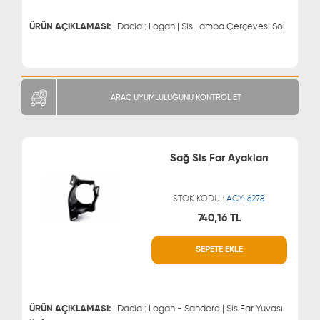
ÜRÜN AÇIKLAMASI:
| Dacia : Logan | Sis Lamba Çerçevesi Sol
ARAÇ UYUMLULUĞUNU KONTROL ET
Sağ Sis Far Ayakları
STOK KODU :
ACY-6278
740,16 TL
WHATSAPP
MÜŞTERİ HİZMETLERİ
SEPETE EKLE
0543 329 21 66
0850 255 9229
0543 329 21 55
ÜRÜN AÇIKLAMASI:
| Dacia : Logan - Sandero | Sis Far Yuvası