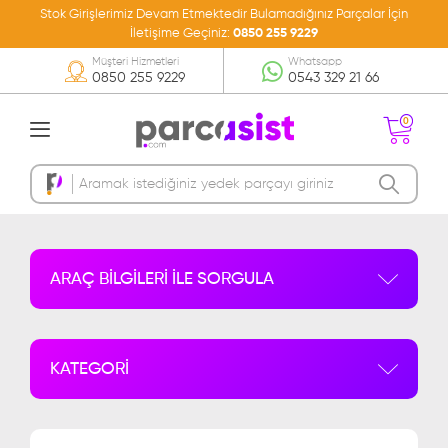
Stok Girişlerimiz Devam Etmektedir Bulamadığınız Parçalar İçin
İletişime Geçiniz:
0850 255 9229
Müşteri Hizmetleri
Whatsapp
0850 255 9229
0543 329 21 66
0
Sepetinizde Ürün
Bulunmamakta
ARAÇ BİLGİLERİ İLE SORGULA
KATEGORİ