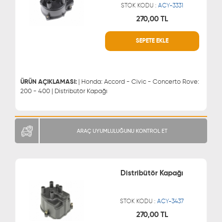
STOK KODU :
ACY-3331
270,00 TL
WHATSAPP
MÜŞTERİ HİZMETLERİ
SEPETE EKLE
0543 329 21 66
0850 255 9229
0543 329 21 55
ÜRÜN AÇIKLAMASI:
| Honda: Accord - Civic - Concerto Rove:
200 - 400 | Distribütör Kapağı
ARAÇ UYUMLULUĞUNU KONTROL ET
Distribütör Kapağı
STOK KODU :
ACY-3437
270,00 TL