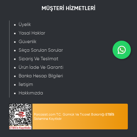
MÜŞTERİ HİZMETLERİ
Üyelik
Yasal Haklar
Güvenlik
Sıkça Sorulan Sorular
Sipariş Ve Teslimat
Ürün İade Ve Garanti
Banka Hesap Bilgileri
İletişim
Hakkımızda
Parcasist.com T.C. Gümrük Ve Ticaret Bakanlığı
ETBİS
Sistemine Kayıtlıdır