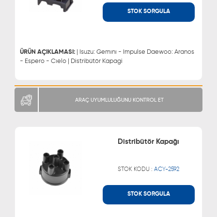
STOK SORGULA
WHATSAPP
MÜŞTERİ HİZMETLERİ
0543 329 21 66
0850 255 9229
0543 329 21 55
ÜRÜN AÇIKLAMASI:
| Isuzu: Gemını - Impulse Daewoo: Aranos
- Espero - Cıelo | Distribütör Kapagi
ARAÇ UYUMLULUĞUNU KONTROL ET
Distribütör Kapağı
STOK KODU :
ACY-2592
STOK SORGULA
WHATSAPP
MÜŞTERİ HİZMETLERİ
0543 329 21 66
0850 255 9229
0543 329 21 55