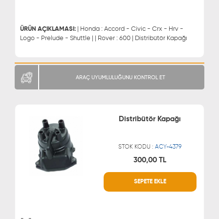
0543 329 21 55
ÜRÜN AÇIKLAMASI:
| Honda : Accord - Civic - Crx - Hrv -
Logo - Prelude - Shuttle | | Rover : 600 | Distribütör Kapağı
ARAÇ UYUMLULUĞUNU KONTROL ET
Distribütör Kapağı
STOK KODU :
ACY-4379
300,00 TL
WHATSAPP
MÜŞTERİ HİZMETLERİ
SEPETE EKLE
0543 329 21 66
0850 255 9229
0543 329 21 55