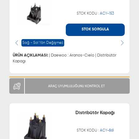
STOK KODU :
ACY-153
STOK SORGULA
WHATSAPP
MÜŞTERİ HİZMETLERİ
0543 329 21 66
0850 255 9229
Sağ - Sol Yön Değişmez
0543 329 21 55
ÜRÜN AÇIKLAMASI:
| Daewoo : Aranos-Cıelo | Distribütör
Kapagı
ARAÇ UYUMLULUĞUNU KONTROL ET
Distribütör Kapağı
STOK KODU :
ACY-861