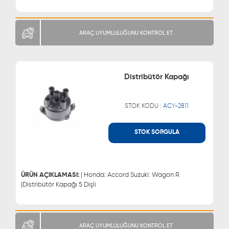
ARAÇ UYUMLULUĞUNU KONTROL ET
Distribütör Kapağı
STOK KODU :
ACY-2811
STOK SORGULA
WHATSAPP
MÜŞTERİ HİZMETLERİ
0543 329 21 66
0850 255 9229
0543 329 21 55
ÜRÜN AÇIKLAMASI:
| Honda: Accord Suzuki: Wagon R
|Distribütör Kapağı 5 Dişli
ARAÇ UYUMLULUĞUNU KONTROL ET