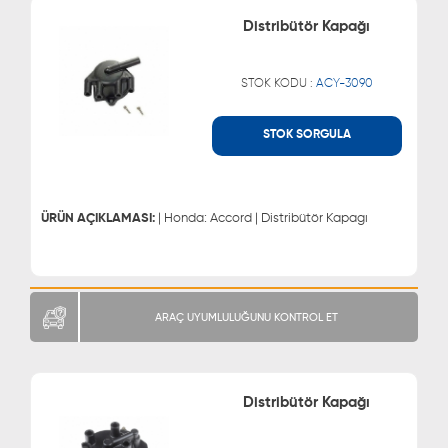
Distribütör Kapağı
STOK KODU :
ACY-3090
STOK SORGULA
WHATSAPP
MÜŞTERİ HİZMETLERİ
0543 329 21 66
0850 255 9229
0543 329 21 55
ÜRÜN AÇIKLAMASI:
| Honda: Accord | Distribütör Kapagı
ARAÇ UYUMLULUĞUNU KONTROL ET
Distribütör Kapağı