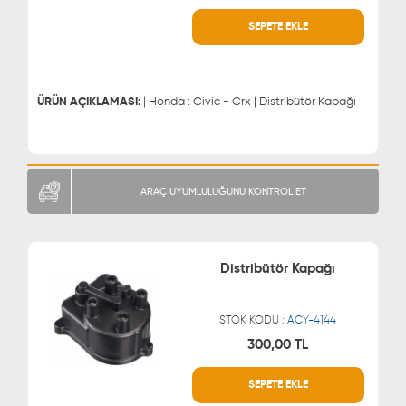
WHATSAPP
MÜŞTERİ HİZMETLERİ
SEPETE EKLE
0543 329 21 66
0850 255 9229
0543 329 21 55
ÜRÜN AÇIKLAMASI:
| Honda : Civic - Crx | Distribütör Kapağı
ARAÇ UYUMLULUĞUNU KONTROL ET
Distribütör Kapağı
STOK KODU :
ACY-4144
300,00 TL
WHATSAPP
MÜŞTERİ HİZMETLERİ
SEPETE EKLE
0543 329 21 66
0850 255 9229