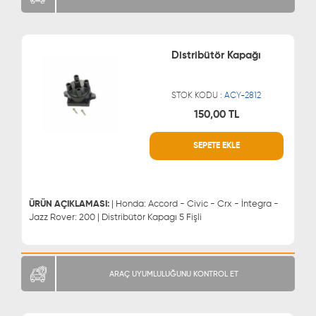
Distribütör Kapağı
STOK KODU :
ACY-2812
150,00 TL
WHATSAPP
MÜŞTERİ HİZMETLERİ
SEPETE EKLE
0543 329 21 66
0850 255 9229
0543 329 21 55
ÜRÜN AÇIKLAMASI:
| Honda: Accord - Civic - Crx - İntegra -
Jazz Rover: 200 | Distribütör Kapagı 5 Fişli
ARAÇ UYUMLULUĞUNU KONTROL ET