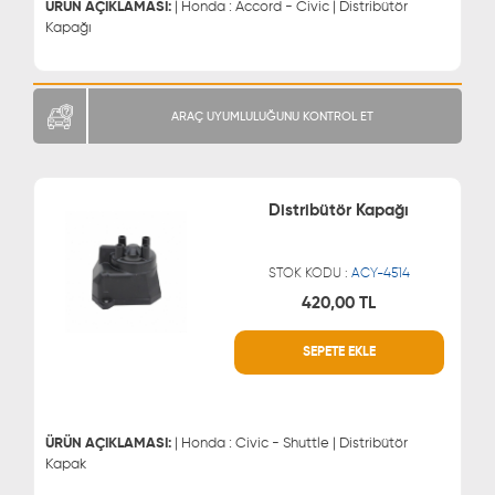
ÜRÜN AÇIKLAMASI:
| Honda : Accord - Civic | Distribütör
Kapağı
ARAÇ UYUMLULUĞUNU KONTROL ET
Distribütör Kapağı
STOK KODU :
ACY-4514
420,00 TL
WHATSAPP
MÜŞTERİ HİZMETLERİ
SEPETE EKLE
0543 329 21 66
0850 255 9229
0543 329 21 55
ÜRÜN AÇIKLAMASI:
| Honda : Civic - Shuttle | Distribütör
Kapak