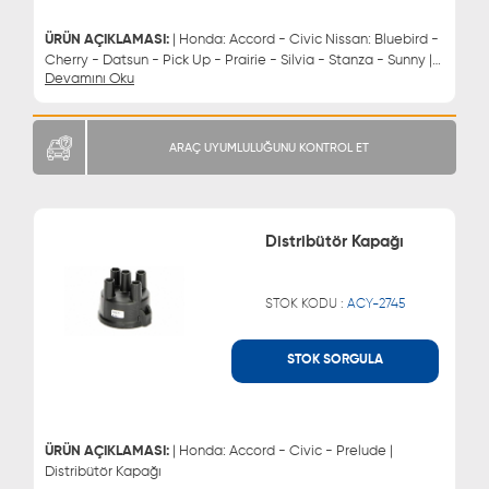
ÜRÜN AÇIKLAMASI:
| Honda: Accord - Civic Nissan: Bluebird -
Cherry - Datsun - Pick Up - Prairie - Silvia - Stanza - Sunny |
Devamını Oku
Distribütör Kapagı
ARAÇ UYUMLULUĞUNU KONTROL ET
Distribütör Kapağı
STOK KODU :
ACY-2745
STOK SORGULA
WHATSAPP
MÜŞTERİ HİZMETLERİ
0543 329 21 66
0850 255 9229
0543 329 21 55
ÜRÜN AÇIKLAMASI:
| Honda: Accord - Civic - Prelude |
Distribütör Kapağı