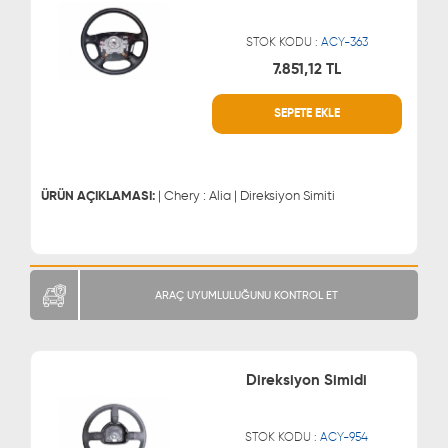
STOK KODU :
ACY-363
7.851,12 TL
WHATSAPP
MÜŞTERİ HİZMETLERİ
SEPETE EKLE
0543 329 21 66
0850 255 9229
0543 329 21 55
ÜRÜN AÇIKLAMASI:
| Chery : Alia | Direksiyon Simiti
ARAÇ UYUMLULUĞUNU KONTROL ET
Direksiyon Simidi
STOK KODU :
ACY-954