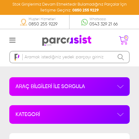
Stok Girişlerimiz Devam Etmektedir Bulamadığınız Parçalar İçin
İletişime Geçiniz:
0850 255 9229
Müşteri Hizmetleri
Whatsapp
0850 255 9229
0543 329 21 66
0
Sepetinizde Ürün
Bulunmamakta
ARAÇ BİLGİLERİ İLE SORGULA
KATEGORİ