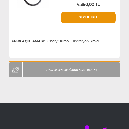
4.350,00 TL
WHATSAPP
MÜŞTERİ HİZMETLERİ
SEPETE EKLE
0543 329 21 66
0850 255 9229
0543 329 21 55
ÜRÜN AÇIKLAMASI:
| Chery : Kimo | Direksiyon Simidi
ARAÇ UYUMLULUĞUNU KONTROL ET