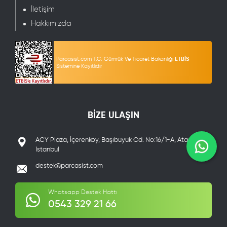
İletişim
Hakkımızda
Parcasist.com T.C. Gümrük Ve Ticaret Bakanlığı
ETBİS
Sistemine Kayıtlıdır
BİZE ULAŞIN
ACY Plaza, İçerenköy, Başıbüyük Cd. No:16/1-A, Ataşehir/
İstanbul
destek@parcasist.com
Whatsapp Destek Hattı
0543 329 21 66