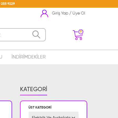
 255 9229
Giriş Yap / Üye Ol
0
U
İNDİRİMDEKİLER
nizde Ürün Bulunmamakta
KATEGORİ
ÜST KATEGORİ