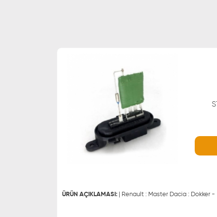
S
WHATSAPP
0543 329 21 66
0543 329 21 55
ÜRÜN AÇIKLAMASI:
| Renault : Master Dacia