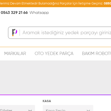
şlerimiz Devam Etmektedir Bulamadığınız Parçalar İçin İletişime Geçiniz:
0850
0543 329 21 66
Whatsapp
MARKALAR
OTO YEDEK PARÇA
BAKIM ROBOT
Sepeti
KASA