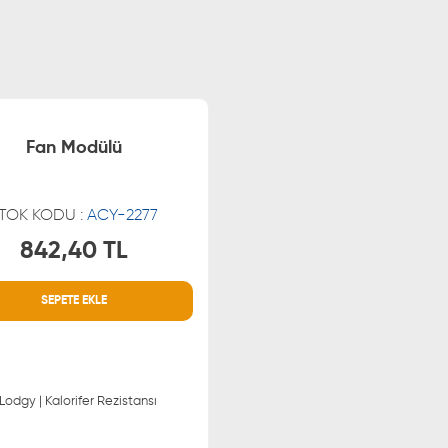
Fan Modülü
TOK KODU :
ACY-2277
842,40 TL
MÜŞTERİ HİZMETLERİ
SEPETE EKLE
0850 255 9229
 : Dokker - Lodgy | Kalorifer Rezistansı