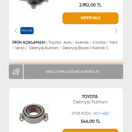
2.952,00 TL
SEPETE EKLE
WHATSAPP
MÜŞTERİ HİZMETLERİ
0543 329 21 66
0850 255 9229
Hidrolik
0543 329 21 55
ÜRÜN AÇIKLAMASI:
| Toyota : Auris - Avensis - Corolla - Yaris
- Verso | : Debriyaj Rulmanı - Debriyaj Bilyası ( Hidrolik ) |
ARAÇ UYUMLULUĞUNU KONTROL ET
TOYOTA
Debriyaj Rulmanı
STOK KODU :
ACY-4521
546,00 TL