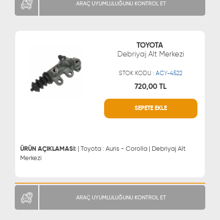
ARAÇ UYUMLULUĞUNU KONTROL ET
TOYOTA
Debriyaj Alt Merkezi
STOK KODU :
ACY-4522
720,00 TL
SEPETE EKLE
WHATSAPP
MÜŞTERİ HİZMETLERİ
0543 329 21 66
0850 255 9229
0543 329 21 55
ÜRÜN AÇIKLAMASI:
| Toyota : Auris - Corolla | Debriyaj Alt
Merkezi
ARAÇ UYUMLULUĞUNU KONTROL ET