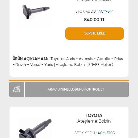
STOK KODU :
ACY-544
840,00 TL
SEPETE EKLE
WHATSAPP
MÜŞTERİ HİZMETLERİ
0543 329 21 66
0850 255 9229
0543 329 21 55
ÜRÜN AÇIKLAMASI:
| Toyota : Auris - Avensis - Corolla - Prius
- Rav 4 - Verso - Yaris | Ateşleme Bobini ( ZR-FE Motor )
ARAÇ UYUMLULUĞUNU KONTROL ET
TOYOTA
Ateşleme Bobini
STOK KODU :
ACY-3703