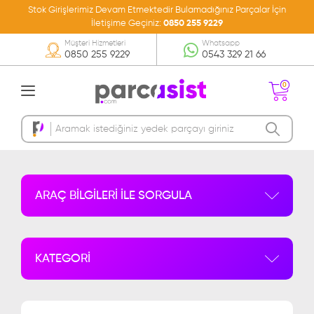
Stok Girişlerimiz Devam Etmektedir Bulamadığınız Parçalar İçin
İletişime Geçiniz:
0850 255 9229
Müşteri Hizmetleri
Whatsapp
0850 255 9229
0543 329 21 66
0
Sepetinizde Ürün
Bulunmamakta
ARAÇ BİLGİLERİ İLE SORGULA
KATEGORİ