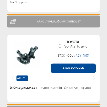
Aks Taşıyıcısı
ARAÇ UYUMLULUĞUNU KONTROL ET
TOYOTA
Ön Sol Aks Taşıyıcı
STOK KODU :
ACY-9093
STOK SORGULA
WHATSAPP
MÜŞTERİ HİZMETLERİ
ABS Var
0543 329 21 66
0850 255 9229
0543 329 21 55
ÜRÜN AÇIKLAMASI:
| Toyota : Corolla | Ön Sol Aks Taşıyıcısı