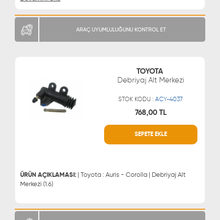
ARAÇ UYUMLULUĞUNU KONTROL ET
TOYOTA
Debriyaj Alt Merkezi
STOK KODU :
ACY-4037
768,00 TL
SEPETE EKLE
WHATSAPP
MÜŞTERİ HİZMETLERİ
0543 329 21 66
0850 255 9229
0543 329 21 55
ÜRÜN AÇIKLAMASI:
| Toyota : Auris - Corolla | Debriyaj Alt
Merkezi (1.6)