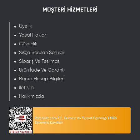
MÜŞTERİ HİZMETLERİ
Üyelik
Yasal Haklar
Güvenlik
Sıkça Sorulan Sorular
Sipariş Ve Teslimat
Ürün İade Ve Garanti
Banka Hesap Bilgileri
İletişim
Hakkımızda
Parcasist.com T.C. Gümrük Ve Ticaret Bakanlığı
ETBİS
Sistemine Kayıtlıdır