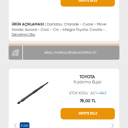
SEPETE EKLE
WHATSAPP
MÜŞTERİ HİZMETLERİ
0543 329 21 66
0850 255 9229
0543 329 21 55
ÜRÜN AÇIKLAMASI:
| Daıhatsu: Charade - Cuore - Move
Honda: Accord - Civic - Crx - İntegra Toyota: Corolla -
Devamını Oku
Starlet | Buji
ARAÇ UYUMLULUĞUNU KONTROL ET
TOYOTA
Kızdırma Bujisi
STOK KODU :
ACY-4543
78,00 TL
SEPETE EKLE
WHATSAPP
MÜŞTERİ HİZMETLERİ
0543 329 21 66
0850 255 9229
Adet