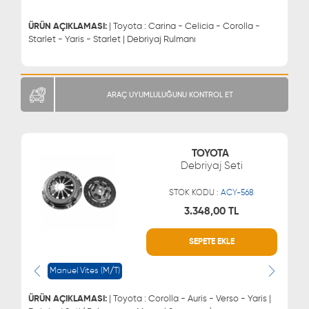
0543 329 21 55
ÜRÜN AÇIKLAMASI:
| Toyota : Carina - Celicia - Corolla -
Starlet - Yaris - Starlet | Debriyaj Rulmanı
ARAÇ UYUMLULUĞUNU KONTROL ET
TOYOTA
Debriyaj Seti
STOK KODU :
ACY-568
3.348,00 TL
SEPETE EKLE
WHATSAPP
MÜŞTERİ HİZMETLERİ
0543 329 21 66
0850 255 9229
Manuel Vites (M/T)
0543 329 21 55
ÜRÜN AÇIKLAMASI:
| Toyota : Corolla - Auris - Verso - Yaris |