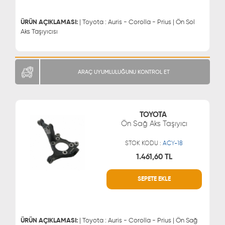
0543 329 21 55
ÜRÜN AÇIKLAMASI:
| Toyota : Auris - Corolla - Prius | Ön Sol
Aks Taşıyıcısı
ARAÇ UYUMLULUĞUNU KONTROL ET
TOYOTA
Ön Sağ Aks Taşıyıcı
STOK KODU :
ACY-18
1.461,60 TL
SEPETE EKLE
WHATSAPP
MÜŞTERİ HİZMETLERİ
0543 329 21 66
0850 255 9229
0543 329 21 55
ÜRÜN AÇIKLAMASI:
| Toyota : Auris - Corolla - Prius | Ön Sağ