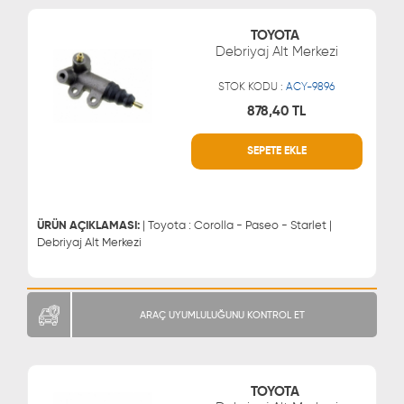
TOYOTA
Debriyaj Alt Merkezi
STOK KODU :
ACY-9896
878,40 TL
SEPETE EKLE
WHATSAPP
MÜŞTERİ HİZMETLERİ
0543 329 21 66
0850 255 9229
0543 329 21 55
ÜRÜN AÇIKLAMASI:
| Toyota : Corolla - Paseo - Starlet |
Debriyaj Alt Merkezi
ARAÇ UYUMLULUĞUNU KONTROL ET
TOYOTA