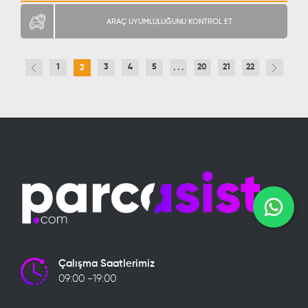
ARAÇ UYUMLULUĞUNU KONTROL ET
1
3
4
5
20
21
22
2
. . .
Çalışma Saatlerimiz
09:00 -19:00