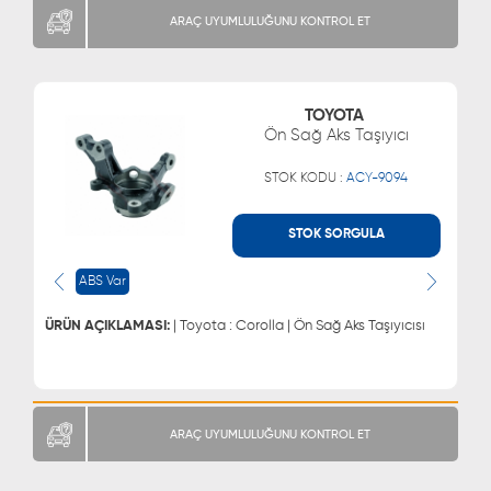
ARAÇ UYUMLULUĞUNU KONTROL ET
TOYOTA
Ön Sağ Aks Taşıyıcı
STOK KODU :
ACY-9094
STOK SORGULA
WHATSAPP
MÜŞTERİ HİZMETLERİ
ABS Var
0543 329 21 66
0850 255 9229
0543 329 21 55
ÜRÜN AÇIKLAMASI:
| Toyota : Corolla | Ön Sağ Aks Taşıyıcısı
ARAÇ UYUMLULUĞUNU KONTROL ET