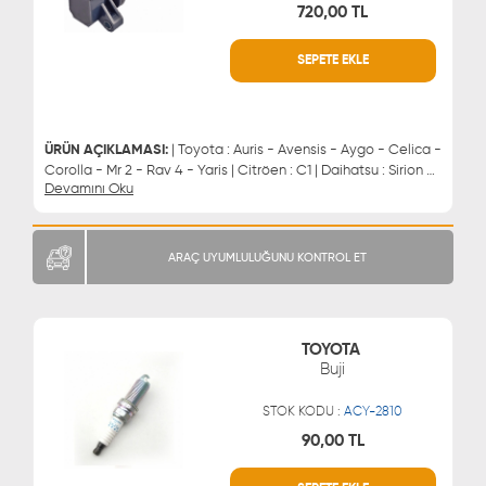
720,00 TL
SEPETE EKLE
WHATSAPP
MÜŞTERİ HİZMETLERİ
0543 329 21 66
0850 255 9229
0543 329 21 55
ÜRÜN AÇIKLAMASI:
| Toyota : Auris - Avensis - Aygo - Celica -
Corolla - Mr 2 - Rav 4 - Yaris | Citröen : C1 | Daihatsu : Sirion -
Devamını Oku
Cuore | Peugeot : 107 - 108 | Subaru : Justy | Ateşleme Bobini (
4 Fişli )
ARAÇ UYUMLULUĞUNU KONTROL ET
TOYOTA
Buji
STOK KODU :
ACY-2810
90,00 TL