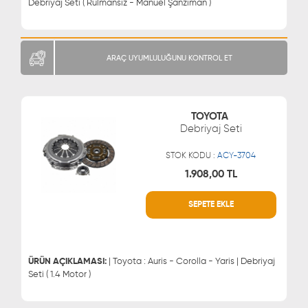
Debriyaj Seti ( Rulmansız - Manuel Şanzıman )
ARAÇ UYUMLULUĞUNU KONTROL ET
TOYOTA
Debriyaj Seti
STOK KODU :
ACY-3704
1.908,00 TL
SEPETE EKLE
WHATSAPP
MÜŞTERİ HİZMETLERİ
0543 329 21 66
0850 255 9229
0543 329 21 55
ÜRÜN AÇIKLAMASI:
| Toyota : Auris - Corolla - Yaris | Debriyaj
Seti ( 1.4 Motor )