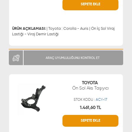
SEPETE EKLE
WHATSAPP
MÜŞTERİ HİZMETLERİ
0543 329 21 66
0850 255 9229
0543 329 21 55
ÜRÜN AÇIKLAMASI:
| Toyota : Corolla - Auris | Ön İç Sol Viraj
Lastiği - Viraj Demir Lastiği
ARAÇ UYUMLULUĞUNU KONTROL ET
TOYOTA
Ön Sol Aks Taşıyıcı
STOK KODU :
ACY-17
1.461,60 TL
SEPETE EKLE
WHATSAPP
MÜŞTERİ HİZMETLERİ
0543 329 21 66
0850 255 9229