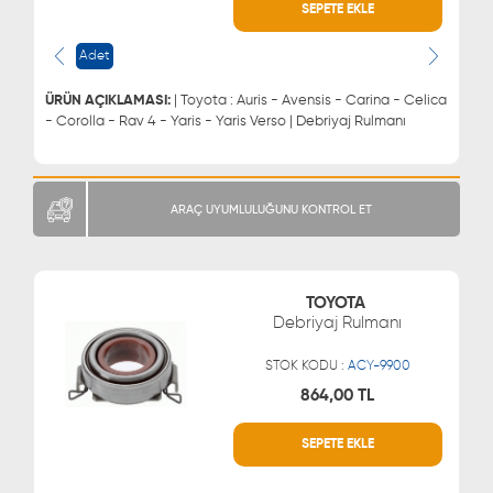
SEPETE EKLE
WHATSAPP
MÜŞTERİ HİZMETLERİ
0543 329 21 66
0850 255 9229
Adet
0543 329 21 55
ÜRÜN AÇIKLAMASI:
| Toyota : Auris - Avensis - Carina - Celica
- Corolla - Rav 4 - Yaris - Yaris Verso | Debriyaj Rulmanı
ARAÇ UYUMLULUĞUNU KONTROL ET
TOYOTA
Debriyaj Rulmanı
STOK KODU :
ACY-9900
864,00 TL
SEPETE EKLE
WHATSAPP
MÜŞTERİ HİZMETLERİ
0543 329 21 66
0850 255 9229