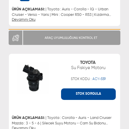
0543 329 21 55
ÜRÜN AÇIKLAMASI:
| Toyota : Auris - Corolla - İQ - Urban
Cruiser - Verso - Yaris | Mini : Cooper R50 - R53 | Kızdırma
Devamını Oku
Bujisi
ARAÇ UYUMLULUĞUNU KONTROL ET
TOYOTA
Su Fiskiye Motoru
STOK KODU :
ACY-559
STOK SORGULA
WHATSAPP
MÜŞTERİ HİZMETLERİ
0543 329 21 66
0850 255 9229
0543 329 21 55
ÜRÜN AÇIKLAMASI:
| Toyota : Corolla - Auris - Land Cruıser
Mazda : 3 - 5 - 6 | Silecek Suyu Motoru - Cam Su Bidonu
Devamını Oku
Motoru