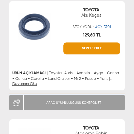
TOYOTA
Aks Keçesi
STOK KODU :
ACY-3701
129,60 TL
SEPETE EKLE
WHATSAPP
MÜŞTERİ HİZMETLERİ
0543 329 21 66
0850 255 9229
0543 329 21 55
ÜRÜN AÇIKLAMASI:
| Toyota : Auris - Avensis - Aygo - Carina
- Celica - Corolla - Land Cruiser - Mr 2 - Paseo - Yaris |
Devamını Oku
Citröen : C1 | Daihatsu : Applause | Peugeot : 107 - 108 | Aks
Keçesi
ARAÇ UYUMLULUĞUNU KONTROL ET
TOYOTA
Ateşleme Bobini