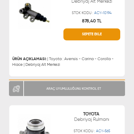
Debriyaj Alt Merkezi
STOK KODU :
ACY-10194
878,40 TL
SEPETE EKLE
WHATSAPP
MÜŞTERİ HİZMETLERİ
0543 329 21 66
0850 255 9229
0543 329 21 55
ÜRÜN AÇIKLAMASI:
| Toyota : Avensis - Carina - Corolla -
Hiace | Debriyaj Alt Merkezi
ARAÇ UYUMLULUĞUNU KONTROL ET
TOYOTA
Debriyaj Rulmanı
STOK KODU :
ACY-565