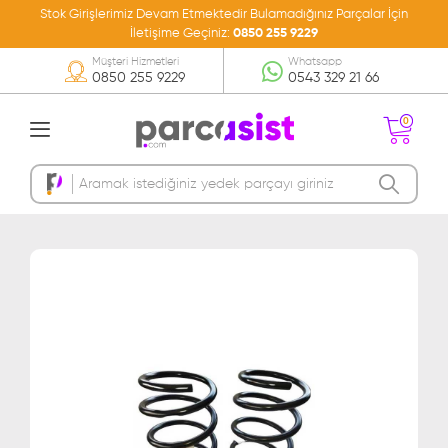
Stok Girişlerimiz Devam Etmektedir Bulamadığınız Parçalar İçin
İletişime Geçiniz:
0850 255 9229
Müşteri Hizmetleri
Whatsapp
0850 255 9229
0543 329 21 66
0
Sepetinizde Ürün
Bulunmamakta