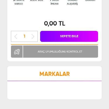
24 SAATTE
KOLAY İADE
9 TAKSİT
GÜVENLİ
GARANTİ
KARGO
İMKANI
ALIŞVERİŞ
0,00 TL
SEPETE EKLE
ARAÇ UYUMLULUĞUNU KONTROL ET
MARKALAR