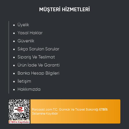
MÜŞTERİ HİZMETLERİ
Üyelik
Yasal Haklar
Güvenlik
Sıkça Sorulan Sorular
Sipariş Ve Teslimat
Ürün İade Ve Garanti
Banka Hesap Bilgileri
İletişim
Hakkımızda
Parcasist.com T.C. Gümrük Ve Ticaret Bakanlığı
ETBİS
Sistemine Kayıtlıdır