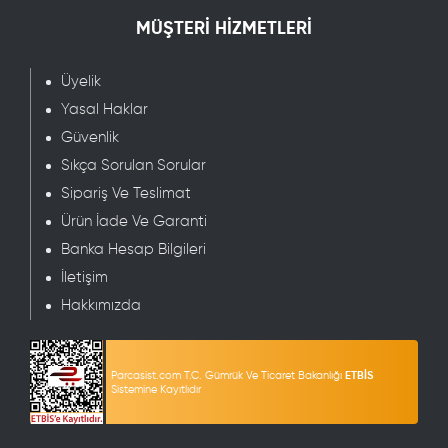
MÜŞTERİ HİZMETLERİ
Üyelik
Yasal Haklar
Güvenlik
Sıkça Sorulan Sorular
Sipariş Ve Teslimat
Ürün İade Ve Garanti
Banka Hesap Bilgileri
İletişim
Hakkımızda
Parcasist.com T.C. Gümrük Ve Ticaret Bakanlığı
ETBİS
Sistemine Kayıtlıdır