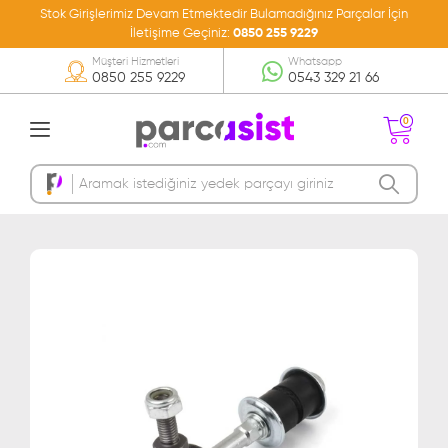
Stok Girişlerimiz Devam Etmektedir Bulamadığınız Parçalar İçin
İletişime Geçiniz:
0850 255 9229
Müşteri Hizmetleri
Whatsapp
0850 255 9229
0543 329 21 66
0
Sepetinizde Ürün
Bulunmamakta