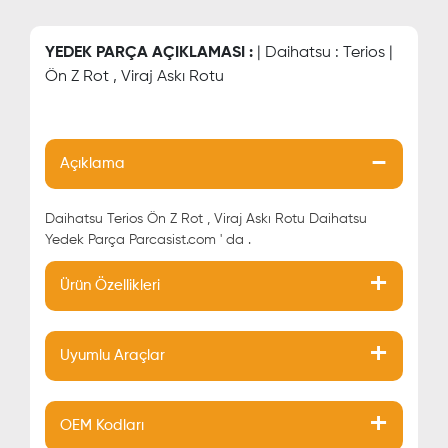
YEDEK PARÇA AÇIKLAMASI :
| Daihatsu : Terios |
Ön Z Rot , Viraj Askı Rotu
Açıklama
Daihatsu Terios Ön Z Rot , Viraj Askı Rotu Daihatsu
Yedek Parça Parcasist.com ' da .
Ürün Özellikleri
Uyumlu Araçlar
OEM Kodları