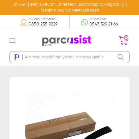
Stok Girişlerimiz Devam Etmektedir Bulamadığınız Parçalar İçin
İletişime Geçiniz:
0850 255 9229
Müşteri Hizmetleri
Whatsapp
0850 255 9229
0543 329 21 66
0
Sepetinizde Ürün
Bulunmamakta