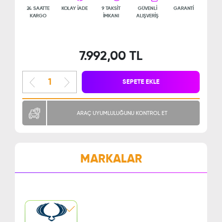
24 SAATTE
KOLAY İADE
9 TAKSİT
GÜVENLİ
GARANTİ
KARGO
İMKANI
ALIŞVERİŞ
7.992,00 TL
SEPETE EKLE
ARAÇ UYUMLULUĞUNU KONTROL ET
MARKALAR