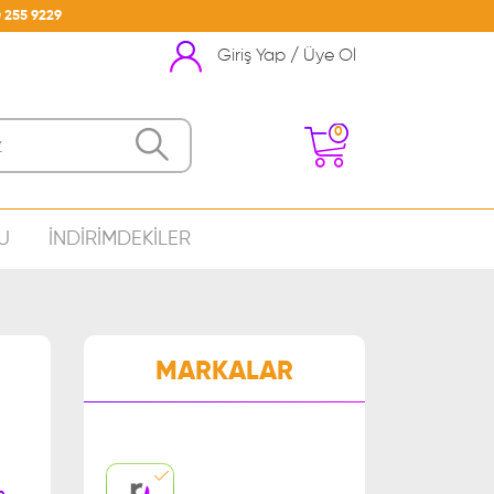
 255 9229
Giriş Yap / Üye Ol
0
U
İNDİRİMDEKİLER
nizde Ürün Bulunmamakta
MARKALAR