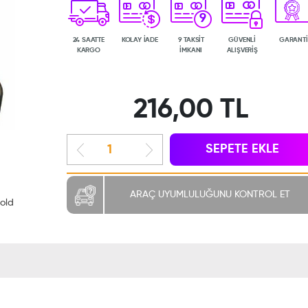
9
24 SAATTE
KOLAY İADE
9 TAKSİT
GÜVENLİ
GARANTİ
KARGO
İMKANI
ALIŞVERİŞ
216,00 TL
SEPETE EKLE
ARAÇ UYUMLULUĞUNU KONTROL ET
old