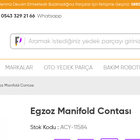
şlerimiz Devam Etmektedir Bulamadığınız Parçalar İçin İletişime Geçiniz:
0850
0543 329 21 66
Whatsapp
MARKALAR
OTO YEDEK PARÇA
BAKIM ROBOT
Sepeti
oz Manifold Contası
Egzoz Manifold Contası
Stok Kodu :
ACY-11584