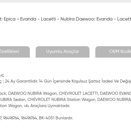
t: Epica - Evanda - Lacetti - Nubira Daewoo: Evanda - Lacetti 
zellikleri
Uyumlu Araçlar
OEM Kodla
puç
; 24 Ay Garantilidir. 14 Gün İçerisinde Koşulsuz Şartsız İadesi Ve Değiş
hback, DAEWOO NUBIRA Wagon, CHEVROLET LACETTI, DAEWOO EVA
UBIRA Sedan, CHEVROLET NUBIRA Station Wagon, DAEWOO NUBIRA
on Wagon, vb. Araçlara Uymaktadır.
, 96496764, 96496764, BK-4051 Bunlardır.