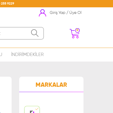
 255 9229
Giriş Yap / Üye Ol
0
U
İNDİRİMDEKİLER
nizde Ürün Bulunmamakta
MARKALAR