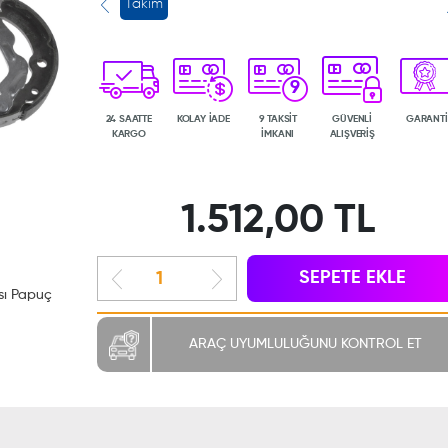
Takım
9
24 SAATTE
KOLAY İADE
9 TAKSİT
GÜVENLİ
GARANTİ
KARGO
İMKANI
ALIŞVERİŞ
1.512,00 TL
SEPETE EKLE
sı Papuç
ARAÇ UYUMLULUĞUNU KONTROL ET