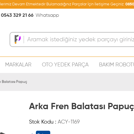
şlerimiz Devam Etmektedir Bulamadığınız Parçalar İçin İletişime Geçiniz:
0850
0543 329 21 66
Whatsapp
MARKALAR
OTO YEDEK PARÇA
BAKIM ROBOT
Sepeti
n Balatası Papuç
Arka Fren Balatası Papuç
Stok Kodu :
ACY-1169