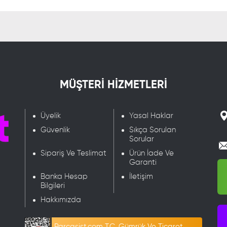
MÜŞTERİ HİZMETLERİ
Üyelik
Yasal Haklar
Güvenlik
Sıkça Sorulan
Sorular
Sipariş Ve Teslimat
Ürün İade Ve
Garanti
Banka Hesap
İletişim
Bilgileri
Hakkımızda
Parcasist.com T.C. Gümrük Ve Ticaret