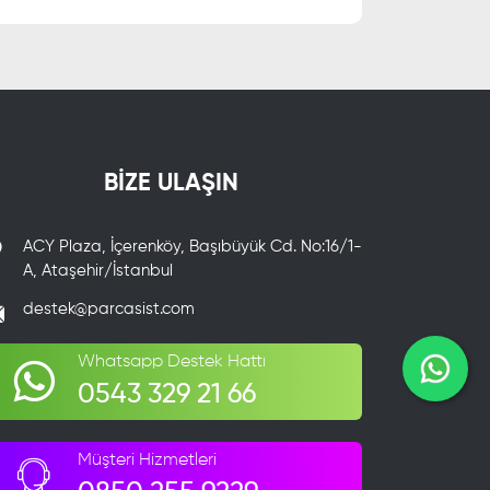
BİZE ULAŞIN
ACY Plaza, İçerenköy, Başıbüyük Cd. No:16/1-
A, Ataşehir/İstanbul
destek@parcasist.com
Whatsapp Destek Hattı
0543 329 21 66
Müşteri Hizmetleri