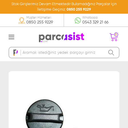
Stok Girişlerimiz Devam Etmektedir Bulamadığınız Parçalar İçin
İletişime Geçiniz:
0850 255 9229
Müşteri Hizmetleri
Whatsapp
0850 255 9229
0543 329 21 66
0
Sepetinizde Ürün
Bulunmamakta