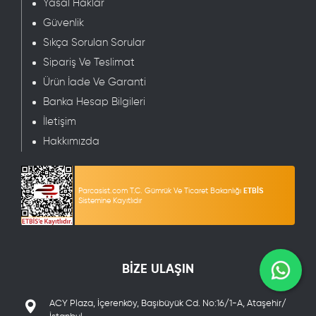
Yasal Haklar
Güvenlik
Sıkça Sorulan Sorular
Sipariş Ve Teslimat
Ürün İade Ve Garanti
Banka Hesap Bilgileri
İletişim
Hakkımızda
Parcasist.com T.C. Gümrük Ve Ticaret Bakanlığı
ETBİS
Sistemine Kayıtlıdır
BİZE ULAŞIN
ACY Plaza, İçerenköy, Başıbüyük Cd. No:16/1-A, Ataşehir/