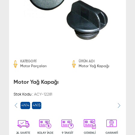
KATEGORİ
ÜRÜN ADI
Motor Parçaları
Motor Yağ Kapağı
Motor Yağ Kapağı
Stok Kodu :
ACY-12281
4N14
4N15
9
24 SAATTE
KOLAY İADE
9 TAKSİT
GÜVENLİ
GARANTİ