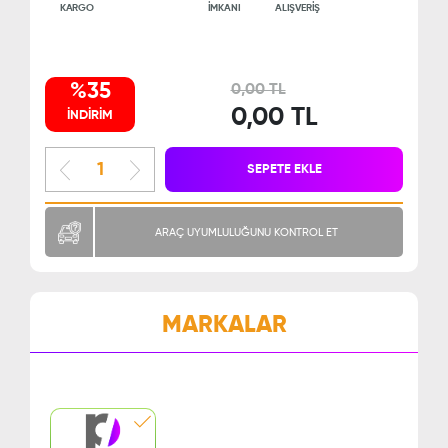
KARGO
İMKANI
ALIŞVERİŞ
%35
0,00 TL
0,00 TL
İNDİRİM
SEPETE EKLE
ARAÇ UYUMLULUĞUNU KONTROL ET
MARKALAR