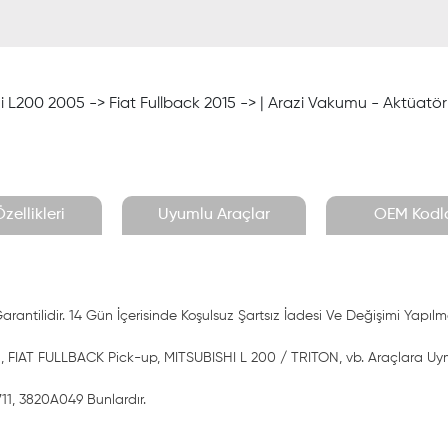
hi L200 2005 -> Fiat Fullback 2015 -> | Arazi Vakumu - Aktüatö
zellikleri
Uyumlu Araçlar
OEM Kodla
antilidir. 14 Gün İçerisinde Koşulsuz Şartsız İadesi Ve Değişimi Yapılm
, FIAT FULLBACK Pick-up, MITSUBISHI L 200 / TRITON, vb. Araçlara Uy
11, 3820A049 Bunlardır.