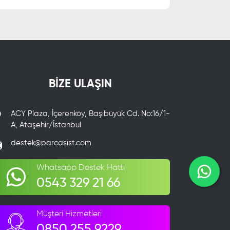
BİZE ULAŞIN
ACY Plaza, İçerenköy, Başıbüyük Cd. No:16/1-
A, Ataşehir/İstanbul
destek@parcasist.com
Whatsapp Destek Hattı
0543 329 21 66
Müşteri Hizmetleri
0850 255 9229