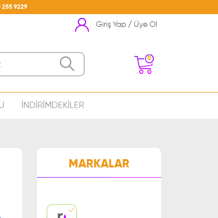
 255 9229
Giriş Yap / Üye Ol
0
U
İNDİRİMDEKİLER
nizde Ürün Bulunmamakta
MARKALAR