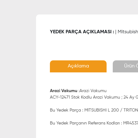
YEDEK PARÇA AÇIKLAMASI :
| Mitsubis
Açıklama
Ürün Ö
Arazi Vakumu
:Arazi Vakumu
ACY-12471 Stok Kodlu Arazi Vakumu ; 24 Ay Gar
Bu Yedek Parça : MITSUBISHI L 200 / TRITON
Bu Yedek Parçanın Referans Kodları : MR4537