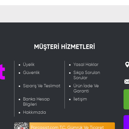
MÜŞTERİ HİZMETLERİ
Üyelik
Yasal Haklar
Güvenlik
Sıkça Sorulan
Sorular
Sipariş Ve Teslimat
Ürün İade Ve
Garanti
Banka Hesap
İletişim
Bilgileri
Hakkımızda
Parcasist.com T.C. Gümrük Ve Ticaret