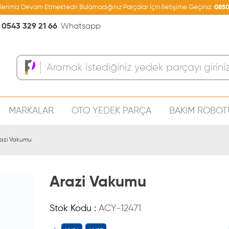
şlerimiz Devam Etmektedir Bulamadığınız Parçalar İçin İletişime Geçiniz:
0850
0543 329 21 66
Whatsapp
MARKALAR
OTO YEDEK PARÇA
BAKIM ROBOT
Sepeti
azi Vakumu
Arazi Vakumu
Stok Kodu :
ACY-12471