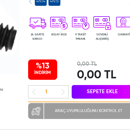
4N14
4N15
9
24 SAATTE
KOLAY İADE
9 TAKSİT
GÜVENLİ
GARANTİ
KARGO
İMKANI
ALIŞVERİŞ
0,00 TL
%13
0,00 TL
İNDİRİM
mu
SEPETE EKLE
ARAÇ UYUMLULUĞUNU KONTROL ET