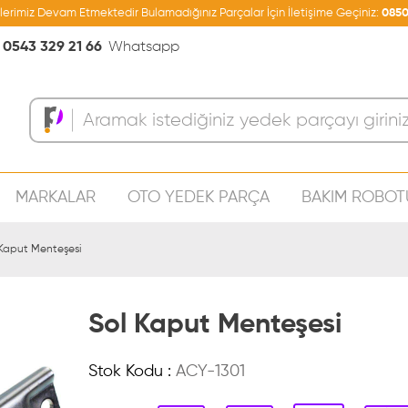
şlerimiz Devam Etmektedir Bulamadığınız Parçalar İçin İletişime Geçiniz:
0850
0543 329 21 66
Whatsapp
MARKALAR
OTO YEDEK PARÇA
BAKIM ROBOT
Sepeti
 Kaput Menteşesi
Sol Kaput Menteşesi
Stok Kodu :
ACY-1301