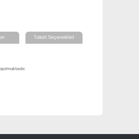
rı
Taksit Seçenekleri
apılmaktadır.