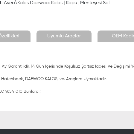
t: Aveo\Kalos Daewoo: Kalos | Kaput Menteşesi Sol
zellikleri
Uyumlu Araçlar
OEM Kodla
Ay Garantilidir. 14 Gün İçerisinde Koşulsuz Şartsız İadesi Ve Değişimi Y
 Hatchback, DAEWOO KALOS, vb. Araçlara Uymaktadır.
7, 96541010 Bunlardır.