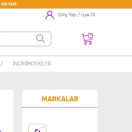
 255 9229
Giriş Yap / Üye Ol
0
U
İNDİRİMDEKİLER
nizde Ürün Bulunmamakta
MARKALAR