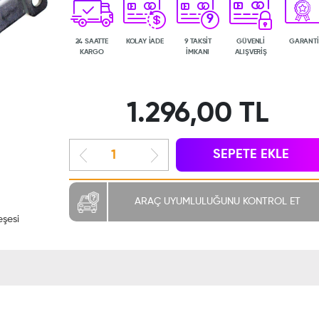
9
24 SAATTE
KOLAY İADE
9 TAKSİT
GÜVENLİ
GARANTİ
KARGO
İMKANI
ALIŞVERİŞ
1.296,00 TL
SEPETE EKLE
ARAÇ UYUMLULUĞUNU KONTROL ET
şesi