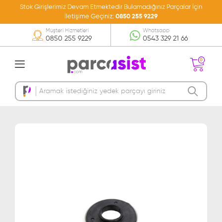
Stok Girişlerimiz Devam Etmektedir Bulamadığınız Parçalar İçin
İletişime Geçiniz:
0850 255 9229
Müşteri Hizmetleri
Whatsapp
0850 255 9229
0543 329 21 66
0
Sepetinizde Ürün
Bulunmamakta