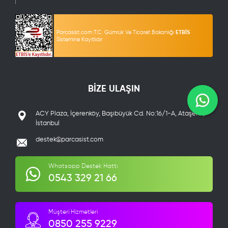
Parcasist.com T.C. Gümrük Ve Ticaret Bakanlığı
ETBİS
Sistemine Kayıtlıdır
BİZE ULAŞIN
ACY Plaza, İçerenköy, Başıbüyük Cd. No:16/1-A, Ataşehir/
İstanbul
destek@parcasist.com
Whatsapp Destek Hattı
0543 329 21 66
Müşteri Hizmetleri
0850 255 9229