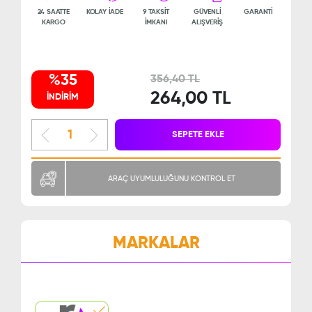
24 SAATTE
KOLAY İADE
9 TAKSİT
GÜVENLİ
GARANTİ
KARGO
İMKANI
ALIŞVERİŞ
%35
356,40 TL
264,00 TL
İNDİRİM
SEPETE EKLE
ARAÇ UYUMLULUĞUNU KONTROL ET
MARKALAR