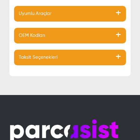
Uyumlu Araçlar
OEM Kodları
Taksit Seçenekleri