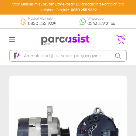
Stok Girişlerimiz Devam Etmektedir Bulamadığınız Parçalar İçin
İletişime Geçiniz:
0850 255 9229
Müşteri Hizmetleri
Whatsapp
0850 255 9229
0543 329 21 66
0
Sepetinizde Ürün
Bulunmamakta