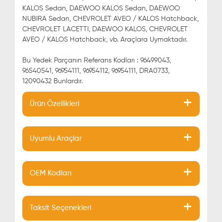
KALOS Sedan, DAEWOO KALOS Sedan, DAEWOO
NUBIRA Sedan, CHEVROLET AVEO / KALOS Hatchback,
CHEVROLET LACETTI, DAEWOO KALOS, CHEVROLET
AVEO / KALOS Hatchback, vb. Araçlara Uymaktadır.
Bu Yedek Parçanın Referans Kodları : 96499043,
96540541, 96954111, 96954112, 96954111, DRA0733,
12090432 Bunlardır.
Ürün Özellikleri
Uyumlu Araçlar
OEM Kodları
Taksit Seçenekleri