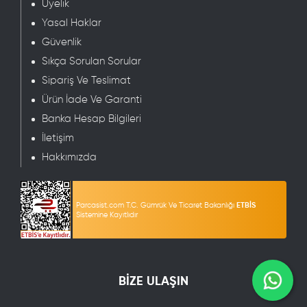
Üyelik
Yasal Haklar
Güvenlik
Sıkça Sorulan Sorular
Sipariş Ve Teslimat
Ürün İade Ve Garanti
Banka Hesap Bilgileri
İletişim
Hakkımızda
Parcasist.com T.C. Gümrük Ve Ticaret Bakanlığı
ETBİS
Sistemine Kayıtlıdır
BİZE ULAŞIN