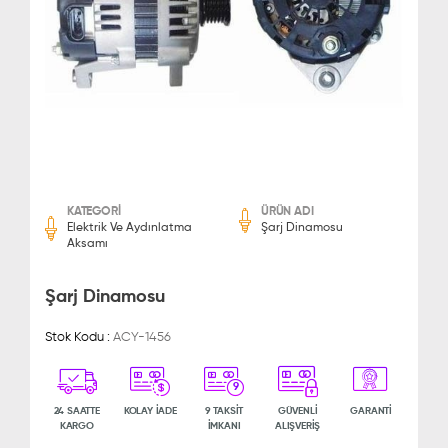
KATEGORİ
ÜRÜN ADI
Elektrik Ve Aydınlatma
Şarj Dinamosu
Aksamı
Şarj Dinamosu
Stok Kodu :
ACY-1456
9
24 SAATTE
KOLAY İADE
9 TAKSİT
GÜVENLİ
GARANTİ
KARGO
İMKANI
ALIŞVERİŞ