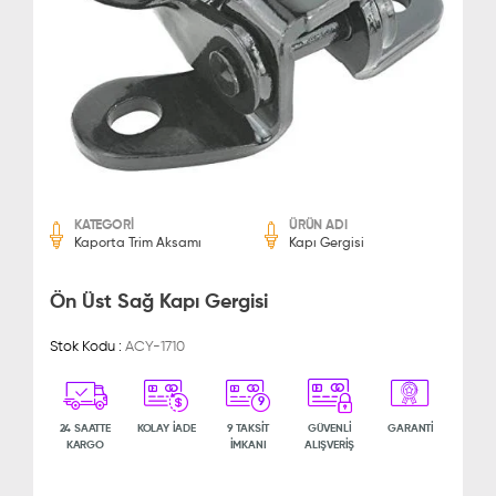
KATEGORİ
ÜRÜN ADI
Kaporta Trim Aksamı
Kapı Gergisi
Ön Üst Sağ Kapı Gergisi
Stok Kodu :
ACY-1710
9
24 SAATTE
KOLAY İADE
9 TAKSİT
GÜVENLİ
GARANTİ
KARGO
İMKANI
ALIŞVERİŞ