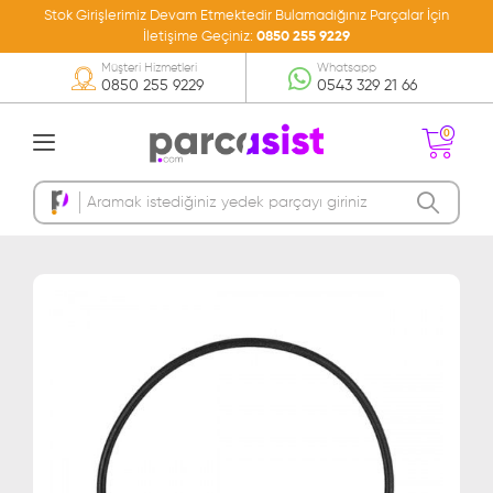
Stok Girişlerimiz Devam Etmektedir Bulamadığınız Parçalar İçin
İletişime Geçiniz:
0850 255 9229
Müşteri Hizmetleri
Whatsapp
0850 255 9229
0543 329 21 66
0
Sepetinizde Ürün
Bulunmamakta