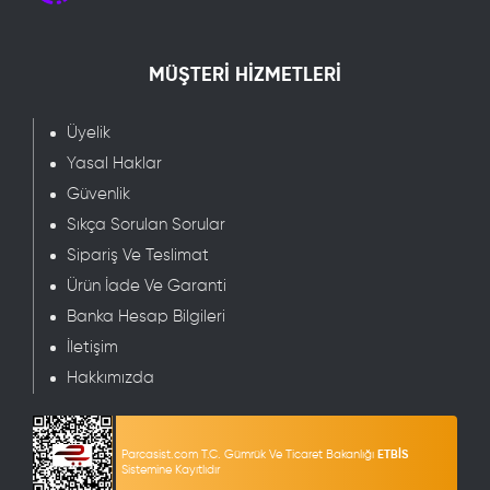
MÜŞTERİ HİZMETLERİ
Üyelik
Yasal Haklar
Güvenlik
Sıkça Sorulan Sorular
Sipariş Ve Teslimat
Ürün İade Ve Garanti
Banka Hesap Bilgileri
İletişim
Hakkımızda
Parcasist.com T.C. Gümrük Ve Ticaret Bakanlığı
ETBİS
Sistemine Kayıtlıdır