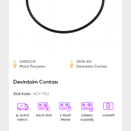
KATEGORİ
ÜRÜN ADI
Motor Parçaları
Devirdaim Contası
Devirdaim Contası
Stok Kodu :
ACY-1762
9
24 SAATTE
KOLAY İADE
9 TAKSİT
GÜVENLİ
GARANTİ
KARGO
İMKANI
ALIŞVERİŞ