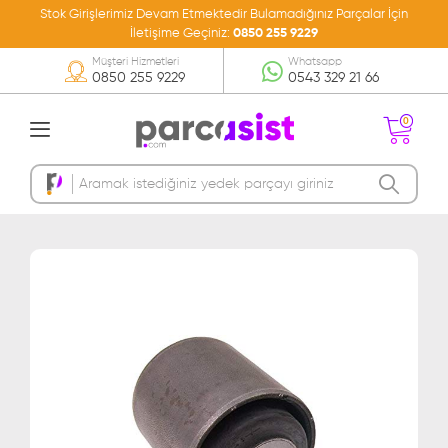
Stok Girişlerimiz Devam Etmektedir Bulamadığınız Parçalar İçin
İletişime Geçiniz:
0850 255 9229
Müşteri Hizmetleri
Whatsapp
0850 255 9229
0543 329 21 66
0
Sepetinizde Ürün
Bulunmamakta