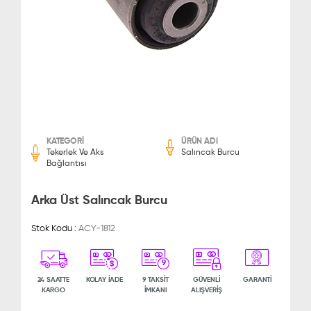
KATEGORİ
ÜRÜN ADI
Tekerlek Ve Aks
Salıncak Burcu
Bağlantısı
Arka Üst Salıncak Burcu
Stok Kodu :
ACY-1812
9
24 SAATTE
KOLAY İADE
9 TAKSİT
GÜVENLİ
GARANTİ
KARGO
İMKANI
ALIŞVERİŞ