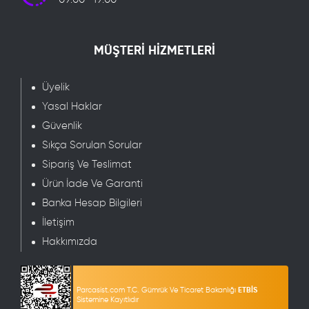
MÜŞTERİ HİZMETLERİ
Üyelik
Yasal Haklar
Güvenlik
Sıkça Sorulan Sorular
Sipariş Ve Teslimat
Ürün İade Ve Garanti
Banka Hesap Bilgileri
İletişim
Hakkımızda
Parcasist.com T.C. Gümrük Ve Ticaret Bakanlığı
ETBİS
Sistemine Kayıtlıdır