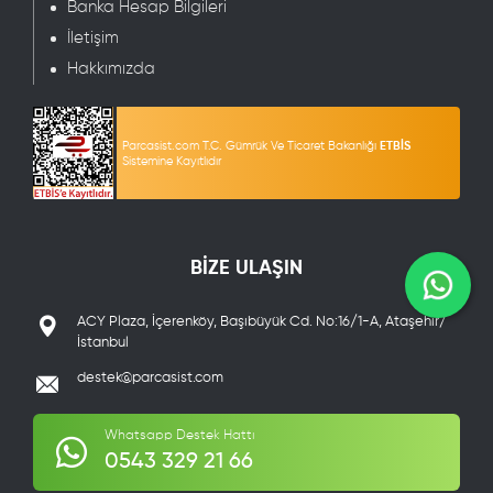
Banka Hesap Bilgileri
İletişim
Hakkımızda
Parcasist.com T.C. Gümrük Ve Ticaret Bakanlığı
ETBİS
Sistemine Kayıtlıdır
BİZE ULAŞIN
ACY Plaza, İçerenköy, Başıbüyük Cd. No:16/1-A, Ataşehir/
İstanbul
destek@parcasist.com
Whatsapp Destek Hattı
0543 329 21 66