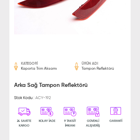
KATEGORİ
ÜRÜN ADI
Kaporta Trim Aksamı
Tampon Reflektörü
Arka Sağ Tampon Reflektörü
Stok Kodu :
ACY-192
9
24 SAATTE
KOLAY İADE
9 TAKSİT
GÜVENLİ
GARANTİ
KARGO
İMKANI
ALIŞVERİŞ