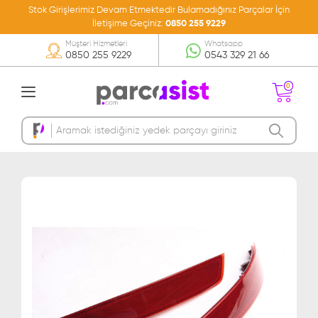
Stok Girişlerimiz Devam Etmektedir Bulamadığınız Parçalar İçin
İletişime Geçiniz:
0850 255 9229
Müşteri Hizmetleri
Whatsapp
0850 255 9229
0543 329 21 66
0
Sepetinizde Ürün
Bulunmamakta