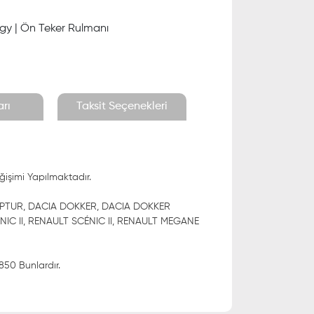
gy | Ön Teker Rulmanı
rı
Taksit Seçenekleri
ğişimi Yapılmaktadır.
CAPTUR, DACIA DOKKER, DACIA DOKKER
NIC II, RENAULT SCÉNIC II, RENAULT MEGANE
850 Bunlardır.