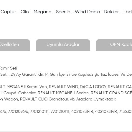
: Captur - Clio - Megane - Scenic - Wind Dacia : Dokker - Lod
zellikleri
Uyumlu Araçlar
OEM Kodla
Tamir Seti
ti ; 24 Ay Garantilidir. 14 Gün İçerisinde Koşulsuz Şartsız İadesi Ve De
AULT MEGANE II Kombi Van, RENAULT WIND, DACIA LODGY, RENAULT 
E II Coupé-Cabriolet, RENAULT MEGANE II Sedan, RENAULT GRAND SCÉ
on Wagon, RENAULT CLIO Grandtour, vb. Araçlara Uymaktadır.
676, 7701207676, 7701210111, 7701210111, 402107314R, 402107314R, 713630