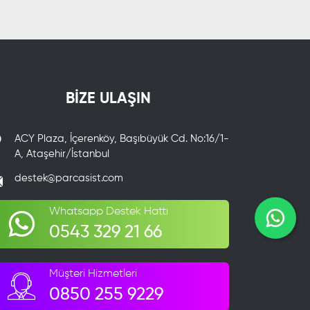
BİZE ULAŞIN
ACY Plaza, İçerenköy, Başıbüyük Cd. No:16/1-
A, Ataşehir/İstanbul
destek@parcasist.com
Whatsapp Destek Hattı
0543 329 21 66
Müşteri Hizmetleri
0850 255 9229