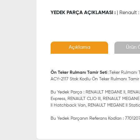
YEDEK PARÇA AÇIKLAMASI :
| Renault 
Açıklama
Ürün Ö
Ön Teker Rulmanı Tamir Seti
:Teker Rulmanı 
ACY-2117 Stok Kodlu Ön Teker Rulmanı Tamir Se
Bu Yedek Parça : RENAULT MEGANE II, REN
Express, RENAULT CLIO III, RENAULT MEGAN
II Hatchback Van, RENAULT MEGANE II Stati
Bu Yedek Parçanın Referans Kodları : 7701207