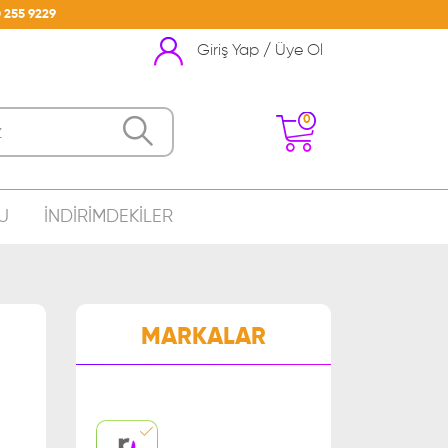
 255 9229
Giriş Yap / Üye Ol
0
U
İNDİRİMDEKİLER
nizde Ürün Bulunmamakta
MARKALAR