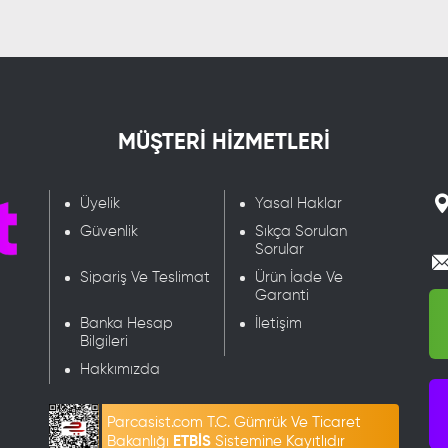
MÜŞTERİ HİZMETLERİ
Üyelik
Yasal Haklar
Güvenlik
Sıkça Sorulan
Sorular
Sipariş Ve Teslimat
Ürün İade Ve
Garanti
Banka Hesap
İletişim
Bilgileri
Hakkımızda
Parcasist.com T.C. Gümrük Ve Ticaret
Bakanlığı
ETBİS
Sistemine Kayıtlıdır