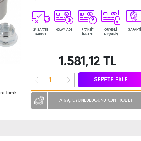
9
24 SAATTE
KOLAY İADE
9 TAKSİT
GÜVENLİ
GARANTİ
KARGO
İMKANI
ALIŞVERİŞ
1.581,12 TL
SEPETE EKLE
nı Tamir
ARAÇ UYUMLULUĞUNU KONTROL ET