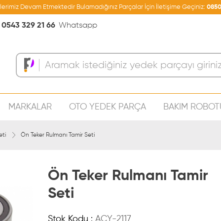
şlerimiz Devam Etmektedir Bulamadığınız Parçalar İçin İletişime Geçiniz:
0850
0543 329 21 66
Whatsapp
MARKALAR
OTO YEDEK PARÇA
BAKIM ROBOT
Sepeti
eti
Ön Teker Rulmanı Tamir Seti
Ön Teker Rulmanı Tamir
Seti
Stok Kodu :
ACY-2117