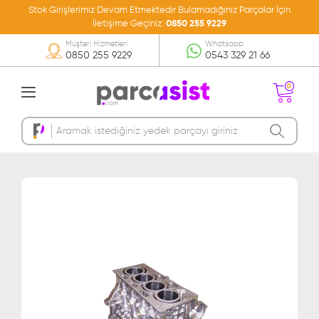
Stok Girişlerimiz Devam Etmektedir Bulamadığınız Parçalar İçin
İletişime Geçiniz:
0850 255 9229
Müşteri Hizmetleri
Whatsapp
0850 255 9229
0543 329 21 66
0
Sepetinizde Ürün
Bulunmamakta