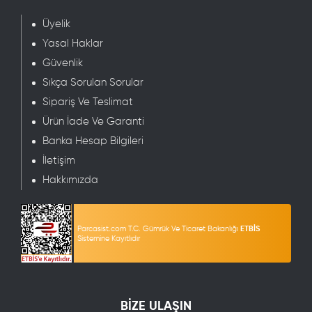
Üyelik
Yasal Haklar
Güvenlik
Sıkça Sorulan Sorular
Sipariş Ve Teslimat
Ürün İade Ve Garanti
Banka Hesap Bilgileri
İletişim
Hakkımızda
Parcasist.com T.C. Gümrük Ve Ticaret Bakanlığı
ETBİS
Sistemine Kayıtlıdır
BİZE ULAŞIN