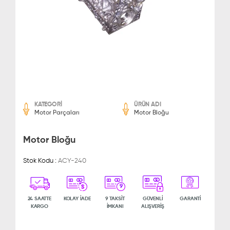
KATEGORİ
ÜRÜN ADI
Motor Parçaları
Motor Bloğu
Motor Bloğu
Stok Kodu :
ACY-240
9
24 SAATTE
KOLAY İADE
9 TAKSİT
GÜVENLİ
GARANTİ
KARGO
İMKANI
ALIŞVERİŞ