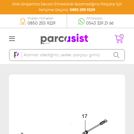
Stok Girişlerimiz Devam Etmektedir Bulamadığınız Parçalar İçin
İletişime Geçiniz:
0850 255 9229
Müşteri Hizmetleri
Whatsapp
0850 255 9229
0543 329 21 66
0
Sepetinizde Ürün
Bulunmamakta