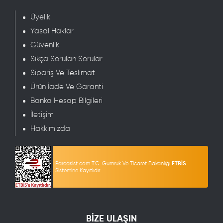
Üyelik
Yasal Haklar
Güvenlik
Sıkça Sorulan Sorular
Sipariş Ve Teslimat
Ürün İade Ve Garanti
Banka Hesap Bilgileri
İletişim
Hakkımızda
Parcasist.com T.C. Gümrük Ve Ticaret Bakanlığı
ETBİS
Sistemine Kayıtlıdır
BİZE ULAŞIN