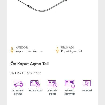
KATEGORİ
ÜRÜN ADI
Kaporta Trim Aksamı
Kaput Açma Teli
Ön Kaput Açma Teli
Stok Kodu :
ACY-2447
9
24 SAATTE
KOLAY İADE
9 TAKSİT
GÜVENLİ
GARANTİ
KARGO
İMKANI
ALIŞVERİŞ