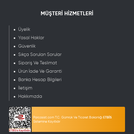
MÜŞTERİ HİZMETLERİ
Üyelik
Yasal Haklar
Güvenlik
Sıkça Sorulan Sorular
Sipariş Ve Teslimat
Ürün İade Ve Garanti
Banka Hesap Bilgileri
İletişim
Hakkımızda
Parcasist.com T.C. Gümrük Ve Ticaret Bakanlığı
ETBİS
Sistemine Kayıtlıdır