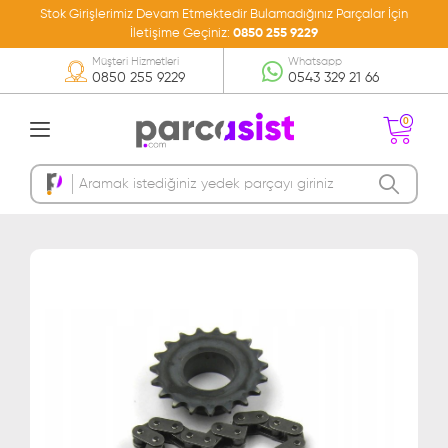
Stok Girişlerimiz Devam Etmektedir Bulamadığınız Parçalar İçin
İletişime Geçiniz:
0850 255 9229
Müşteri Hizmetleri
Whatsapp
0850 255 9229
0543 329 21 66
0
Sepetinizde Ürün
Bulunmamakta