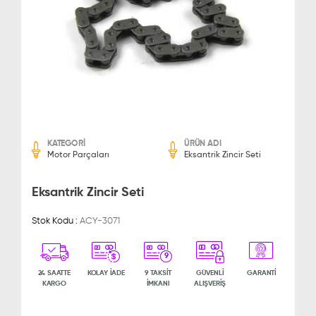
KATEGORİ
ÜRÜN ADI
Motor Parçaları
Eksantrik Zincir Seti
Eksantrik Zincir Seti
Stok Kodu :
ACY-3071
9
24 SAATTE
KOLAY İADE
9 TAKSİT
GÜVENLİ
GARANTİ
KARGO
İMKANI
ALIŞVERİŞ