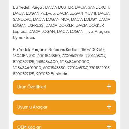
Bu Yedek Parça : DACIA DUSTER, DACIA SANDERO II,
DACIA LOGAN Pick-up, DACIA LOGAN MCV II, DACIA
SANDERO, DACIA LOGAN MCV, DACIA LODGY, DACIA
LOGAN EXPRESS, DACIA DOKKER, DACIA DOKKER
Express, DACIA LOGAN, DACIA LOGAN II, vb. Araçlara
Uymaktadır.
Bu Yedek Parçanın Referans Kodları : 1504100QAF,
15041BN700, 6001543850, 7700862015, 7701468747,
8200397125, 1618484A00, 1618484A00000,
1618484A01000, 6001543850, 7701468747, 7701862015,
8200397125, 909039 Bunlardır.
Ürün Özellikleri
Uyumlu Araçlar
OEM Kodları