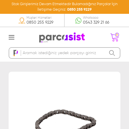
Stok Girişlerimiz Devam Etmektedir Bulamadığınız Parçalar İçin
İletişime Geçiniz:
0850 255 9229
Müşteri Hizmetleri
Whatsapp
0850 255 9229
0543 329 21 66
0
Sepetinizde Ürün
Bulunmamakta