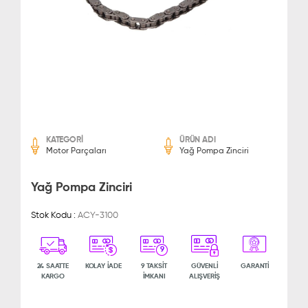
KATEGORİ
ÜRÜN ADI
Motor Parçaları
Yağ Pompa Zinciri
Yağ Pompa Zinciri
Stok Kodu :
ACY-3100
9
24 SAATTE
KOLAY İADE
9 TAKSİT
GÜVENLİ
GARANTİ
KARGO
İMKANI
ALIŞVERİŞ