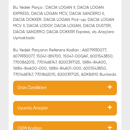
Bu Yedek Parça : DACIA LOGAN II, DACIA LOGAN
EXPRESS, DACIA LOGAN MCV, DACIA SANDERO II,
DACIA DOKKER, DACIA LOGAN Pick-up, DACIA LOGAN
MCV II, DACIA LODGY, DACIA LOGAN, DACIA DUSTER,
DACIA SANDERO, DACIA DOKKER Express, vb. Araçlara
Uymaktadır.
Bu Yedek Parçanın Referans Kodları : A6079930077,
6079930077, 15041-BN700, 15041-00QAF, 6001543850,
7700862015, 7701468747, 8200397125, 16184-84A00,
16184-84A00-000, 16184-84A01-000, 6001543850,
7701468747, 7701862015, 8200397125, ADK86110 Bunlardır.
Ürün Özellikleri
Uyumlu Araçlar
OEM Kodları