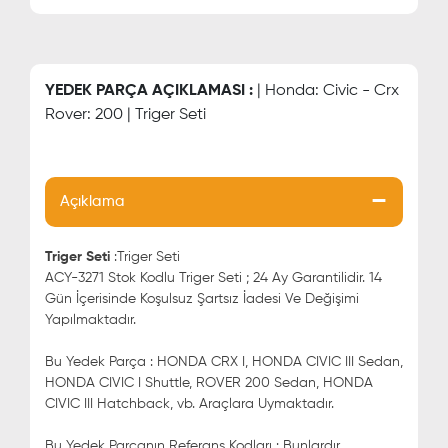
YEDEK PARÇA AÇIKLAMASI :
| Honda: Civic - Crx
Rover: 200 | Triger Seti
Açıklama
Triger Seti
:Triger Seti
ACY-3271 Stok Kodlu Triger Seti ; 24 Ay Garantilidir. 14
Gün İçerisinde Koşulsuz Şartsız İadesi Ve Değişimi
Yapılmaktadır.
Bu Yedek Parça : HONDA CRX I, HONDA CIVIC III Sedan,
HONDA CIVIC I Shuttle, ROVER 200 Sedan, HONDA
CIVIC III Hatchback, vb. Araçlara Uymaktadır.
Bu Yedek Parçanın Referans Kodları : Bunlardır.