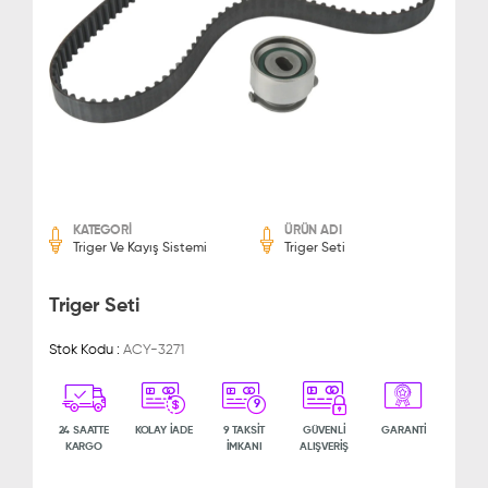
KATEGORİ
ÜRÜN ADI
Triger Ve Kayış Sistemi
Triger Seti
Triger Seti
Stok Kodu :
ACY-3271
9
24 SAATTE
KOLAY İADE
9 TAKSİT
GÜVENLİ
GARANTİ
KARGO
İMKANI
ALIŞVERİŞ