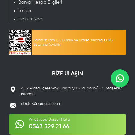
Banka Hesap Bilgileri
İletişim
Hakkımızda
Parcasist.com T.C. Gümrük Ve Ticaret Bakanlığı
ETBİS
Sistemine Kayıtlıdır
BİZE ULAŞIN
ACY Plaza, İçerenköy, Başıbüyük Cd. No:16/1-A, Ataşehir/
İstanbul
destek@parcasist.com
Whatsapp Destek Hattı
0543 329 21 66