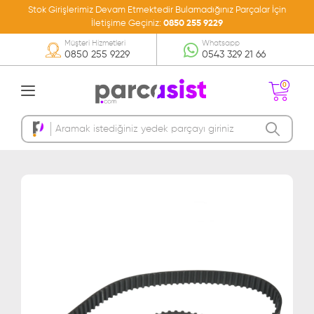
Stok Girişlerimiz Devam Etmektedir Bulamadığınız Parçalar İçin
İletişime Geçiniz:
0850 255 9229
Müşteri Hizmetleri
Whatsapp
0850 255 9229
0543 329 21 66
0
Sepetinizde Ürün
Bulunmamakta