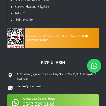
Ürün İade Ve Garanti
Banka Hesap Bilgileri
İletişim
Hakkımızda
Parcasist.com T.C. Gümrük Ve Ticaret Bakanlığı
ETBİS
Sistemine Kayıtlıdır
BİZE ULAŞIN
ACY Plaza, İçerenköy, Başıbüyük Cd. No:16/1-A, Ataşehir/
İstanbul
destek@parcasist.com
Whatsapp Destek Hattı
0543 329 21 66