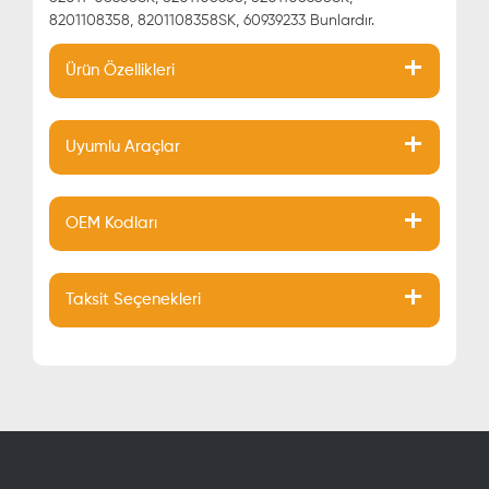
8201108358, 8201108358SK, 60939233 Bunlardır.
Ürün Özellikleri
Uyumlu Araçlar
OEM Kodları
Taksit Seçenekleri