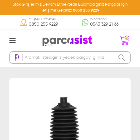
Stok Girişlerimiz Devam Etmektedir Bulamadığınız Parçalar İçin
İletişime Geçiniz:
0850 255 9229
Müşteri Hizmetleri
Whatsapp
0850 255 9229
0543 329 21 66
0
Sepetinizde Ürün
Bulunmamakta