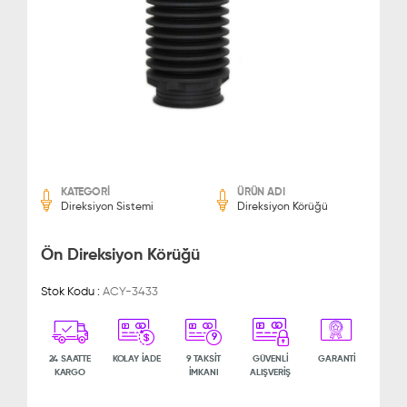
KATEGORİ
ÜRÜN ADI
Direksiyon Sistemi
Direksiyon Körüğü
Ön Direksiyon Körüğü
Stok Kodu :
ACY-3433
9
24 SAATTE
KOLAY İADE
9 TAKSİT
GÜVENLİ
GARANTİ
KARGO
İMKANI
ALIŞVERİŞ