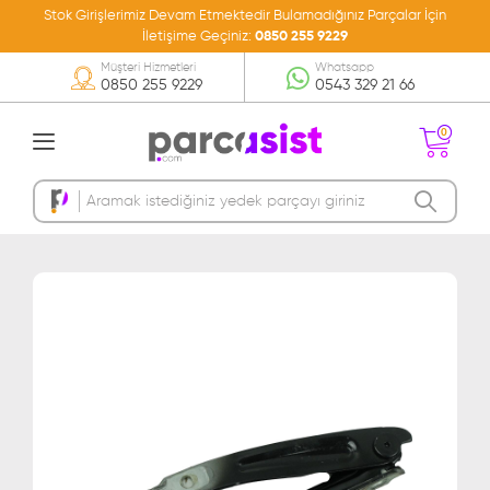
Stok Girişlerimiz Devam Etmektedir Bulamadığınız Parçalar İçin
İletişime Geçiniz:
0850 255 9229
Müşteri Hizmetleri
Whatsapp
0850 255 9229
0543 329 21 66
0
Sepetinizde Ürün
Bulunmamakta