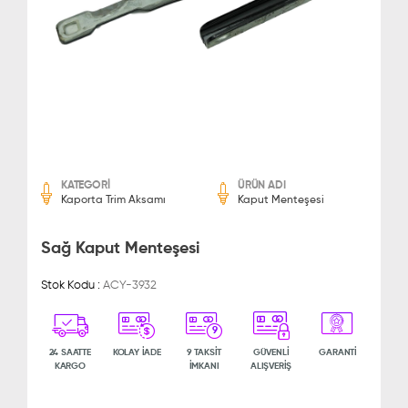
KATEGORİ
ÜRÜN ADI
Kaporta Trim Aksamı
Kaput Menteşesi
Sağ Kaput Menteşesi
Stok Kodu :
ACY-3932
9
24 SAATTE
KOLAY İADE
9 TAKSİT
GÜVENLİ
GARANTİ
KARGO
İMKANI
ALIŞVERİŞ