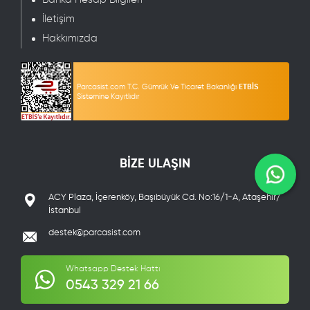
İletişim
Hakkımızda
Parcasist.com T.C. Gümrük Ve Ticaret Bakanlığı
ETBİS
Sistemine Kayıtlıdır
BİZE ULAŞIN
ACY Plaza, İçerenköy, Başıbüyük Cd. No:16/1-A, Ataşehir/
İstanbul
destek@parcasist.com
Whatsapp Destek Hattı
0543 329 21 66