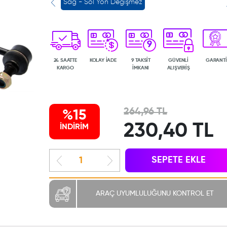
Sağ - Sol Yön Değişmez
9
24 SAATTE
KOLAY İADE
9 TAKSİT
GÜVENLİ
GARANTİ
KARGO
İMKANI
ALIŞVERİŞ
264,96 TL
%15
230,40 TL
İNDİRİM
SEPETE EKLE
ARAÇ UYUMLULUĞUNU KONTROL ET