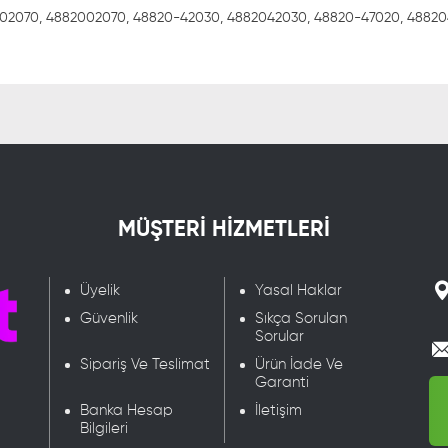
0-02070, 4882002070, 48820-42030, 4882042030, 48820-47020, 488204
MÜŞTERİ HİZMETLERİ
Üyelik
Yasal Haklar
Güvenlik
Sıkça Sorulan
Sorular
Sipariş Ve Teslimat
Ürün İade Ve
Garanti
Banka Hesap
İletişim
Bilgileri