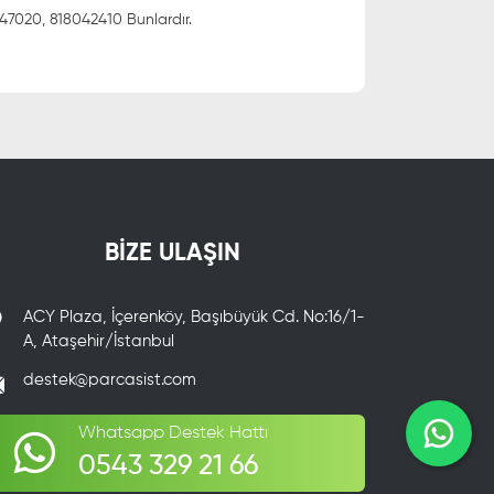
7020, 818042410 Bunlardır.
BİZE ULAŞIN
ACY Plaza, İçerenköy, Başıbüyük Cd. No:16/1-
A, Ataşehir/İstanbul
destek@parcasist.com
Whatsapp Destek Hattı
0543 329 21 66