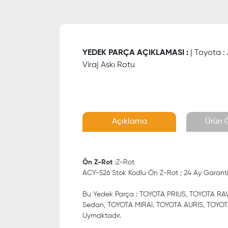
YEDEK PARÇA AÇIKLAMASI :
| Toyota : A
Viraj Askı Rotu
Açıklama
Ürün Ö
Ön Z-Rot
:Z-Rot
ACY-526 Stok Kodlu Ön Z-Rot ; 24 Ay Garantili
Bu Yedek Parça : TOYOTA PRIUS, TOYOTA R
Sedan, TOYOTA MIRAI, TOYOTA AURIS, TOYOTA
Uymaktadır.