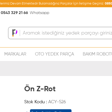
şlerimiz Devam Etmektedir Bulamadığınız Parçalar İçin İletişime Geçiniz:
0850
0543 329 21 66
Whatsapp
MARKALAR
OTO YEDEK PARÇA
BAKIM ROBOT
Sepeti
Ön Z-Rot
Stok Kodu :
ACY-526