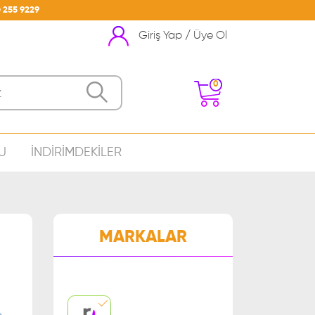
 255 9229
Giriş Yap / Üye Ol
0
U
İNDİRİMDEKİLER
nizde Ürün Bulunmamakta
MARKALAR