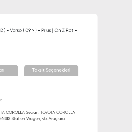
12 ) - Verso ( 09 > ) - Prıus | Ön Z Rot -
rı
Taksit Seçenekleri
r.
TOYOTA COROLLA Sedan, TOYOTA COROLLA
NSIS Station Wagon, vb. Araçlara