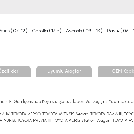
uris ( 07-12 ) - Corolla ( 13 > ) - Avensis ( 08 - 13 ) - Rav 4 ( 06 - 
zellikleri
Uyumlu Araçlar
OEM Kodla
dir. 14 Gün İçerisinde Koşulsuz Şartsız İadesi Ve Değişimi Yapılmaktadı
AV 4 IV, TOYOTA VERSO, TOYOTA AVENSIS Sedan, TOYOTA RAV 4 III, 
 AURIS, TOYOTA PREVIA III, TOYOTA AURIS Station Wagon, TOYOTA AVE