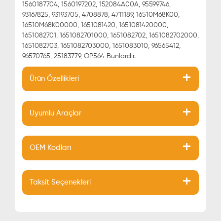
1560187704, 1560197202, 152084A00A, 95599746,
93167825, 93193705, 4708878, 4711189, 16510M68K00,
16510M68K00000, 1651081420, 1651081420000,
1651082701, 1651082701000, 1651082702, 1651082702000,
1651082703, 1651082703000, 1651083010, 96565412,
96570765, 25183779, OP564 Bunlardır.
Ürün Özellikleri
Uyumlu Araçlar
OEM Kodları
Taksit Seçenekleri