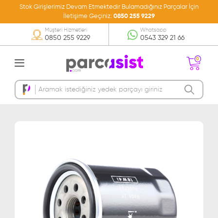
Stok Girişlerimiz Devam Etmektedir Bulamadığınız Parçalar İçin
İletişime Geçiniz:
0850 255 9229
Müşteri Hizmetleri
Whatsapp
0850 255 9229
0543 329 21 66
0
Sepetinizde Ürün
Bulunmamakta