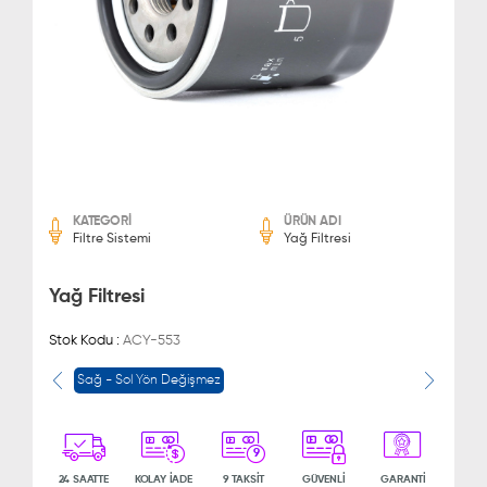
KATEGORİ
ÜRÜN ADI
Filtre Sistemi
Yağ Filtresi
Yağ Filtresi
Stok Kodu :
ACY-553
Sağ - Sol Yön Değişmez
9
24 SAATTE
KOLAY İADE
9 TAKSİT
GÜVENLİ
GARANTİ