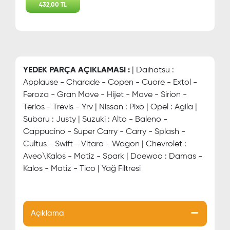
432,00 TL
YEDEK PARÇA AÇIKLAMASI :
| Daıhatsu :
Applause - Charade - Copen - Cuore - Extol -
Feroza - Gran Move - Hijet - Move - Sirion -
Terios - Trevis - Yrv | Nissan : Pixo | Opel : Agila |
Subaru : Justy | Suzuki : Alto - Baleno -
Cappucino - Super Carry - Carry - Splash -
Cultus - Swift - Vitara - Wagon | Chevrolet :
Aveo\Kalos - Matiz - Spark | Daewoo : Damas -
Kalos - Matiz - Tico | Yağ Filtresi
Açıklama