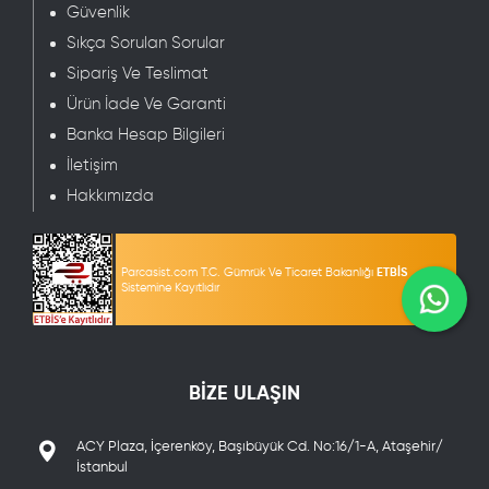
Güvenlik
Sıkça Sorulan Sorular
Sipariş Ve Teslimat
Ürün İade Ve Garanti
Banka Hesap Bilgileri
İletişim
Hakkımızda
Parcasist.com T.C. Gümrük Ve Ticaret Bakanlığı
ETBİS
Sistemine Kayıtlıdır
BİZE ULAŞIN
ACY Plaza, İçerenköy, Başıbüyük Cd. No:16/1-A, Ataşehir/
İstanbul