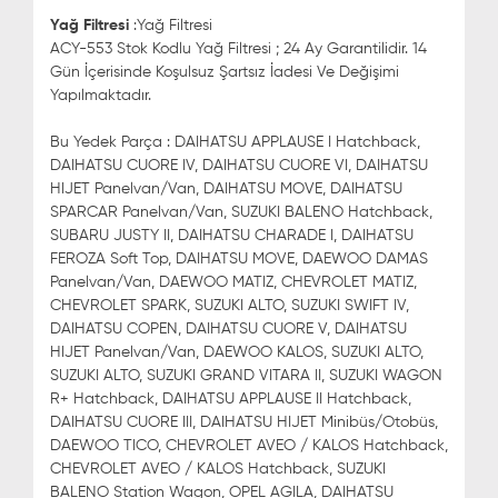
Yağ Filtresi
:Yağ Filtresi
ACY-553 Stok Kodlu Yağ Filtresi ; 24 Ay Garantilidir. 14
Gün İçerisinde Koşulsuz Şartsız İadesi Ve Değişimi
Yapılmaktadır.
Bu Yedek Parça : DAIHATSU APPLAUSE I Hatchback,
DAIHATSU CUORE IV, DAIHATSU CUORE VI, DAIHATSU
HIJET Panelvan/Van, DAIHATSU MOVE, DAIHATSU
SPARCAR Panelvan/Van, SUZUKI BALENO Hatchback,
SUBARU JUSTY II, DAIHATSU CHARADE I, DAIHATSU
FEROZA Soft Top, DAIHATSU MOVE, DAEWOO DAMAS
Panelvan/Van, DAEWOO MATIZ, CHEVROLET MATIZ,
CHEVROLET SPARK, SUZUKI ALTO, SUZUKI SWIFT IV,
DAIHATSU COPEN, DAIHATSU CUORE V, DAIHATSU
HIJET Panelvan/Van, DAEWOO KALOS, SUZUKI ALTO,
SUZUKI ALTO, SUZUKI GRAND VITARA II, SUZUKI WAGON
R+ Hatchback, DAIHATSU APPLAUSE II Hatchback,
DAIHATSU CUORE III, DAIHATSU HIJET Minibüs/Otobüs,
DAEWOO TICO, CHEVROLET AVEO / KALOS Hatchback,
CHEVROLET AVEO / KALOS Hatchback, SUZUKI
BALENO Station Wagon, OPEL AGILA, DAIHATSU