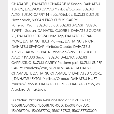
CHARADE II, DAIHATSU CHARADE IV Sedan, DAIHATSU
TERIOS, DAEWOO DAMAS Minibüs/Otobüs, SUZUKI
ALTO, SUZUKI CARRY Minibüs/Otobüs, SUZUKI CULTUS II
Hatchback, NISSAN PIXO, SUZUKI CARRY
Panelvan/Van, SUZUKI LJ 80, SUZUKI SPLASH, SUZUKI
SWIFT II Sedan, DAIHATSU CUORE II, DAIHATSU CUORE
VII, DAIHATSU FEROZA Hard Top, DAIHATSU GRAN
MOVE, DAIHATSU HIJET Pick-up, DAIHATSU SIRION,
DAIHATSU SPARCAR Minibüs/Otobüs, DAIHATSU
TREVIS, DAEWOO MATIZ Panelvan/Van, CHEVROLET
AVEO / KALOS Sedan, SUZUKI BALENO, SUZUKI
CAPPUCINO, SUZUKI CARRY Platform şasi, SUZUKI SUPER
CARRY Panelvan/Van, SUZUKI VITARA, DAIHATSU
CHARADE III, DAIHATSU CHARADE IV, DAIHATSU CUORE
I, DAIHATSU EXTOL Minibüs/Otobüs, DAIHATSU HIJET
Minibüs/Otobüs, DAIHATSU TERIOS, DAIHATSU YRV, vb.
Araçlara Uymaktadır.
Bu Yedek Parçanın Referans Kodları : 1560187107,
1560187204000, 1560187107000, 1560187107LOC,
1560187204, 1560187700, 1560187703, 1560187703000,