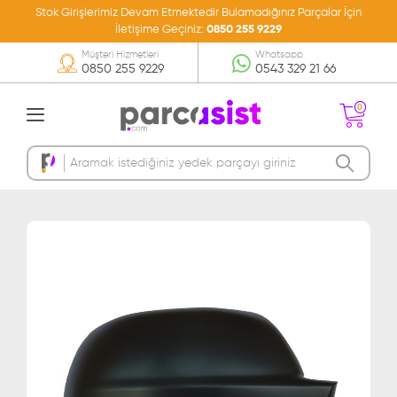
Stok Girişlerimiz Devam Etmektedir Bulamadığınız Parçalar İçin
İletişime Geçiniz:
0850 255 9229
Müşteri Hizmetleri
Whatsapp
0850 255 9229
0543 329 21 66
0
Sepetinizde Ürün
Bulunmamakta