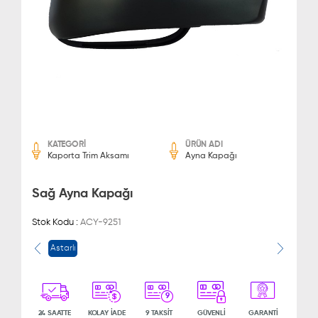
KATEGORİ
ÜRÜN ADI
Kaporta Trim Aksamı
Ayna Kapağı
Sağ Ayna Kapağı
Stok Kodu :
ACY-9251
Astarlı
9
24 SAATTE
KOLAY İADE
9 TAKSİT
GÜVENLİ
GARANTİ