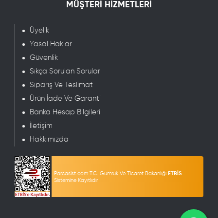
MÜŞTERİ HİZMETLERİ
Üyelik
Yasal Haklar
Güvenlik
Sıkça Sorulan Sorular
Sipariş Ve Teslimat
Ürün İade Ve Garanti
Banka Hesap Bilgileri
İletişim
Hakkımızda
Parcasist.com T.C. Gümrük Ve Ticaret Bakanlığı
ETBİS
Sistemine Kayıtlıdır