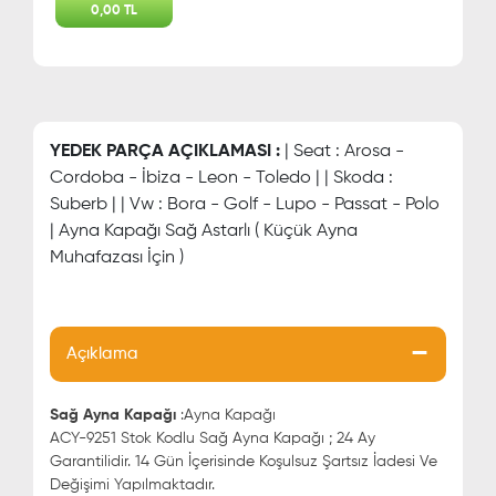
0,00 TL
YEDEK PARÇA AÇIKLAMASI :
| Seat : Arosa -
Cordoba - İbiza - Leon - Toledo | | Skoda :
Suberb | | Vw : Bora - Golf - Lupo - Passat - Polo
| Ayna Kapağı Sağ Astarlı ( Küçük Ayna
Muhafazası İçin )
Açıklama
Sağ Ayna Kapağı
:Ayna Kapağı
ACY-9251 Stok Kodlu Sağ Ayna Kapağı ; 24 Ay
Garantilidir. 14 Gün İçerisinde Koşulsuz Şartsız İadesi Ve
Değişimi Yapılmaktadır.