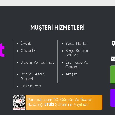
MÜŞTERİ HİZMETLERİ
Üyelik
Yasal Haklar
Güvenlik
Sıkça Sorulan
Sorular
Sipariş Ve Teslimat
Ürün İade Ve
Garanti
Banka Hesap
İletişim
Bilgileri
Hakkımızda
Parcasist.com T.C. Gümrük Ve Ticaret
Bakanlığı
ETBİS
Sistemine Kayıtlıdır