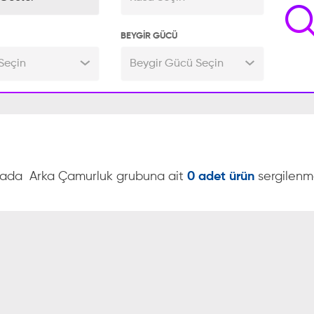
BEYGİR GÜCÜ
Seçin
Beygir Gücü Seçin
fada
Arka Çamurluk grubuna ait
0 adet ürün
sergilenm