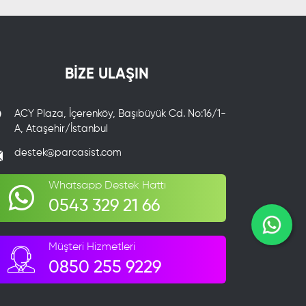
BİZE ULAŞIN
ACY Plaza, İçerenköy, Başıbüyük Cd. No:16/1-
A, Ataşehir/İstanbul
destek@parcasist.com
Whatsapp Destek Hattı
0543 329 21 66
Müşteri Hizmetleri
0850 255 9229