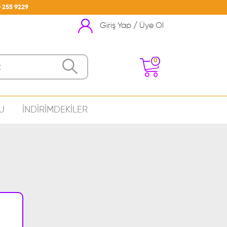
 255 9229
Giriş Yap / Üye Ol
0
U
İNDİRİMDEKİLER
nizde Ürün Bulunmamakta