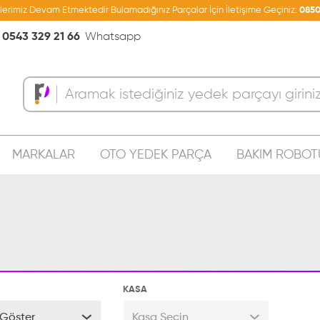
şlerimiz Devam Etmektedir Bulamadığınız Parçalar İçin İletişime Geçiniz:
0850
0543 329 21 66
Whatsapp
MARKALAR
OTO YEDEK PARÇA
BAKIM ROBOT
Sepeti
KASA
Göster
Kasa Seçin