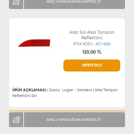
ARAÇ UYUMLULUĞUNU KONTROL ET
Arka Sol Arka Tampon
Reflektörü
STOK KODU :
ACY-6126
120,00 TL
SEPETE EKLE
WHATSAPP
MÜŞTERİ HİZMETLERİ
0543 329 21 66
0850 255 9229
0543 329 21 55
ÜRÜN AÇIKLAMASI:
| Dacia : Logan - Sandero | Arka Tampon
Reflektörü Sol
ARAÇ UYUMLULUĞUNU KONTROL ET