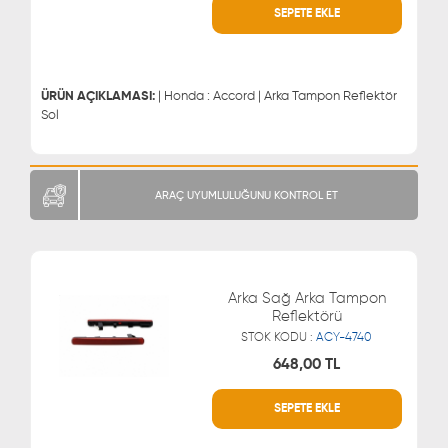
SEPETE EKLE
WHATSAPP
MÜŞTERİ HİZMETLERİ
0543 329 21 66
0850 255 9229
0543 329 21 55
ÜRÜN AÇIKLAMASI:
| Honda : Accord | Arka Tampon Reflektör
Sol
ARAÇ UYUMLULUĞUNU KONTROL ET
Arka Sağ Arka Tampon
Reflektörü
STOK KODU :
ACY-4740
648,00 TL
SEPETE EKLE
WHATSAPP
MÜŞTERİ HİZMETLERİ
0543 329 21 66
0850 255 9229