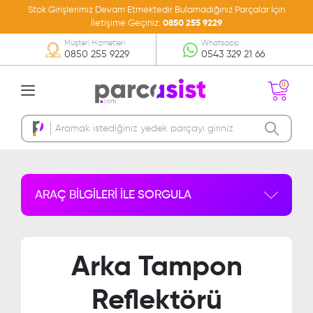
Stok Girişlerimiz Devam Etmektedir Bulamadığınız Parçalar İçin
İletişime Geçiniz:
0850 255 9229
Müşteri Hizmetleri
Whatsapp
0850 255 9229
0543 329 21 66
0
Sepetinizde Ürün
Bulunmamakta
ARAÇ BİLGİLERİ İLE SORGULA
Arka Tampon
Reflektörü