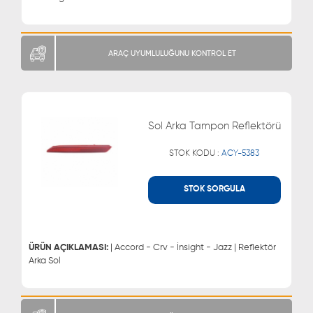
ARAÇ UYUMLULUĞUNU KONTROL ET
Sol Arka Tampon Reflektörü
STOK KODU :
ACY-5383
STOK SORGULA
WHATSAPP
MÜŞTERİ HİZMETLERİ
0543 329 21 66
0850 255 9229
0543 329 21 55
ÜRÜN AÇIKLAMASI:
| Accord - Crv - İnsight - Jazz | Reflektör
Arka Sol