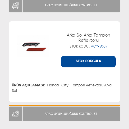
ARAÇ UYUMLULUĞUNU KONTROL ET
Arka Sol Arka Tampon
Reflektörü
STOK KODU :
ACY-5007
STOK SORGULA
WHATSAPP
MÜŞTERİ HİZMETLERİ
0543 329 21 66
0850 255 9229
0543 329 21 55
ÜRÜN AÇIKLAMASI:
| Honda : City | Tampon Reflektörü Arka
Sol
ARAÇ UYUMLULUĞUNU KONTROL ET