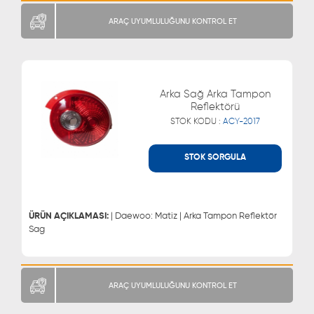
ARAÇ UYUMLULUĞUNU KONTROL ET
Arka Sağ Arka Tampon
Reflektörü
STOK KODU :
ACY-2017
STOK SORGULA
WHATSAPP
MÜŞTERİ HİZMETLERİ
0543 329 21 66
0850 255 9229
0543 329 21 55
ÜRÜN AÇIKLAMASI:
| Daewoo: Matiz | Arka Tampon Reflektör
Sag
ARAÇ UYUMLULUĞUNU KONTROL ET