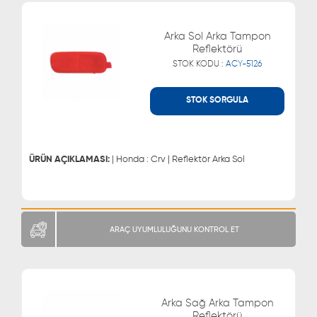
Arka Sol Arka Tampon
Reflektörü
STOK KODU :
ACY-5126
STOK SORGULA
WHATSAPP
MÜŞTERİ HİZMETLERİ
0543 329 21 66
0850 255 9229
0543 329 21 55
ÜRÜN AÇIKLAMASI:
| Honda : Crv | Reflektör Arka Sol
ARAÇ UYUMLULUĞUNU KONTROL ET
Arka Sağ Arka Tampon
Reflektörü