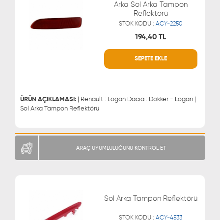
Arka Sol Arka Tampon
Reflektörü
STOK KODU :
ACY-2250
194,40 TL
SEPETE EKLE
WHATSAPP
MÜŞTERİ HİZMETLERİ
0543 329 21 66
0850 255 9229
0543 329 21 55
ÜRÜN AÇIKLAMASI:
| Renault : Logan Dacia : Dokker - Logan |
Sol Arka Tampon Reflektörü
ARAÇ UYUMLULUĞUNU KONTROL ET
Sol Arka Tampon Reflektörü
STOK KODU :
ACY-4533