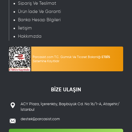
Sipariş Ve Teslimat
Ürün İade Ve Garanti
Banka Hesap Bilgileri
İletişim
Hakkımızda
Parcasist.com T.C. Gümrük Ve Ticaret Bakanlığı
ETBİS
Sistemine Kayıtlıdır
BİZE ULAŞIN
ACY Plaza, İçerenköy, Başıbüyük Cd. No:16/1-A, Ataşehir/
İstanbul
destek@parcasist.com