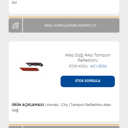
Sol
ARAÇ UYUMLULUĞUNU KONTROL ET
Arka Sağ Arka Tampon
Reflektörü
STOK KODU :
ACY-5006
STOK SORGULA
WHATSAPP
MÜŞTERİ HİZMETLERİ
0543 329 21 66
0850 255 9229
0543 329 21 55
ÜRÜN AÇIKLAMASI:
| Honda : City | Tampon Reflektörü Arka
Sağ