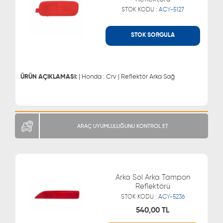
STOK KODU :
ACY-5127
STOK SORGULA
WHATSAPP
MÜŞTERİ HİZMETLERİ
0543 329 21 66
0850 255 9229
0543 329 21 55
ÜRÜN AÇIKLAMASI:
| Honda : Crv | Reflektör Arka Sağ
ARAÇ UYUMLULUĞUNU KONTROL ET
Arka Sol Arka Tampon
Reflektörü
STOK KODU :
ACY-5236
540,00 TL