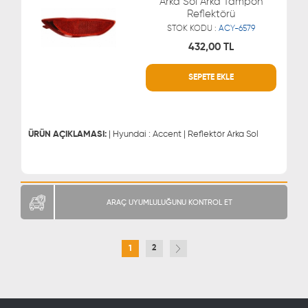
Arka Sol Arka Tampon
Reflektörü
STOK KODU :
ACY-6579
432,00 TL
SEPETE EKLE
WHATSAPP
MÜŞTERİ HİZMETLERİ
0543 329 21 66
0850 255 9229
0543 329 21 55
ÜRÜN AÇIKLAMASI:
| Hyundai : Accent | Reflektör Arka Sol
ARAÇ UYUMLULUĞUNU KONTROL ET
2
1