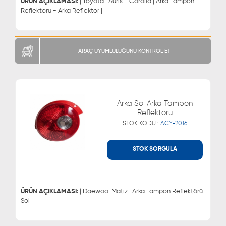
ÜRÜN AÇIKLAMASI:
| Toyota : Auris - Corolla | Arka Tampon
Reflektörü - Arka Reflektör |
ARAÇ UYUMLULUĞUNU KONTROL ET
Arka Sol Arka Tampon
Reflektörü
STOK KODU :
ACY-2016
STOK SORGULA
WHATSAPP
MÜŞTERİ HİZMETLERİ
0543 329 21 66
0850 255 9229
0543 329 21 55
ÜRÜN AÇIKLAMASI:
| Daewoo: Matiz | Arka Tampon Reflektörü
Sol