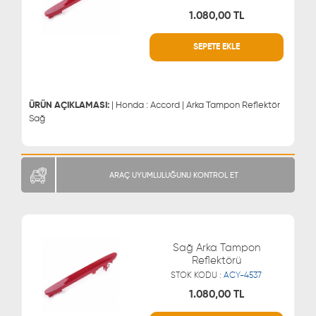
1.080,00 TL
SEPETE EKLE
WHATSAPP
MÜŞTERİ HİZMETLERİ
0543 329 21 66
0850 255 9229
0543 329 21 55
ÜRÜN AÇIKLAMASI:
| Honda : Accord | Arka Tampon Reflektör
Sağ
ARAÇ UYUMLULUĞUNU KONTROL ET
Sağ Arka Tampon
Reflektörü
STOK KODU :
ACY-4537
1.080,00 TL