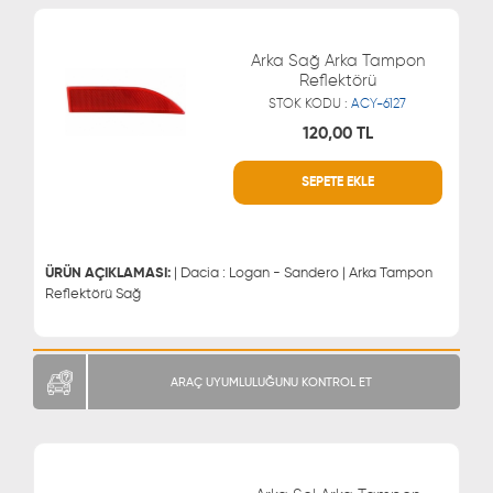
Arka Sağ Arka Tampon
Reflektörü
STOK KODU :
ACY-6127
120,00 TL
SEPETE EKLE
WHATSAPP
MÜŞTERİ HİZMETLERİ
0543 329 21 66
0850 255 9229
0543 329 21 55
ÜRÜN AÇIKLAMASI:
| Dacia : Logan - Sandero | Arka Tampon
Reflektörü Sağ
ARAÇ UYUMLULUĞUNU KONTROL ET