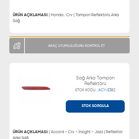
0543 329 21 66
0850 255 9229
0543 329 21 55
ÜRÜN AÇIKLAMASI:
| Honda : Crv | Tampon Reflektörü Arka
Sağ
ARAÇ UYUMLULUĞUNU KONTROL ET
Sağ Arka Tampon
Reflektörü
STOK KODU :
ACY-5382
STOK SORGULA
WHATSAPP
MÜŞTERİ HİZMETLERİ
0543 329 21 66
0850 255 9229
0543 329 21 55
ÜRÜN AÇIKLAMASI:
| Accord - Crv - İnsight - Jazz | Reflektör
Arka Sağ