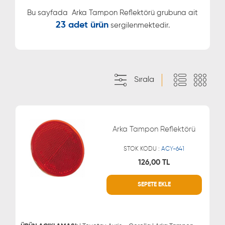
Bu sayfada
Arka Tampon Reflektörü grubuna ait
23 adet ürün
sergilenmektedir.
Sırala
Arka Tampon Reflektörü
STOK KODU :
ACY-641
126,00 TL
SEPETE EKLE
WHATSAPP
MÜŞTERİ HİZMETLERİ
0543 329 21 66
0850 255 9229
0543 329 21 55