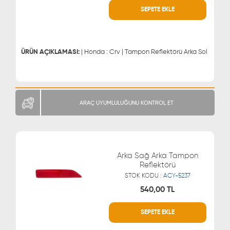
SEPETE EKLE
WHATSAPP
MÜŞTERİ HİZMETLERİ
0543 329 21 66
0850 255 9229
0543 329 21 55
ÜRÜN AÇIKLAMASI:
| Honda : Crv | Tampon Reflektörü Arka Sol
ARAÇ UYUMLULUĞUNU KONTROL ET
Arka Sağ Arka Tampon
Reflektörü
STOK KODU :
ACY-5237
540,00 TL
SEPETE EKLE
WHATSAPP
MÜŞTERİ HİZMETLERİ