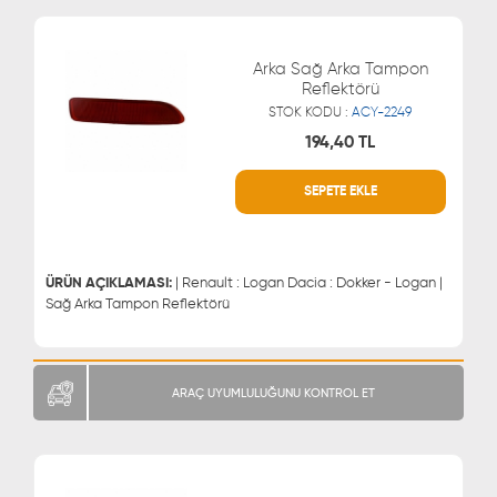
Arka Sağ Arka Tampon
Reflektörü
STOK KODU :
ACY-2249
194,40 TL
SEPETE EKLE
WHATSAPP
MÜŞTERİ HİZMETLERİ
0543 329 21 66
0850 255 9229
0543 329 21 55
ÜRÜN AÇIKLAMASI:
| Renault : Logan Dacia : Dokker - Logan |
Sağ Arka Tampon Reflektörü
ARAÇ UYUMLULUĞUNU KONTROL ET