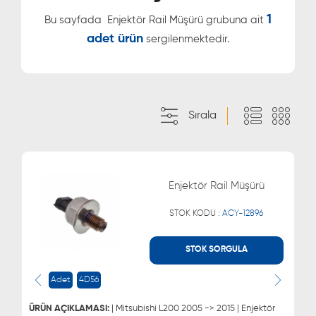
1
Bu sayfada
Enjektör Rail Müşürü grubuna ait
adet ürün
sergilenmektedir.
Sırala
Enjektör Rail Müşürü
STOK KODU :
ACY-12896
STOK SORGULA
WHATSAPP
MÜŞTERİ HİZMETLERİ
Adet
4D56
0543 329 21 66
0850 255 9229
0543 329 21 55
ÜRÜN AÇIKLAMASI:
| Mitsubishi L200 2005 -> 2015 | Enjektör