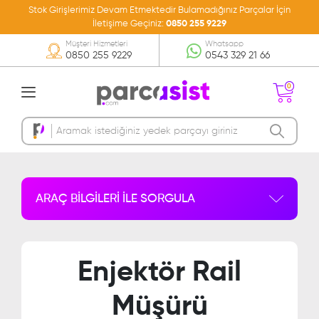
Stok Girişlerimiz Devam Etmektedir Bulamadığınız Parçalar İçin
İletişime Geçiniz:
0850 255 9229
Müşteri Hizmetleri
Whatsapp
0850 255 9229
0543 329 21 66
0
Sepetinizde Ürün
Bulunmamakta
ARAÇ BİLGİLERİ İLE SORGULA
Enjektör Rail
Müşürü