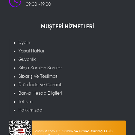
09:00 -19:00
MÜŞTERİ HİZMETLERİ
Üyelik
Yasal Haklar
Güvenlik
Sıkça Sorulan Sorular
Sipariş Ve Teslimat
Ürün İade Ve Garanti
Banka Hesap Bilgileri
İletişim
Hakkımızda
Parcasist.com T.C. Gümrük Ve Ticaret Bakanlığı
ETBİS