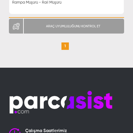
Rampa Müşürü - Rail Müşürü
ARAÇ UYUMLULUĞUNU KONTROL ET
1
Çalışma Saatlerimiz