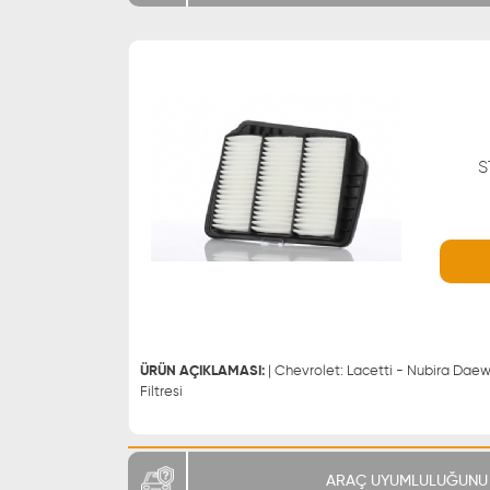
S
WHATSAPP
0543 329 21 66
0543 329 21 55
ÜRÜN AÇIKLAMASI:
| Chevrolet: Lacetti - Nubira Daewoo: Lacetti - Nubira | Hava
Filtresi
ARAÇ UYUMLULUĞUNU 