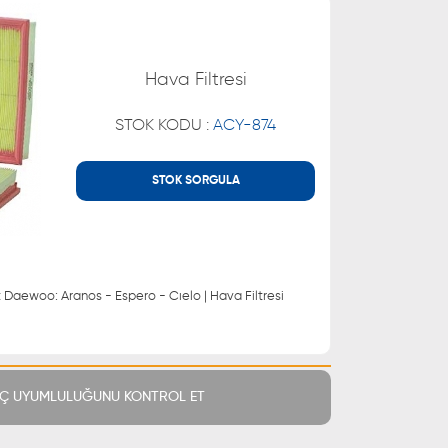
Hava Filtresi
STOK KODU :
ACY-874
STOK SORGULA
MÜŞTERİ HİZMETLERİ
 21 66
0850 255 9229
 21 55
| Opel: Kadett Daewoo: Aranos - Espero - Cıelo | Hava Filtresi
Ç UYUMLULUĞUNU KONTROL ET