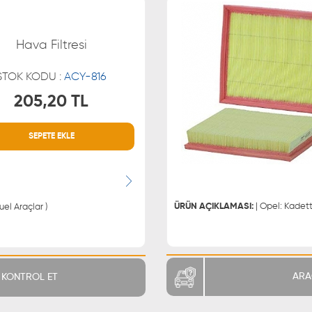
Hava Filtresi
STOK KODU :
ACY-816
205,20 TL
SEPETE EKLE
MÜŞTERİ HİZMETLERİ
WHATSAPP
0850 255 9229
0543 329
0543 329
ÜRÜN AÇIKLAMASI:
uel Araçlar )
ARA
KONTROL ET