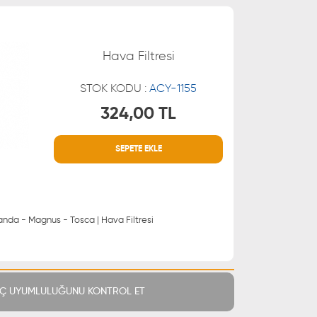
Hava Filtresi
STOK KODU :
ACY-1155
324,00 TL
SEPETE EKLE
MÜŞTERİ HİZMETLERİ
 21 66
0850 255 9229
 21 55
| Daewoo: Evanda - Magnus - Tosca | Hava Filtresi
Ç UYUMLULUĞUNU KONTROL ET