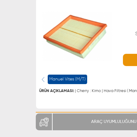
WHATSAPP
0543 329 21 66
Manuel Vites (M/T)
0543 329 21 55
ÜRÜN AÇIKLAMASI:
| Cherry : Kimo | Hava Filtresi ( Man
ARAÇ UYUMLULUĞUNU 