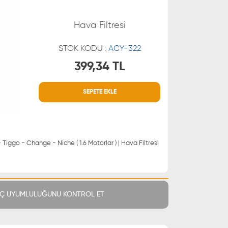
Hava Filtresi
STOK KODU :
ACY-322
399,34 TL
SEPETE EKLE
MÜŞTERİ HİZMETLERİ
 21 66
0850 255 9229
 21 55
- Tiggo - Change - Niche ( 1.6 Motorlar ) | Hava Filtresi
Ç UYUMLULUĞUNU KONTROL ET