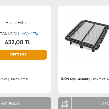
Hava Filtresi
TOK KODU :
ACY-1274
432,00 TL
SEPETE EKLE
MÜŞTERİ HİZMETLERİ
WHATSAPP
0850 255 9229
0543 329
0543 329
| Chevrolet: Aveo\Kalos Daewoo: Kalos | Hava Filtresi
ÜRÜN AÇIKLAMASI:
KONTROL ET
ARA