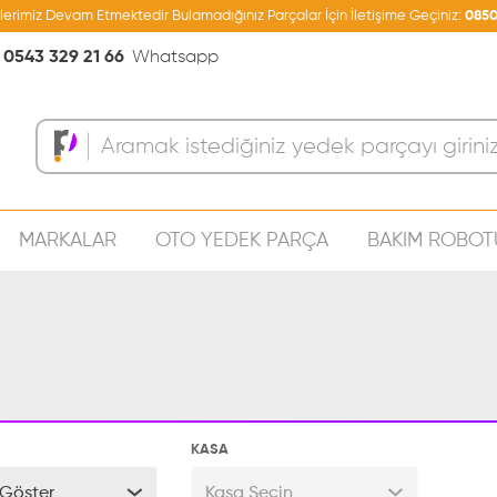
şlerimiz Devam Etmektedir Bulamadığınız Parçalar İçin İletişime Geçiniz:
0850
0543 329 21 66
Whatsapp
MARKALAR
OTO YEDEK PARÇA
BAKIM ROBOT
Sepeti
KASA
Göster
Kasa Seçin