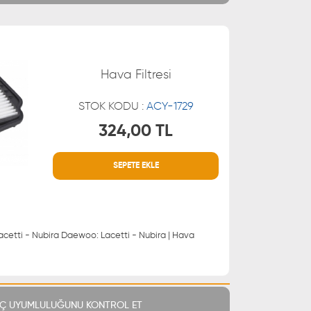
Hava Filtresi
STOK KODU :
ACY-1729
324,00 TL
SEPETE EKLE
MÜŞTERİ HİZMETLERİ
 21 66
0850 255 9229
 21 55
 Daewoo: Lacetti - Nubira | Hava
Ç UYUMLULUĞUNU KONTROL ET