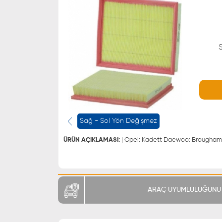
WHATSAPP
0543 329 21 66
Sağ - Sol Yön Değişmez
0543 329 21 55
ÜRÜN AÇIKLAMASI:
ARAÇ UYUMLULUĞUNU 