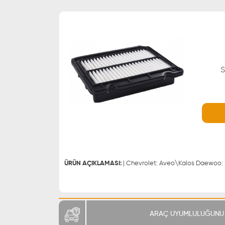
S
WHATSAPP
0543 329 21 66
0543 329 21 55
ÜRÜN AÇIKLAMASI:
ARAÇ UYUMLULUĞUNU 