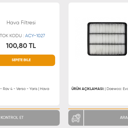
Hava Filtresi
TOK KODU :
ACY-1027
100,80 TL
SEPETE EKLE
MÜŞTERİ HİZMETLERİ
WHATSAPP
0850 255 9229
0543 329
0543 329
 - Rav 4 - Verso - Yaris | Hava
ÜRÜN AÇIKLAMASI:
KONTROL ET
ARA