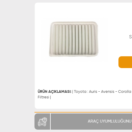
S
WHATSAPP
0543 329 21 66
0543 329 21 55
ÜRÜN AÇIKLAMASI:
| Toyota : Auris - Avensis - Corolla
Filtresi |
ARAÇ UYUMLULUĞUNU 