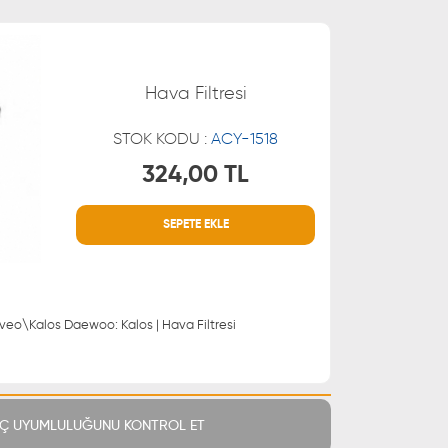
Hava Filtresi
STOK KODU :
ACY-1518
324,00 TL
SEPETE EKLE
MÜŞTERİ HİZMETLERİ
 21 66
0850 255 9229
 21 55
| Chevrolet: Aveo\Kalos Daewoo: Kalos | Hava Filtresi
Ç UYUMLULUĞUNU KONTROL ET