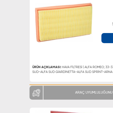
WHATSAPP
0543 329 21 66
0543 329 21 55
ÜRÜN AÇIKLAMASI:
HAVA FİLTRESİ ( ALFA ROMEO; 33-33 SPORTWAGON-145-146-ALFA
ARAÇ UYUMLULUĞUNU 