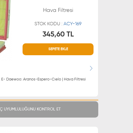
Hava Filtresi
STOK KODU :
ACY-169
345,60 TL
SEPETE EKLE
MÜŞTERİ HİZMETLERİ
 21 66
0850 255 9229
 21 55
| Opel: Kadett E- Daewoo: Aranos-Espero-Cıelo | Hava Filtresi
Ç UYUMLULUĞUNU KONTROL ET