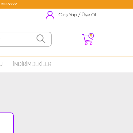
 255 9229
Giriş Yap / Üye Ol
0
U
İNDİRİMDEKİLER
nizde Ürün Bulunmamakta