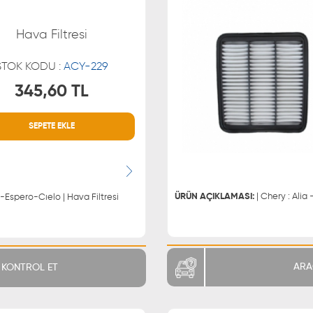
Hava Filtresi
STOK KODU :
ACY-229
345,60 TL
SEPETE EKLE
MÜŞTERİ HİZMETLERİ
WHATSAPP
0850 255 9229
0543 329
0543 329
ÜRÜN AÇIKLAMASI:
| Chery : Alia 
| Opel: Kadett Daewoo: Brougham-Espero-Cıelo | Hava Filtresi
ARA
KONTROL ET