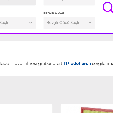
BEYGİR GÜCÜ
Seçin
Beygir Gücü Seçin
yfada
Hava Filtresi grubuna ait
117 adet ürün
sergilenme