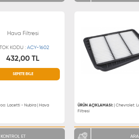
Hava Filtresi
TOK KODU :
ACY-1602
432,00 TL
SEPETE EKLE
MÜŞTERİ HİZMETLERİ
WHATSAPP
0850 255 9229
0543 329
0543 329
ÜRÜN AÇIKLAMASI:
| Chevrolet: Lacetti - Nubira
Filtresi
KONTROL ET
ARA