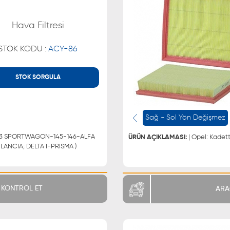
Hava Filtresi
STOK KODU :
ACY-86
STOK SORGULA
MÜŞTERİ HİZMETLERİ
WHATSAPP
0850 255 9229
0543 329
Sağ - Sol Yön Değişmez
0543 329
ÜRÜN AÇIKLAMASI:
SUD-ALFA SUD GİARDİNETTA-ALFA SUD SPRİNT-ARNA LANCIA; DELTA I-PRISMA )
KONTROL ET
ARA