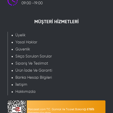
09:00 -19:00
MÜŞTERİ HİZMETLERİ
Üyelik
Yasal Haklar
Güvenlik
Sıkça Sorulan Sorular
Sipariş Ve Teslimat
Ürün İade Ve Garanti
Banka Hesap Bilgileri
İletişim
Hakkımızda
Parcasist.com T.C. Gümrük Ve Ticaret Bakanlığı
ETBİS
Sistemine Kayıtlıdır