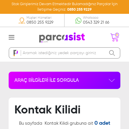
Stok Girişlerimiz Devam Etmektedir Bulamadığınız Parçalar İçin
İletişime Geçiniz:
0850 255 9229
Müşteri Hizmetleri
Whatsapp
0850 255 9229
0543 329 21 66
0
Sepetinizde Ürün
Bulunmamakta
ARAÇ BİLGİLERİ İLE SORGULA
Kontak Kilidi
0 adet
Bu sayfada
Kontak Kilidi grubuna ait