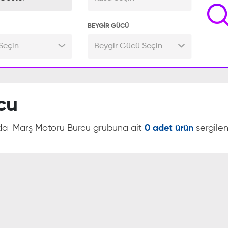
BEYGİR GÜCÜ
Seçin
Beygir Gücü Seçin
cu
ada
Marş Motoru Burcu grubuna ait
0 adet ürün
sergile