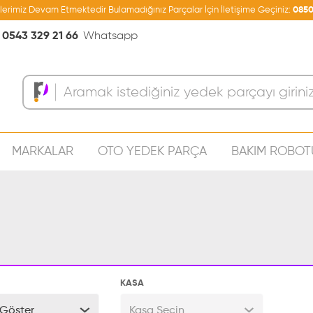
şlerimiz Devam Etmektedir Bulamadığınız Parçalar İçin İletişime Geçiniz:
0850
0543 329 21 66
Whatsapp
MARKALAR
OTO YEDEK PARÇA
BAKIM ROBOT
Sepeti
KASA
Göster
Kasa Seçin