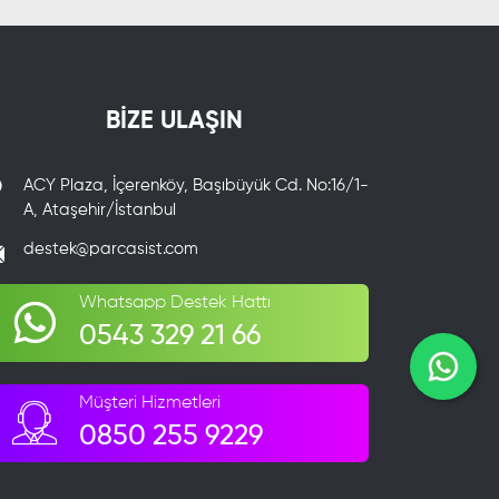
BİZE ULAŞIN
ACY Plaza, İçerenköy, Başıbüyük Cd. No:16/1-
A, Ataşehir/İstanbul
destek@parcasist.com
Whatsapp Destek Hattı
0543 329 21 66
Müşteri Hizmetleri
0850 255 9229