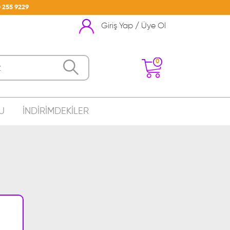
 255 9229
Giriş Yap / Üye Ol
0
U
İNDİRİMDEKİLER
nizde Ürün Bulunmamakta