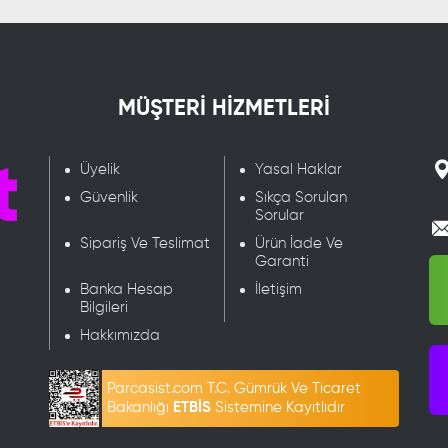
MÜŞTERİ HİZMETLERİ
Üyelik
Yasal Haklar
Güvenlik
Sıkça Sorulan
Sorular
Sipariş Ve Teslimat
Ürün İade Ve
Garanti
Banka Hesap
İletişim
Bilgileri
Hakkımızda
Parcasist.com T.C. Gümrük Ve Ticaret
Bakanlığı
ETBİS
Sistemine Kayıtlıdır