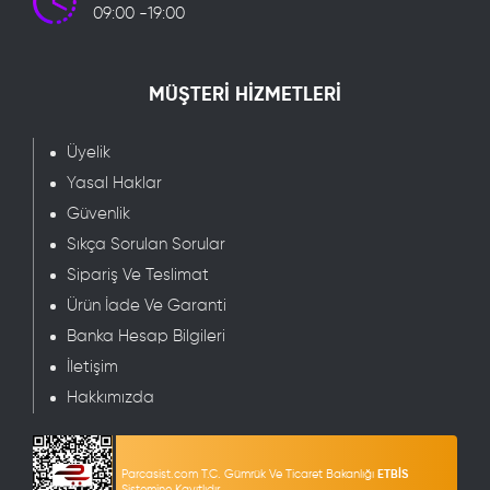
09:00 -19:00
MÜŞTERİ HİZMETLERİ
Üyelik
Yasal Haklar
Güvenlik
Sıkça Sorulan Sorular
Sipariş Ve Teslimat
Ürün İade Ve Garanti
Banka Hesap Bilgileri
İletişim
Hakkımızda
Parcasist.com T.C. Gümrük Ve Ticaret Bakanlığı
ETBİS
Sistemine Kayıtlıdır