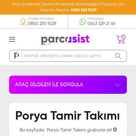
Stok Girişlerimiz Devam Etmektedir Bulamadığınız Parçalar İçin
İletişime Geçiniz:
0850 255 9229
Müşteri Hizmetleri
Whatsapp
0850 255 9229
0543 329 21 66
0
Sepetinizde Ürün
Bulunmamakta
ARAÇ BİLGİLERİ İLE SORGULA
Porya Tamir Takımı
0
Bu sayfada
Porya Tamir Takımı grubuna ait