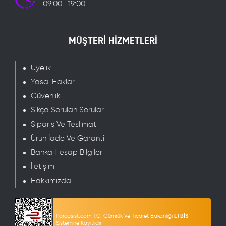
09:00 -19:00
MÜŞTERİ HİZMETLERİ
Üyelik
Yasal Haklar
Güvenlik
Sıkça Sorulan Sorular
Sipariş Ve Teslimat
Ürün İade Ve Garanti
Banka Hesap Bilgileri
İletişim
Hakkımızda
Parcasist.com T.C. Gümrük Ve Ticaret Bakanlığı
ETBİS
Sistemine Kayıtlıdır