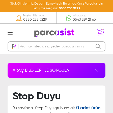
Stok Girişlerimiz Devam Etmektedir Bulamadığınız Parçalar İçin
İletişime Geçiniz:
0850 255 9229
Müşteri Hizmetleri
Whatsapp
0850 255 9229
0543 329 21 66
0
Sepetinizde Ürün
Bulunmamakta
ARAÇ BİLGİLERİ İLE SORGULA
Stop Duyu
0 adet ürün
Bu sayfada
Stop Duyu grubuna ait