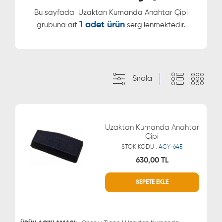
Bu sayfada
Uzaktan Kumanda Anahtar Çipi
1 adet ürün
grubuna ait
sergilenmektedir.
Sırala
Uzaktan Kumanda Anahtar
Çipi
STOK KODU :
ACY-645
630,00 TL
SEPETE EKLE
WHATSAPP
MÜŞTERİ HİZMETLERİ
0543 329 21 66
0850 255 9229
0543 329 21 55