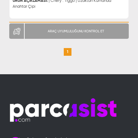
ÜRÜN AÇIKLAMASI:
| Chery : Tiggo | Uzaktan Kumanda
Anahtar Çipi
ARAÇ UYUMLULUĞUNU KONTROL ET
1