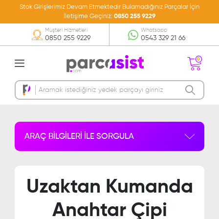
Stok Girişlerimiz Devam Etmektedir Bulamadığınız Parçalar İçin
İletişime Geçiniz:
0850 255 9229
Müşteri Hizmetleri
Whatsapp
0850 255 9229
0543 329 21 66
0
Sepetinizde Ürün
Bulunmamakta
ARAÇ BİLGİLERİ İLE SORGULA
Uzaktan Kumanda
Anahtar Çipi