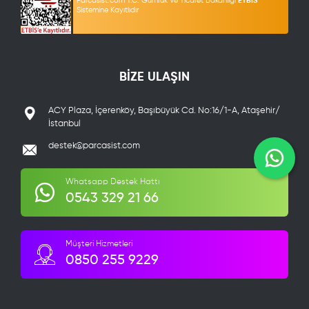
Parcasist.com T.C. Gümrük Ve Ticaret Bakanlığı
ETBİS
Sistemine Kayıtlıdır
BİZE ULAŞIN
ACY Plaza, İçerenköy, Başıbüyük Cd. No:16/1-A, Ataşehir/
İstanbul
destek@parcasist.com
Whatsapp Destek Hattı
0543 329 21 66
Müşteri Hizmetleri
0850 255 9229