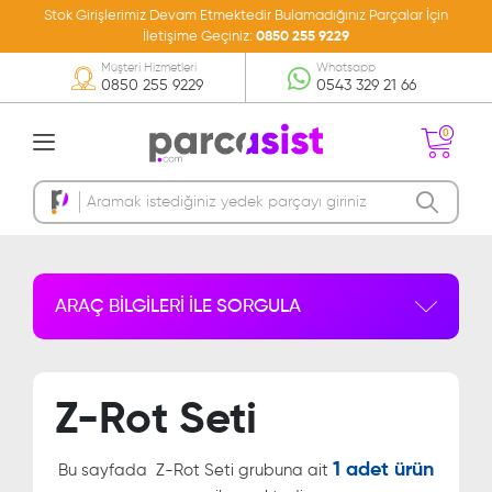
Stok Girişlerimiz Devam Etmektedir Bulamadığınız Parçalar İçin
İletişime Geçiniz:
0850 255 9229
Müşteri Hizmetleri
Whatsapp
0850 255 9229
0543 329 21 66
0
Sepetinizde Ürün
Bulunmamakta
ARAÇ BİLGİLERİ İLE SORGULA
Z-Rot Seti
1 adet ürün
Bu sayfada
Z-Rot Seti grubuna ait