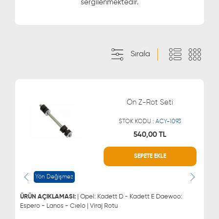
sergilenmektedir.
Sırala
Ön Z-Rot Seti
STOK KODU :
ACY-1093
540,00 TL
SEPETE EKLE
WHATSAPP
MÜŞTERİ HİZMETLERİ
0543 329 21 66
0850 255 9229
Yön Değişmez
0543 329 21 55
ÜRÜN AÇIKLAMASI:
| Opel: Kadett D - Kadett E Daewoo:
Espero - Lanos - Cıelo | Viraj Rotu