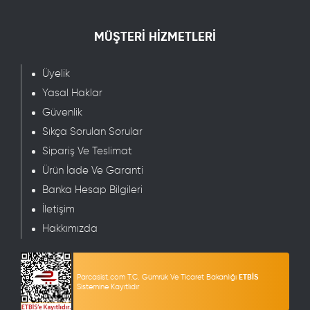
MÜŞTERİ HİZMETLERİ
Üyelik
Yasal Haklar
Güvenlik
Sıkça Sorulan Sorular
Sipariş Ve Teslimat
Ürün İade Ve Garanti
Banka Hesap Bilgileri
İletişim
Hakkımızda
Parcasist.com T.C. Gümrük Ve Ticaret Bakanlığı
ETBİS
Sistemine Kayıtlıdır