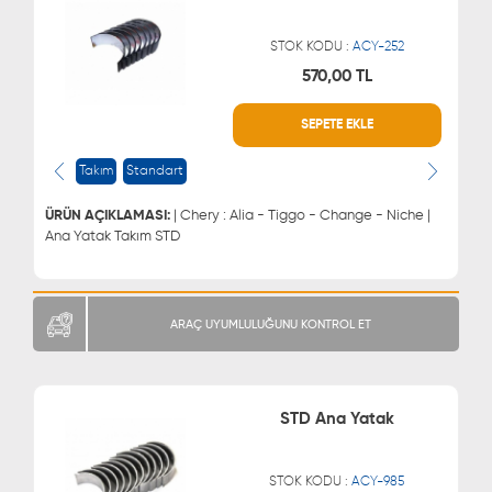
STOK KODU :
ACY-252
570,00 TL
WHATSAPP
MÜŞTERİ HİZMETLERİ
SEPETE EKLE
0543 329 21 66
0850 255 9229
0543 329 21 55
Takım
Standart
ÜRÜN AÇIKLAMASI:
| Chery : Alia - Tiggo - Change - Niche |
Ana Yatak Takım STD
ARAÇ UYUMLULUĞUNU KONTROL ET
STD Ana Yatak
STOK KODU :
ACY-985