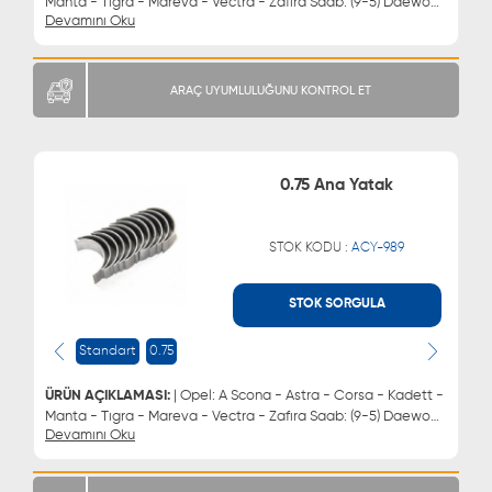
Manta - Tıgra - Mareva - Vectra - Zafıra Saab: (9-5) Daewoo:
Devamını Oku
Espero - Lacettı - Lanos - Cıelo - Nubıra | Ana Yatak 0.50
ARAÇ UYUMLULUĞUNU KONTROL ET
0.75 Ana Yatak
STOK KODU :
ACY-989
STOK SORGULA
WHATSAPP
MÜŞTERİ HİZMETLERİ
0543 329 21 66
0850 255 9229
Standart
0.75
0543 329 21 55
ÜRÜN AÇIKLAMASI:
| Opel: A Scona - Astra - Corsa - Kadett -
Manta - Tıgra - Mareva - Vectra - Zafıra Saab: (9-5) Daewoo:
Devamını Oku
Espero - Lacettı - Lanos - Cıelo - Nubıra | Ana Yatak 0.75