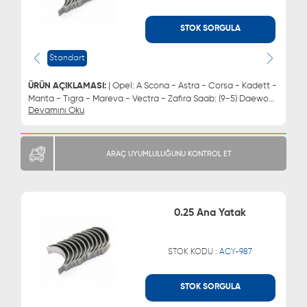
STOK SORGULA
WHATSAPP
MÜŞTERİ HİZMETLERİ
0543 329 21 66
0850 255 9229
Standart
0543 329 21 55
ÜRÜN AÇIKLAMASI:
| Opel: A Scona - Astra - Corsa - Kadett -
Manta - Tıgra - Mareva - Vectra - Zafıra Saab: (9-5) Daewoo:
Devamını Oku
Espero - Lacettı - Lanos - Cıelo - Nubıra | Ana Yatak
ARAÇ UYUMLULUĞUNU KONTROL ET
0.25 Ana Yatak
STOK KODU :
ACY-987
STOK SORGULA
WHATSAPP
MÜŞTERİ HİZMETLERİ
0543 329 21 66
0850 255 9229