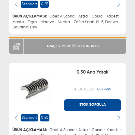
Standart
0.25
0543 329 21 55
ÜRÜN AÇIKLAMASI:
| Opel: A Scona - Astra - Corsa - Kadett -
Manta - Tıgra - Mareva - Vectra - Zafıra Saab: (9-5) Daewoo:
Devamını Oku
Espero - Lacettı - Lanos - Cıelo - Nubıra | Ana Yatak 0.25
ARAÇ UYUMLULUĞUNU KONTROL ET
0.50 Ana Yatak
STOK KODU :
ACY-988
STOK SORGULA
WHATSAPP
MÜŞTERİ HİZMETLERİ
0543 329 21 66
0850 255 9229
Standart
0.50
0543 329 21 55
ÜRÜN AÇIKLAMASI:
| Opel: A Scona - Astra - Corsa - Kadett -