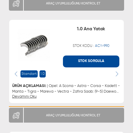
ARAÇ UYUMLULUĞUNU KONTROL ET
1.0 Ana Yatak
STOK KODU :
ACY-990
STOK SORGULA
WHATSAPP
MÜŞTERİ HİZMETLERİ
0543 329 21 66
0850 255 9229
Standart
1.0
0543 329 21 55
ÜRÜN AÇIKLAMASI:
| Opel: A Scona - Astra - Corsa - Kadett -
Manta - Tıgra - Mareva - Vectra - Zafıra Saab: (9-5) Daewoo:
Devamını Oku
Espero - Lacettı - Lanos - Cıelo - Nubıra | Ana Yatak 1.0
ARAÇ UYUMLULUĞUNU KONTROL ET