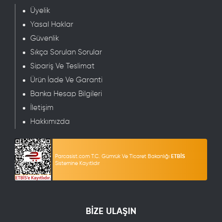
Üyelik
Yasal Haklar
Güvenlik
Sıkça Sorulan Sorular
Sipariş Ve Teslimat
Ürün İade Ve Garanti
Banka Hesap Bilgileri
İletişim
Hakkımızda
Parcasist.com T.C. Gümrük Ve Ticaret Bakanlığı
ETBİS
Sistemine Kayıtlıdır
BİZE ULAŞIN