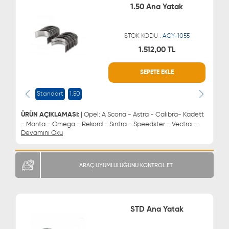
1.50 Ana Yatak
STOK KODU :
ACY-1055
1.512,00 TL
WHATSAPP
MÜŞTERİ HİZMETLERİ
SEPETE EKLE
0543 329 21 66
0850 255 9229
0543 329 21 55
Standart
1.50
ÜRÜN AÇIKLAMASI:
| Opel: A Scona - Astra - Calıbra- Kadett
- Manta - Omega - Rekord - Sıntra - Speedster - Vectra -
Devamını Oku
Zafıra Chevrolet: Astra - Vectra - Zafıra Daewoo: Brougham -
Espero - Evanda - Leganza - Lemans - Magnus - Nubıra
Lada: Vega | Ana Yatak 1.50
ARAÇ UYUMLULUĞUNU KONTROL ET
STD Ana Yatak