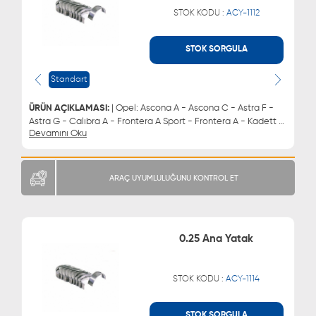
STOK KODU :
ACY-1112
STOK SORGULA
WHATSAPP
MÜŞTERİ HİZMETLERİ
0543 329 21 66
0850 255 9229
Standart
0543 329 21 55
ÜRÜN AÇIKLAMASI:
| Opel: Ascona A - Ascona C - Astra F -
Astra G - Calıbra A - Frontera A Sport - Frontera A - Kadett C
Devamını Oku
- Kadett D - Kadett E - Manta B - Manta A - Manta B CC -
Omega A - Omega B - Rekord E - Sıntra - Speedster - Vectra
A - Vectra B - Zafıra A Mpv Chevrolet: Astra - Vectra - Zafıra
Daewoo: Brougham - Espero - Evanda - Leganza - Lemans -
ARAÇ UYUMLULUĞUNU KONTROL ET
Magnus - Nubira Lada: Vega | Ana Yatak
0.25 Ana Yatak
STOK KODU :
ACY-1114
STOK SORGULA