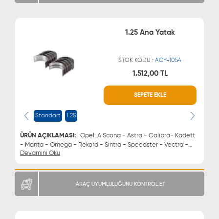
1.25 Ana Yatak
STOK KODU :
ACY-1054
1.512,00 TL
WHATSAPP
MÜŞTERİ HİZMETLERİ
SEPETE EKLE
0543 329 21 66
0850 255 9229
0543 329 21 55
Standart
1.25
ÜRÜN AÇIKLAMASI:
| Opel: A Scona - Astra - Calıbra- Kadett
- Manta - Omega - Rekord - Sıntra - Speedster - Vectra -
Devamını Oku
Zafıra Chevrolet: Astra - Vectra - Zafıra Daewoo: Brougham -
Espero - Evanda - Leganza - Lemans - Magnus - Nubıra
Lada: Vega | Ana Yatak 1.25
ARAÇ UYUMLULUĞUNU KONTROL ET