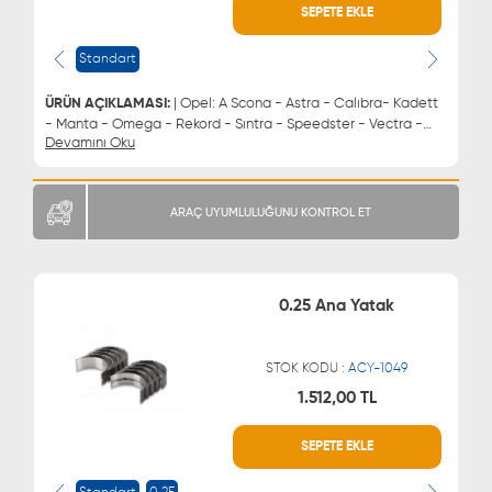
WHATSAPP
MÜŞTERİ HİZMETLERİ
SEPETE EKLE
0543 329 21 66
0850 255 9229
0543 329 21 55
Standart
ÜRÜN AÇIKLAMASI:
| Opel: A Scona - Astra - Calıbra- Kadett
- Manta - Omega - Rekord - Sıntra - Speedster - Vectra -
Devamını Oku
Zafıra Chevrolet: Astra - Vectra - Zafıra Daewoo: Brougham -
Espero - Evanda - Leganza - Lemans - Magnus - Nubıra
Lada: Vega | Ana Yatak STD ( Standart)
ARAÇ UYUMLULUĞUNU KONTROL ET
0.25 Ana Yatak
STOK KODU :
ACY-1049
1.512,00 TL
WHATSAPP
MÜŞTERİ HİZMETLERİ
SEPETE EKLE
0543 329 21 66
0850 255 9229
0543 329 21 55