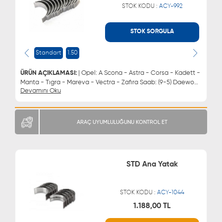
STOK KODU :
ACY-992
STOK SORGULA
WHATSAPP
MÜŞTERİ HİZMETLERİ
0543 329 21 66
0850 255 9229
Standart
1.50
0543 329 21 55
ÜRÜN AÇIKLAMASI:
| Opel: A Scona - Astra - Corsa - Kadett -
Manta - Tıgra - Mareva - Vectra - Zafıra Saab: (9-5) Daewoo:
Devamını Oku
Espero - Lacettı - Lanos - Cıelo - Nubıra | Ana Yatak 1.50
ARAÇ UYUMLULUĞUNU KONTROL ET
STD Ana Yatak
STOK KODU :
ACY-1044
1.188,00 TL