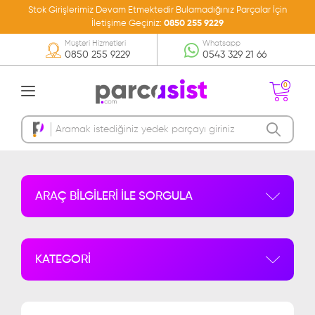
Stok Girişlerimiz Devam Etmektedir Bulamadığınız Parçalar İçin
İletişime Geçiniz:
0850 255 9229
Müşteri Hizmetleri
Whatsapp
0850 255 9229
0543 329 21 66
0
Sepetinizde Ürün
Bulunmamakta
ARAÇ BİLGİLERİ İLE SORGULA
KATEGORİ