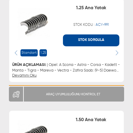
1.25 Ana Yatak
STOK KODU :
ACY-991
STOK SORGULA
WHATSAPP
MÜŞTERİ HİZMETLERİ
0543 329 21 66
0850 255 9229
Standart
1.25
0543 329 21 55
ÜRÜN AÇIKLAMASI:
| Opel: A Scona - Astra - Corsa - Kadett -
Manta - Tıgra - Mareva - Vectra - Zafıra Saab: (9-5) Daewoo:
Devamını Oku
Espero - Lacettı - Lanos - Cıelo - Nubıra | Ana Yatak 1.25
ARAÇ UYUMLULUĞUNU KONTROL ET
1.50 Ana Yatak