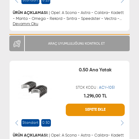
Standart
0.25
ÜRÜN AÇIKLAMASI:
| Opel: A Scona - Astra - Calıbra- Kadett
- Manta - Omega - Rekord - Sıntra - Speedster - Vectra -
Devamını Oku
Zafıra Chevrolet: Astra - Vectra - Zafıra Daewoo: Brougham -
Espero - Evanda - Leganza - Lemans - Magnus - Nubıra
Lada: Vega | Ana Yatak 0.25
ARAÇ UYUMLULUĞUNU KONTROL ET
0.50 Ana Yatak
STOK KODU :
ACY-1051
1.296,00 TL
WHATSAPP
MÜŞTERİ HİZMETLERİ
SEPETE EKLE
0543 329 21 66
0850 255 9229
0543 329 21 55
Standart
0.50
ÜRÜN AÇIKLAMASI:
| Opel: A Scona - Astra - Calıbra- Kadett