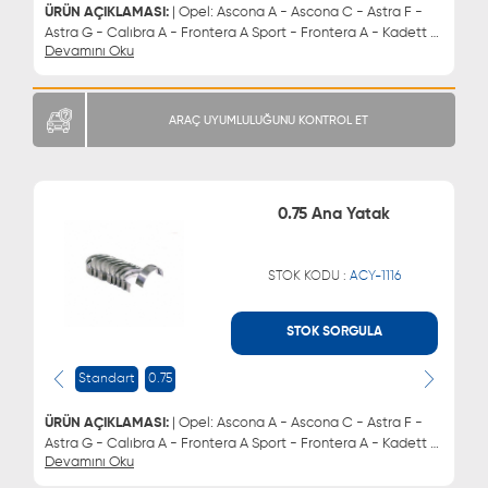
ÜRÜN AÇIKLAMASI:
| Opel: Ascona A - Ascona C - Astra F -
Astra G - Calıbra A - Frontera A Sport - Frontera A - Kadett C
Devamını Oku
- Kadett D - Kadett E - Manta B - Manta A - Manta B CC -
Omega A - Omega B - Rekord E - Sıntra - Speedster - Vectra
A - Vectra B - Zafıra A Mpv Chevrolet: Astra - Vectra - Zafıra
Daewoo: Brougham - Espero - Evanda - Leganza - Lemans -
ARAÇ UYUMLULUĞUNU KONTROL ET
Magnus - Nubira Lada: Vega | Ana Yatak 0.50
0.75 Ana Yatak
STOK KODU :
ACY-1116
STOK SORGULA
WHATSAPP
MÜŞTERİ HİZMETLERİ
0543 329 21 66
0850 255 9229
Standart
0.75
0543 329 21 55
ÜRÜN AÇIKLAMASI:
| Opel: Ascona A - Ascona C - Astra F -
Astra G - Calıbra A - Frontera A Sport - Frontera A - Kadett C
Devamını Oku
- Kadett D - Kadett E - Manta B - Manta A - Manta B CC -
Omega A - Omega B - Rekord E - Sıntra - Speedster - Vectra