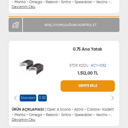
- Manta - Omega - Rekord - Sıntra - Speedster - Vectra -
Devamını Oku
Zafıra Chevrolet: Astra - Vectra - Zafıra Daewoo: Brougham -
Espero - Evanda - Leganza - Lemans - Magnus - Nubıra
Lada: Vega | Ana Yatak 0.50
ARAÇ UYUMLULUĞUNU KONTROL ET
0.75 Ana Yatak
STOK KODU :
ACY-1052
1.512,00 TL
WHATSAPP
MÜŞTERİ HİZMETLERİ
SEPETE EKLE
0543 329 21 66
0850 255 9229
0543 329 21 55
Standart
0.50
ÜRÜN AÇIKLAMASI:
| Opel: A Scona - Astra - Calıbra- Kadett
- Manta - Omega - Rekord - Sıntra - Speedster - Vectra -
Devamını Oku
Zafıra Chevrolet: Astra - Vectra - Zafıra Daewoo: Brougham -
Espero - Evanda - Leganza - Lemans - Magnus - Nubıra