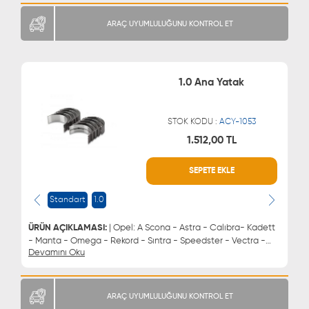
Lada: Vega | Ana Yatak 0.75
ARAÇ UYUMLULUĞUNU KONTROL ET
1.0 Ana Yatak
STOK KODU :
ACY-1053
1.512,00 TL
WHATSAPP
MÜŞTERİ HİZMETLERİ
SEPETE EKLE
0543 329 21 66
0850 255 9229
0543 329 21 55
Standart
1.0
ÜRÜN AÇIKLAMASI:
| Opel: A Scona - Astra - Calıbra- Kadett
- Manta - Omega - Rekord - Sıntra - Speedster - Vectra -
Devamını Oku
Zafıra Chevrolet: Astra - Vectra - Zafıra Daewoo: Brougham -
Espero - Evanda - Leganza - Lemans - Magnus - Nubıra
Lada: Vega | Ana Yatak 1.0
ARAÇ UYUMLULUĞUNU KONTROL ET