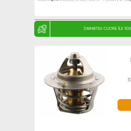
DAIHATSU CUORE İLE 1
S
WHATSAPP
0543 329 21 66
0543 329 21 55