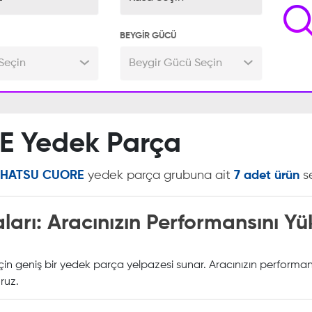
BEYGİR GÜCÜ
Seçin
Beygir Gücü Seçin
 Yedek Parça
IHATSU CUORE
yedek parça grubuna ait
7 adet ürün
se
arı: Aracınızın Performansını Yük
in geniş bir yedek parça yelpazesi sunar. Aracınızın performans
oruz.
rihi