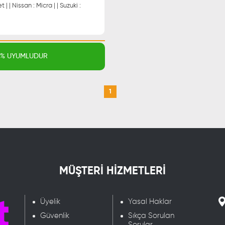
 | Nissan : Micra | | Suzuki :
00% UYUMLUDUR
1
MÜŞTERİ HİZMETLERİ
Üyelik
Yasal Haklar
Güvenlik
Sıkça Sorulan
Sorular