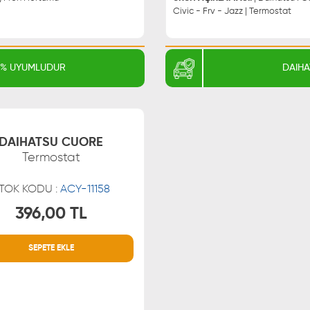
Civic - Frv - Jazz | Termostat
00% UYUMLUDUR
DAIHA
DAIHATSU CUORE
Termostat
TOK KODU :
ACY-11158
396,00 TL
SEPETE EKLE
MÜŞTERİ HİZMETLERİ
0850 255 9229