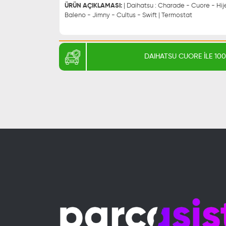
ÜRÜN AÇIKLAMASI:
| Daihatsu : Charade - Cuore - Hijet |
Baleno - Jimny - Cultus - Swift | Termostat
DAIHATSU CUORE İLE 1