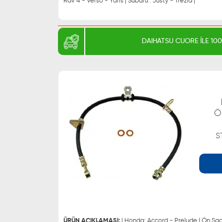
Rav 4 - Verso - Yaris | Subaru : Justy - Trezia |
DAIHATSU CUORE İLE 1
Ö
S
WHATSAPP
0543 329 21 66
0543 329 21 55
ÜRÜN AÇIKLAMASI:
| Honda: Accord - Prelude | Ön Sa