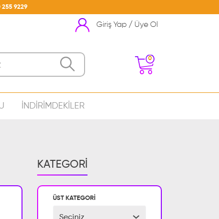
 255 9229
Giriş Yap / Üye Ol
0
U
İNDİRİMDEKİLER
nizde Ürün Bulunmamakta
KATEGORİ
ÜST KATEGORİ
Seçiniz