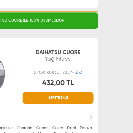
TSU CUORE İLE 100% UYUMLUDUR
DAIHATSU CUORE
Yağ Filtresi
STOK KODU :
ACY-553
432,00 TL
SEPETE EKLE
MÜŞTERİ HİZMETLERİ
 21 66
0850 255 9229
 21 55