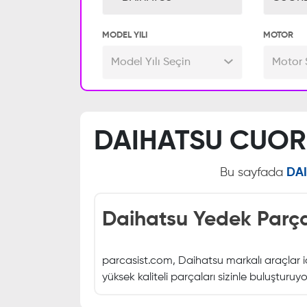
MODEL YILI
MOTOR
Model Yılı Seçin
Motor 
DAIHATSU CUORE
Bu sayfada
DA
Daihatsu Yedek Parçal
parcasist.com, Daihatsu markalı araçlar iç
yüksek kaliteli parçaları sizinle buluşturuy
Daihatsu'nun Köklü Ta