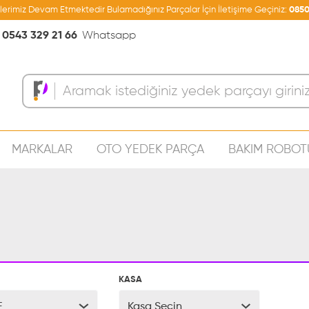
şlerimiz Devam Etmektedir Bulamadığınız Parçalar İçin İletişime Geçiniz:
0850
0543 329 21 66
Whatsapp
MARKALAR
OTO YEDEK PARÇA
BAKIM ROBOT
Sepeti
KASA
E
Kasa Seçin