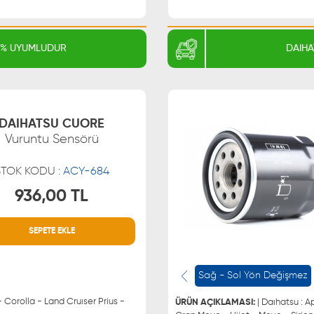
ihatsu'nun eşsiz dünyasını keşfedin!
00% UYUMLUDUR
DAIHA
DAIHATSU CUORE
Vuruntu Sensörü
STOK KODU :
ACY-684
936,00 TL
SEPETE EKLE
MÜŞTERİ HİZMETLERİ
WHATSAPP
0850 255 9229
0543 329
Sağ - Sol Yön Değişmez
0543 329
- Corolla - Land Cruıser Prius -
ÜRÜN AÇIKLAMASI:
| Daıhatsu : Applause - Charade - Copen - Cuore - Extol - Feroza -