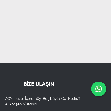
BİZE ULAŞIN
ACY Plaza, İçerenköy, Başıbüyük Cd. No:16/1-
A, Ataşehir/İstanbul