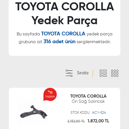
TOYOTA COROLLA
Yedek Parça
TOYOTA COROLLA
Bu sayfada
yedek parça
316 adet ürün
grubuna ait
sergilenmektedir.
Sırala
%
15
TOYOTA COROLLA
İndirim
Ön Sağ Salıncak
STOK KODU :
ACY-524
1.872,00 TL
2.152,80 TL