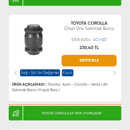
TOYOTA COROLLA
Önün Önü Salıncak Burcu
STOK KODU :
ACY-527
230,40 TL
SEPETE EKLE
WHATSAPP
MÜŞTERİ HİZMETLERİ
0543 329 21 66
0850 255 9229
Sağ - Sol Yön Değişmez
Küçük
0543 329 21 55
ÜRÜN AÇIKLAMASI:
| Toyota : Auris - Corolla - Verso | Alt
Salıncak Burcu ( Küçük Burç )
TOYOTA COROLLA İLE 100% UYUMLUDUR