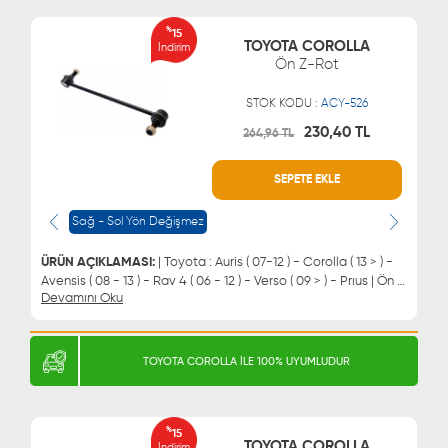
%
15
TOYOTA COROLLA
İndirim
Ön Z-Rot
STOK KODU :
ACY-526
230,40 TL
264,96 TL
SEPETE EKLE
WHATSAPP
MÜŞTERİ HİZMETLERİ
0543 329 21 66
0850 255 9229
Sağ - Sol Yön Değişmez
0543 329 21 55
ÜRÜN AÇIKLAMASI:
| Toyota : Auris ( 07-12 ) - Corolla ( 13 > ) -
Avensis ( 08 - 13 ) - Rav 4 ( 06 - 12 ) - Verso ( 09 > ) - Prıus | Ön Z
Devamını Oku
Rot - Viraj Askı Rotu
TOYOTA COROLLA İLE 100% UYUMLUDUR
%
15
TOYOTA COROLLA
İndirim