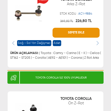
Arka Z-Rot
STOK KODU :
ACY-9884
226,80 TL
260,82 TL
SEPETE EKLE
WHATSAPP
MÜŞTERİ HİZMETLERİ
0543 329 21 66
0850 255 9229
Sağ - Sol Yön Değişmez
Adet
0543 329 21 55
ÜRÜN AÇIKLAMASI:
| Toyota : Camry - Carina ( E - II ) - Celica (
ST162 - ST205 ) - Corolla ( AE92 - AE101 ) - Corona | Z Rot Arka
TOYOTA COROLLA İLE 100% UYUMLUDUR
TOYOTA COROLLA
Ön Z-Rot