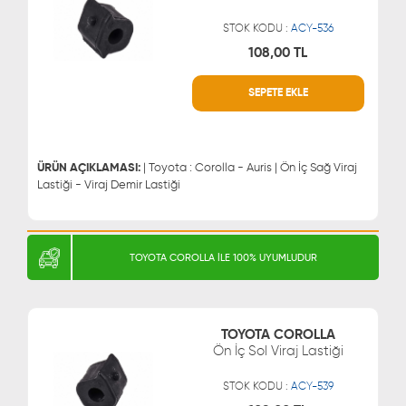
STOK KODU :
ACY-536
108,00 TL
SEPETE EKLE
WHATSAPP
MÜŞTERİ HİZMETLERİ
0543 329 21 66
0850 255 9229
0543 329 21 55
ÜRÜN AÇIKLAMASI:
| Toyota : Corolla - Auris | Ön İç Sağ Viraj
Lastiği - Viraj Demir Lastiği
TOYOTA COROLLA İLE 100% UYUMLUDUR
TOYOTA COROLLA
Ön İç Sol Viraj Lastiği
STOK KODU :
ACY-539