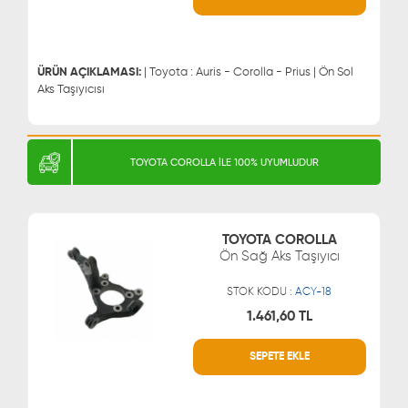
WHATSAPP
MÜŞTERİ HİZMETLERİ
0543 329 21 66
0850 255 9229
0543 329 21 55
ÜRÜN AÇIKLAMASI:
| Toyota : Auris - Corolla - Prius | Ön Sol
Aks Taşıyıcısı
TOYOTA COROLLA İLE 100% UYUMLUDUR
TOYOTA COROLLA
Ön Sağ Aks Taşıyıcı
STOK KODU :
ACY-18
1.461,60 TL
SEPETE EKLE
WHATSAPP
MÜŞTERİ HİZMETLERİ
0543 329 21 66
0850 255 9229