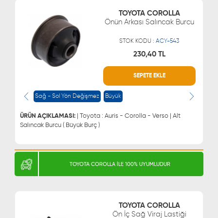
TOYOTA COROLLA
Önün Arkası Salıncak Burcu
STOK KODU :
ACY-543
230,40 TL
SEPETE EKLE
WHATSAPP
MÜŞTERİ HİZMETLERİ
0543 329 21 66
0850 255 9229
Sağ - Sol Yön Değişmez
Büyük
0543 329 21 55
ÜRÜN AÇIKLAMASI:
| Toyota : Auris - Corolla - Verso | Alt
Salıncak Burcu ( Büyük Burç )
TOYOTA COROLLA İLE 100% UYUMLUDUR
TOYOTA COROLLA
Ön İç Sağ Viraj Lastiği