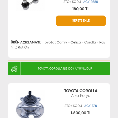
STOK KODU :
ACY-9888
180,00 TL
SEPETE EKLE
WHATSAPP
MÜŞTERİ HİZMETLERİ
0543 329 21 66
0850 255 9229
0543 329 21 55
ÜRÜN AÇIKLAMASI:
| Toyota : Camry - Celica - Corolla - Rav
4 | Z Rot Ön
TOYOTA COROLLA İLE 100% UYUMLUDUR
TOYOTA COROLLA
Arka Porya
STOK KODU :
ACY-528
1.800,00 TL