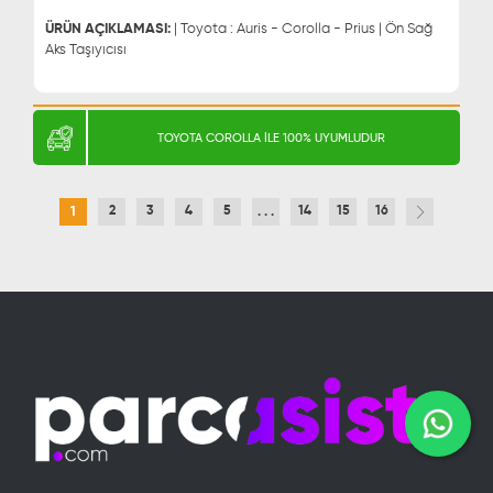
0543 329 21 55
ÜRÜN AÇIKLAMASI:
| Toyota : Auris - Corolla - Prius | Ön Sağ
Aks Taşıyıcısı
TOYOTA COROLLA İLE 100% UYUMLUDUR
2
3
4
5
14
15
16
1
. . .