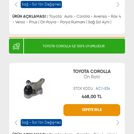
0543 329 21 66
0850 255 9229
Sağ - Sol Yön Değişmez
0543 329 21 55
ÜRÜN AÇIKLAMASI:
| Toyota : Auris - Corolla - Avensis - Rav 4
- Verso - Prıus | Ön Poyra - Porya Rulmanı ( Sağ Sol Aynı )
TOYOTA COROLLA İLE 100% UYUMLUDUR
TOYOTA COROLLA
Ön Rotil
STOK KODU :
ACY-534
468,00 TL
SEPETE EKLE
WHATSAPP
MÜŞTERİ HİZMETLERİ
0543 329 21 66
0850 255 9229
Sağ - Sol Yön Değişmez
0543 329 21 55