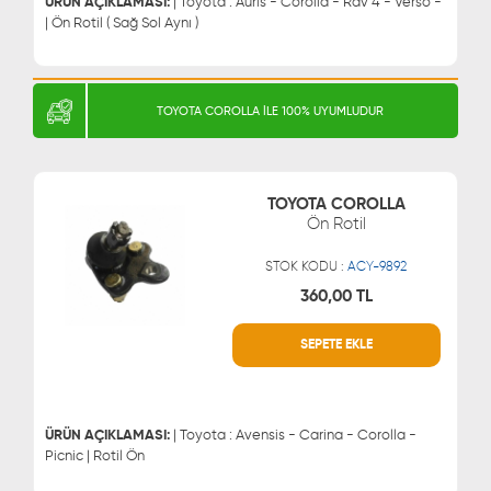
ÜRÜN AÇIKLAMASI:
| Toyota : Auris - Corolla - Rav 4 - Verso -
| Ön Rotil ( Sağ Sol Aynı )
TOYOTA COROLLA İLE 100% UYUMLUDUR
TOYOTA COROLLA
Ön Rotil
STOK KODU :
ACY-9892
360,00 TL
SEPETE EKLE
WHATSAPP
MÜŞTERİ HİZMETLERİ
0543 329 21 66
0850 255 9229
0543 329 21 55
ÜRÜN AÇIKLAMASI:
| Toyota : Avensis - Carina - Corolla -
Picnic | Rotil Ön