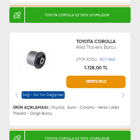
TOYOTA COROLLA İLE 100% UYUMLUDUR
TOYOTA COROLLA
Arka Travers Burcu
STOK KODU :
ACY-540
1.728,00 TL
SEPETE EKLE
WHATSAPP
MÜŞTERİ HİZMETLERİ
0543 329 21 66
0850 255 9229
Sağ - Sol Yön Değişmez
0543 329 21 55
ÜRÜN AÇIKLAMASI:
| Toyota : Auris - Corolla - Verso | Arka
Travers - Dingil Burcu
TOYOTA COROLLA İLE 100% UYUMLUDUR