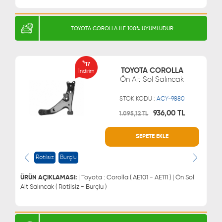
TOYOTA COROLLA İLE 100% UYUMLUDUR
%
17
TOYOTA COROLLA
İndirim
Ön Alt Sol Salıncak
STOK KODU :
ACY-9880
936,00 TL
1.095,12 TL
SEPETE EKLE
WHATSAPP
MÜŞTERİ HİZMETLERİ
0543 329 21 66
0850 255 9229
Rotilsiz
Burçlu
0543 329 21 55
ÜRÜN AÇIKLAMASI:
| Toyota : Corolla ( AE101 - AE111 ) | Ön Sol
Alt Salıncak ( Rotilsiz - Burçlu )