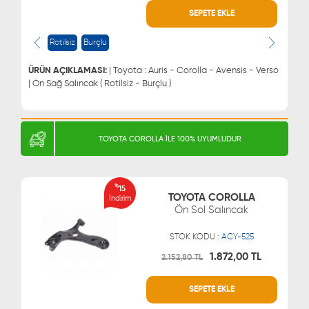
SEPETE EKLE
WHATSAPP
MÜŞTERİ HİZMETLERİ
0543 329 21 66
0850 255 9229
Rotilsiz
Burçlu
0543 329 21 55
ÜRÜN AÇIKLAMASI:
| Toyota : Auris - Corolla - Avensis - Verso
| Ön Sağ Salıncak ( Rotilsiz - Burçlu )
TOYOTA COROLLA İLE 100% UYUMLUDUR
%
15
TOYOTA COROLLA
İndirim
Ön Sol Salıncak
STOK KODU :
ACY-525
1.872,00 TL
2.152,80 TL
SEPETE EKLE
WHATSAPP
MÜŞTERİ HİZMETLERİ