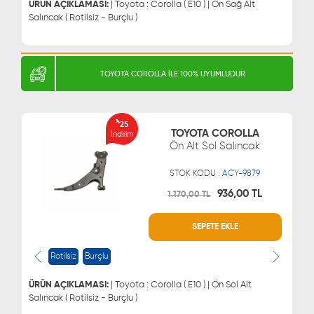
ÜRÜN AÇIKLAMASI:
| Toyota : Corolla ( E10 ) | Ön Sağ Alt
Salıncak ( Rotilsiz - Burçlu )
TOYOTA COROLLA İLE 100% UYUMLUDUR
%
25
TOYOTA COROLLA
İndirim
Ön Alt Sol Salıncak
STOK KODU :
ACY-9879
936,00 TL
1.170,00 TL
SEPETE EKLE
WHATSAPP
MÜŞTERİ HİZMETLERİ
0543 329 21 66
0850 255 9229
Rotilsiz
Burçlu
0543 329 21 55
ÜRÜN AÇIKLAMASI:
| Toyota : Corolla ( E10 ) | Ön Sol Alt
Salıncak ( Rotilsiz - Burçlu )