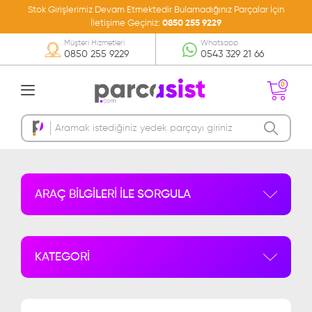
Stok Girişlerimiz Devam Etmektedir Bulamadığınız Parçalar İçin
İletişime Geçiniz:
0850 255 9229
Müşteri Hizmetleri
Whatsapp
0850 255 9229
0543 329 21 66
0
Sepetinizde Ürün
Bulunmamakta
ARAÇ BİLGİLERİ İLE SORGULA
KATEGORİ