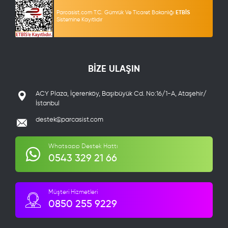
Parcasist.com T.C. Gümrük Ve Ticaret Bakanlığı
ETBİS
Sistemine Kayıtlıdır
BİZE ULAŞIN
ACY Plaza, İçerenköy, Başıbüyük Cd. No:16/1-A, Ataşehir/
İstanbul
destek@parcasist.com
Whatsapp Destek Hattı
0543 329 21 66
Müşteri Hizmetleri
0850 255 9229