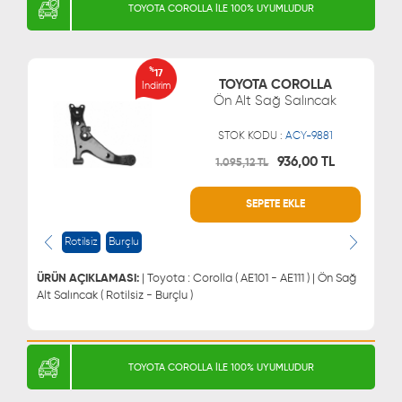
TOYOTA COROLLA İLE 100% UYUMLUDUR
%
17
TOYOTA COROLLA
İndirim
Ön Alt Sağ Salıncak
STOK KODU :
ACY-9881
936,00 TL
1.095,12 TL
SEPETE EKLE
WHATSAPP
MÜŞTERİ HİZMETLERİ
0543 329 21 66
0850 255 9229
Rotilsiz
Burçlu
0543 329 21 55
ÜRÜN AÇIKLAMASI:
| Toyota : Corolla ( AE101 - AE111 ) | Ön Sağ
Alt Salıncak ( Rotilsiz - Burçlu )
TOYOTA COROLLA İLE 100% UYUMLUDUR