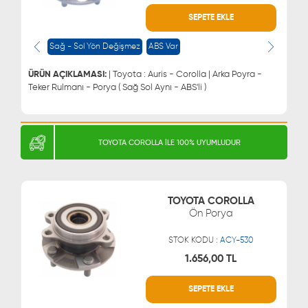
SEPETE EKLE
WHATSAPP
MÜŞTERİ HİZMETLERİ
0543 329 21 66
0850 255 9229
Sağ - Sol Yön Değişmez
ABS Var
0543 329 21 55
ÜRÜN AÇIKLAMASI:
| Toyota : Auris - Corolla | Arka Poyra -
Teker Rulmanı - Porya ( Sağ Sol Aynı - ABS'li )
TOYOTA COROLLA İLE 100% UYUMLUDUR
TOYOTA COROLLA
Ön Porya
STOK KODU :
ACY-530
1.656,00 TL
SEPETE EKLE
WHATSAPP
MÜŞTERİ HİZMETLERİ