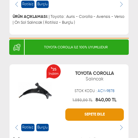
0543 329 21 66
0850 255 9229
Rotilsiz
Burçlu
0543 329 21 55
ÜRÜN AÇIKLAMASI:
| Toyota : Auris - Corolla - Avensis - Verso
| Ön Sol Salıncak ( Rotilsiz - Burçlu )
TOYOTA COROLLA İLE 100% UYUMLUDUR
%
25
TOYOTA COROLLA
İndirim
Salıncak
STOK KODU :
ACY-9878
840,00 TL
1.050,00 TL
SEPETE EKLE
WHATSAPP
MÜŞTERİ HİZMETLERİ
0543 329 21 66
0850 255 9229
Rotilsiz
Burçlu
0543 329 21 55