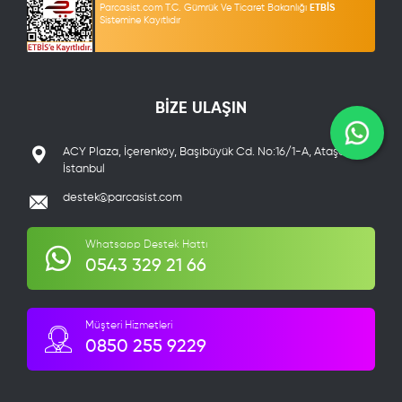
Parcasist.com T.C. Gümrük Ve Ticaret Bakanlığı
ETBİS
Sistemine Kayıtlıdır
BİZE ULAŞIN
ACY Plaza, İçerenköy, Başıbüyük Cd. No:16/1-A, Ataşehir/
İstanbul
destek@parcasist.com
Whatsapp Destek Hattı
0543 329 21 66
Müşteri Hizmetleri
0850 255 9229