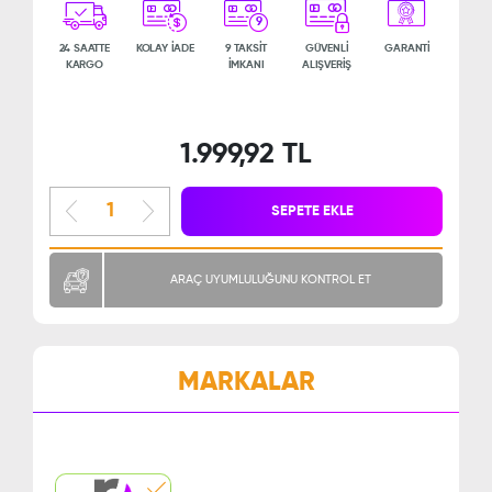
9
24 SAATTE
KOLAY İADE
9 TAKSİT
GÜVENLİ
GARANTİ
KARGO
İMKANI
ALIŞVERİŞ
1.999,92 TL
SEPETE EKLE
ARAÇ UYUMLULUĞUNU KONTROL ET
MARKALAR