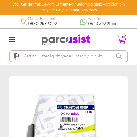
Stok Girişlerimiz Devam Etmektedir Bulamadığınız Parçalar İçin
İletişime Geçiniz:
0850 255 9229
Müşteri Hizmetleri
Whatsapp
0850 255 9229
0543 329 21 66
0
Sepetinizde Ürün
Bulunmamakta